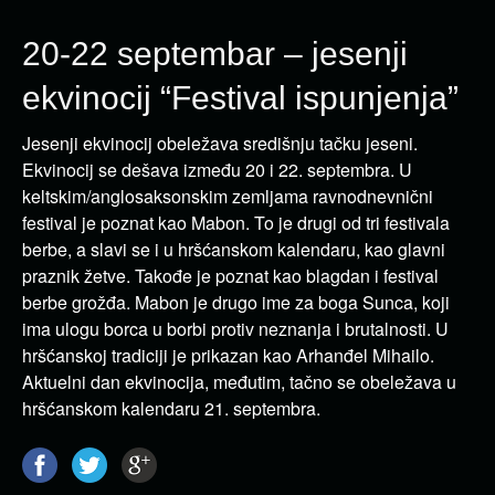
20-22 septembar – jesenji
ekvinocij “Festival ispunjenja”
Jesenji ekvinocij obeležava središnju tačku jeseni.
Ekvinocij se dešava između 20 i 22. septembra. U
keltskim/anglosaksonskim zemljama ravnodnevnični
festival je poznat kao Mabon. To je drugi od tri festivala
berbe, a slavi se i u hršćanskom kalendaru, kao glavni
praznik žetve. Takođe je poznat kao blagdan i festival
berbe grožđa. Mabon je drugo ime za boga Sunca, koji
ima ulogu borca u borbi protiv neznanja i brutalnosti. U
hršćanskoj tradiciji je prikazan kao Arhanđel Mihailo.
Aktuelni dan ekvinocija, međutim, tačno se obeležava u
hršćanskom kalendaru 21. septembra.