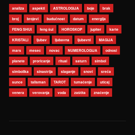
analiza
aspekti
ASTROLOGIJA
boje
brak
broj
brojevi
budućnost
datum
energija
FENG SHUI
feng šui
HOROSKOP
jupiter
karte
KRISTALI
ljubav
ljubavna
ljubavni
MAGIJA
mars
mesec
novac
NUMEROLOGIJA
odnosi
planete
proricanje
ritual
saturn
simbol
simbolika
sinastrija
slaganje
snovi
sreća
sunce
talisman
TAROT
tumačenje
uticaj
venera
verovanja
voda
zaštita
značenje