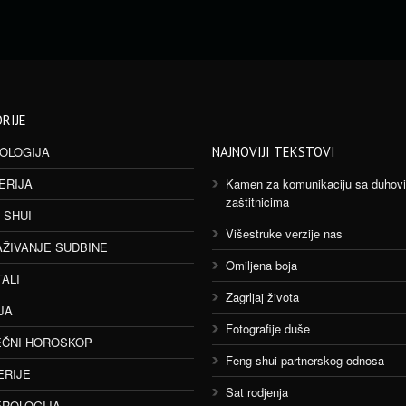
RIJE
OLOGIJA
NAJNOVIJI TEKSTOVI
ERIJA
Kamen za komunikaciju sa duhov
zaštitnicima
 SHUI
Višestruke verzije nas
AŽIVANJE SUDBINE
Omiljena boja
TALI
Zagrljaj života
JA
Fotografije duše
ČNI HOROSKOP
Feng shui partnerskog odnosa
ERIJE
Sat rodjenja
ROLOGIJA