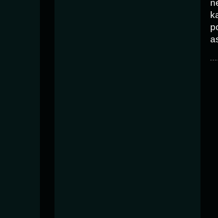
n
k
p
as