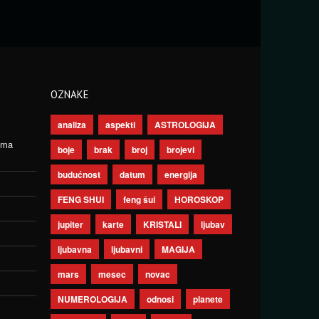
OZNAKE
analiza
aspekti
ASTROLOGIJA
ima
boje
brak
broj
brojevi
budućnost
datum
energija
FENG SHUI
feng šui
HOROSKOP
jupiter
karte
KRISTALI
ljubav
ljubavna
ljubavni
MAGIJA
mars
mesec
novac
NUMEROLOGIJA
odnosi
planete