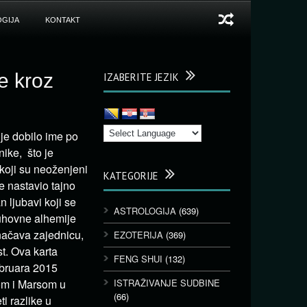
GIJA
KONTAKT
e kroz
IZABERITE JEZIK
 je dobilo ime po
ike, što je
 koji su neoženjeni
KATEGORIJE
je nastavio tajno
 ljubavi koji se
ASTROLOGIJA
(639)
duhovne alhemije
značava zajednicu,
EZOTERIJA
(369)
st. Ova karta
FENG SHUI
(132)
ebruara 2015
om i Marsom u
ISTRAŽIVANJE SUDBINE
(66)
i razlike u