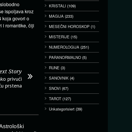
e slobodno
KRISTALI
(109)
se ispoljava kroz
MAGIJA
(233)
4 koja govori o
i romantike, čiji
MESEČNI HOROSKOP
(1)
MISTERIJE
(15)
NUMEROLOGIJA
(251)
PARANORMALNO
(5)
RUNE
(3)
ext Story
SANOVNIK
(4)
ko privući
u prstena
SNOVI
(67)
TAROT
(127)
Unkategorisiert
(39)
Astrološki