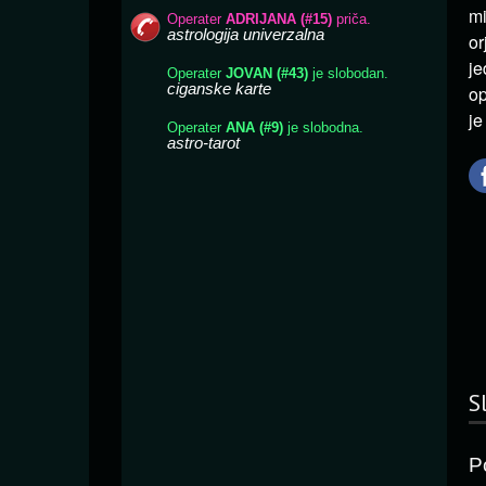
mi
or
je
op
je
S
P