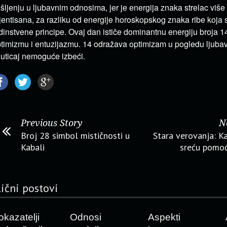
šljenju u ljubavnim odnosima, jer je energija znaka strelac viš
jentisana, za razliku od energije horoskopskog znaka ribe koja 
dinstvene principe. Ovaj dan ističe dominantnu energiju broja 1
timizmu i entuzijazmu. 14 odražava optimizam u pogledu ljubavi 
 uticaj nemoguće izbeći.
Previous Story
N
Broj 28 simbol mističnosti u
Stara verovanja: Ka
Kabali
sreću pomoć
lični postovi
okazatelji
Odnosi
Aspekti