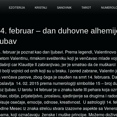
EZOTERIJA
KRISTALI
SANOVNIK
TAROT
NUMEROLO
4. februar – dan duhovne alhemij
jubav
. februar je poznat kao dan ljubavi. Prema legendi, Valentinovo
etom Valentinu, rimskom svešteniku koji je venčavao mlade vojn
dašnji car Klaudije II zabranjivao, jer je smatrao da će muškarci
ti bolji vojnici od onih koji su u braku. I pored zabrane, Valentin 
 venčava parove, zbog čega je osuđen na smrt 14. februara. Dan
oslavlja 14. 02. 2015 prema numerologiji simboliše 15 – broj 
oz ljubav. U tarotu 14 februar je u znaku karte III pehara koja o
ubav, obilje, prijateljstvo, proslavu, sjedinjenje sa drugima i rado
isuje osećaje, emocije, odnose, kreativnost. U astrologiji 14. f
dine Mesec iz znaka strelcu stvara izazovne aspekte sa Vener
bama, koji označavaju ženske i muške principe. Možemo doživet