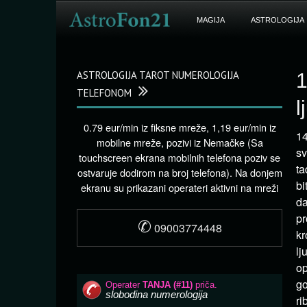
MAGIJA
ASTROLOGIJA
ASTROLOGIJA TAROT NUMEROLOGIJA
1
TELEFONOM
l
0.79 eur/min iz fiksne mreže, 1,19 eur/min iz
14
mobilne mreže, pozivi iz Nemačke (Sa
sv
touchscreen ekrana mobilnih telefona poziv se
ta
ostvaruje dodirom na broj telefona). Na donjem
bi
ekranu su prikazani operateri aktivni na mreži
da
pr
✆
09003774448
kr
lj
op
go
ri