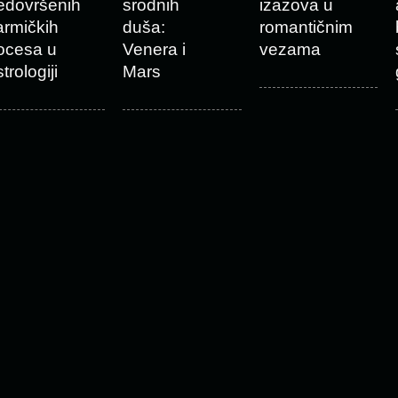
edovršenih
srodnih
izazova u
armičkih
duša:
romantičnim
ocesa u
Venera i
vezama
trologiji
Mars