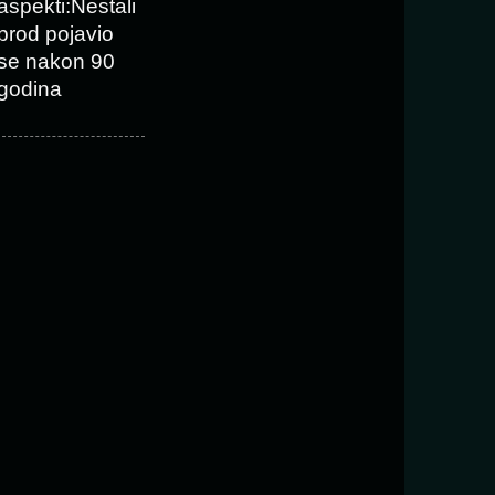
aspekti:Nestali
brod pojavio
se nakon 90
godina