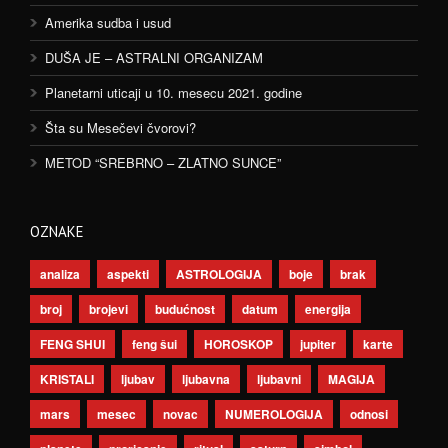
Amerika sudba i usud
DUŠA JE – ASTRALNI ORGANIZAM
Planetarni uticaji u 10. mesecu 2021. godine
Šta su Mesečevi čvorovi?
METOD “SREBRNO – ZLATNO SUNCE”
OZNAKE
analiza
aspekti
ASTROLOGIJA
boje
brak
broj
brojevi
budućnost
datum
energija
FENG SHUI
feng šui
HOROSKOP
jupiter
karte
KRISTALI
ljubav
ljubavna
ljubavni
MAGIJA
mars
mesec
novac
NUMEROLOGIJA
odnosi