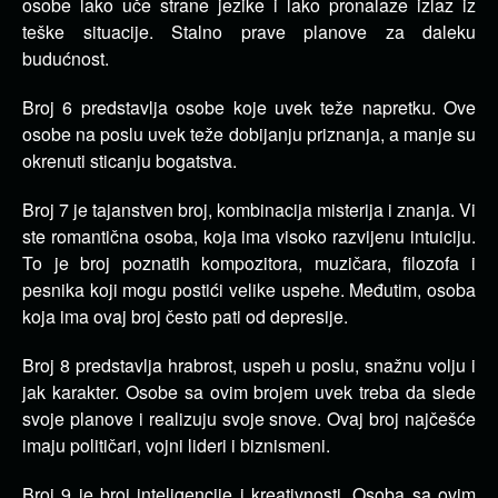
osobe lako uče strane jezike i lako pronalaze izlaz iz
teške situacije. Stalno prave planove za daleku
budućnost.
Broj 6 predstavlja osobe koje uvek teže napretku. Ove
osobe na poslu uvek teže dobijanju priznanja, a manje su
okrenuti sticanju bogatstva.
Broj 7 je tajanstven broj, kombinacija misterija i znanja. Vi
ste romantična osoba, koja ima visoko razvijenu intuiciju.
To je broj poznatih kompozitora, muzičara, filozofa i
pesnika koji mogu postići velike uspehe. Međutim, osoba
koja ima ovaj broj često pati od depresije.
Broj 8 predstavlja hrabrost, uspeh u poslu, snažnu volju i
jak karakter. Osobe sa ovim brojem uvek treba da slede
svoje planove i realizuju svoje snove. Ovaj broj najčešće
imaju političari, vojni lideri i biznismeni.
Broj 9 je broj inteligencije i kreativnosti. Osoba sa ovim