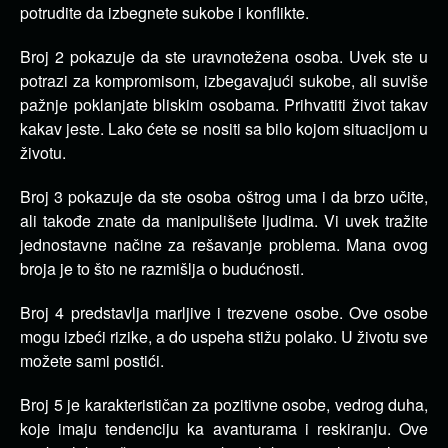
potrudite da izbegnete sukobe i konflikte.
Broj 2 pokazuje da ste uravnotežena osoba. Uvek ste u
potrazi za kompromisom, izbegavajući sukobe, ali suviše
pažnje poklanjate bliskim osobama. Prihvatiti život takav
kakav jeste. Lako ćete se nositi sa bilo kojom situacijom u
životu.
Broj 3 pokazuje da ste osoba oštrog uma i da brzo učite,
ali takođe znate da manipulišete ljudima. Vi uvek tražite
jednostavne načine za rešavanje problema. Mana ovog
broja je to što ne razmišlja o budućnosti.
Broj 4 predstavlja marljive i trezvene osobe. Ove osobe
mogu izbeći rizike, a do uspeha stižu polako. U životu sve
možete sami postići.
Broj 5 je karakterističan za pozitivne osobe, vedrog duha,
koje imaju tendenciju ka avanturama i reskiranju. Ove