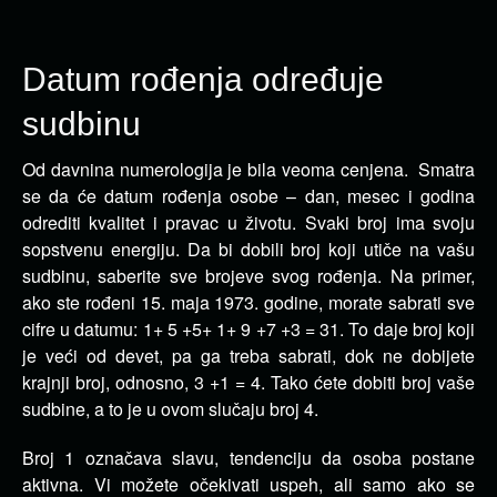
Datum rođenja određuje
sudbinu
Od davnina numerologija je bila veoma cenjena. Smatra
se da će datum rođenja osobe – dan, mesec i godina
odrediti
kvalitet i pravac u životu. Svaki broj ima svoju
sopstvenu energiju. Da bi dobili broj koji utiče na vašu
sudbinu, saberite sve brojeve svog rođenja. Na primer,
ako ste rođeni 15. maja 1973. godine, morate sabrati sve
cifre u datumu: 1+ 5 +5+ 1+ 9 +7 +3 = 31. To daje broj koji
je veći od devet, pa ga treba sabrati, dok ne dobijete
krajnji broj, odnosno, 3 +1 = 4. Tako ćete dobiti broj vaše
sudbine, a to je u ovom slučaju broj 4.
Broj 1 označava slavu, tendenciju da osoba postane
aktivna. Vi možete očekivati uspeh, ali samo ako se