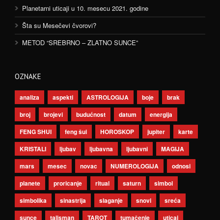
Planetarni uticaji u 10. mesecu 2021. godine
Šta su Mesečevi čvorovi?
METOD “SREBRNO – ZLATNO SUNCE”
OZNAKE
analiza
aspekti
ASTROLOGIJA
boje
brak
broj
brojevi
budućnost
datum
energija
FENG SHUI
feng šui
HOROSKOP
jupiter
karte
KRISTALI
ljubav
ljubavna
ljubavni
MAGIJA
mars
mesec
novac
NUMEROLOGIJA
odnosi
planete
proricanje
ritual
saturn
simbol
simbolika
sinastrija
slaganje
snovi
sreća
sunce
talisman
TAROT
tumačenje
uticaj