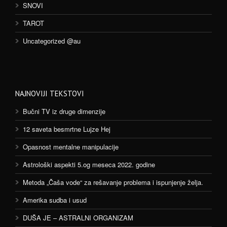
SNOVI
TAROT
Uncategorized @au
NAJNOVIJI TEKSTOVI
Bučni TV iz druge dimenzije
12 saveta besmrtne Lujze Hej
Opasnost mentalne manipulacije
Astrološki aspekti 5.og meseca 2022. godine
Metoda „Čaša vode“ za rešavanje problema i ispunjenje želja.
Amerika sudba i usud
DUŠA JE – ASTRALNI ORGANIZAM