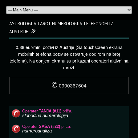
ASTROLOGIJA TAROT NUMEROLOGIJA TELEFONOM IZ
AUSTRIJE
0.88 eur/min, pozivi iz Austrije (Sa touchscreen ekrana
mobilnih telefona poziv se ostvaruje dodirom na broj
telefona). Na donjem ekranu su prikazani operateri aktivni na
mreži.
✆
0900367604