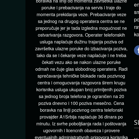
boravka na liniji od momenta završetka ulazne
en
poruke i prebacivanja na servis i traje do
sm
momenta prekidanja veze. Prebacivanje veze
po
sa jednog na drugog operatera centra se ne
ra
preporučuje jer je tada izgledna mogućnost ne
ko
ostvarivanja razgovora. Operater telefonskih
usluga naplaćuje dužinu trajanja poziva od
završetka ulazne poruke do izbacivanja poziva,
tako da se i čekanje veze naplaćuje i ne treba
čekati vezu ako se nakon ulazne poruke
odmah ne čuje glas slobodnog operatera. Radi
sprečavanja tehničke blokade rada pozivnog
centra i omogucvanja razgovora širem krugu
korisnika usluga ukupan broj primljenih poziva
sa jednog broja telefona je ograničen na 20
poziva dnevno i 100 poziva mesečno. Cena
boravka na liniji pozivnog centra telefonski
provajder A1Srbija naplaćuje 36 dinara po
S
minutu. Iz svrhe poboljšanja rada i poštovanja
ugovornih i licencnih obaveza i provere
eventualnih administrativnih prigovora korisnika