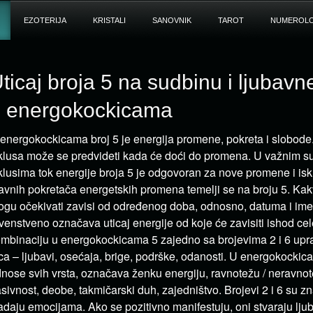
EZOTERIJA
KRISTALI
SANOVNIK
TAROT
NUMEROLO
ticaj broja 5 na sudbinu i ljubav
 energokockicama
energokockicama broj 5 je energija promene, pokreta i slobode.
klusa može se predvideti kada će doći do promena. U važnim s
klusima tok energije broja 5 je odgovoran za nove promene i is
avnih pokretača energetskih promena temelji se na broju 5. K
gu očekivati zavisi od određenog doba, odnosno, datuma i ime
venstveno označava uticaj energije od koje će zavisiti ishod cel
mbinaciju u energokockicama 5 zajedno sa brojevima 2 i 6 upra
ca – ljubavi, osećaja, brige, podrške, odanosti. U energokockic
nose svih vrsta, označava ženku energiju, ravnotežu / neravnot
sivnost, deobe, takmičarski duh, zajedništvo. Brojevi 2 i 6 su z
adaju emocijama. Ako se pozitivno manifestuju, oni stvaraju ljub