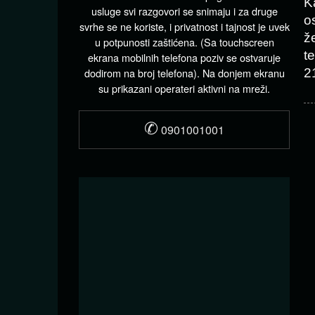
K
usluge svi razgovori se snimaju i za druge
o
svrhe se ne koriste, i privatnost i tajnost je uvek
ž
u potpunosti zaštićena. (Sa touchscreen
t
ekrana mobilnih telefona poziv se ostvaruje
dodirom na broj telefona). Na donjem ekranu
2
su prikazani operateri aktivni na mreži.
✆
0901001001