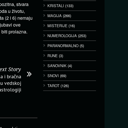
pozitna, stvara
KRISTALI
(133)
da u životu,
MAGIJA
(266)
a (2 i 6) nemaju
ljubavi ove
MISTERIJE
(16)
biti prolazna.
NUMEROLOGIJA
(253)
PARANORMALNO
(5)
RUNE
(3)
SANOVNIK
(4)
ext Story
SNOVI
(69)
a i bračna
 u vedskoj
TAROT
(126)
astrologiji