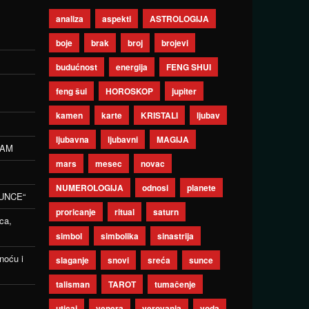
analiza
aspekti
ASTROLOGIJA
boje
brak
broj
brojevi
budućnost
energija
FENG SHUI
feng šui
HOROSKOP
jupiter
kamen
karte
KRISTALI
ljubav
ljubavna
ljubavni
MAGIJA
ZAM
mars
mesec
novac
NUMEROLOGIJA
odnosi
planete
UNCE“
proricanje
ritual
saturn
ca,
simbol
simbolika
sinastrija
noću i
slaganje
snovi
sreća
sunce
talisman
TAROT
tumačenje
uticaj
venera
verovanja
voda