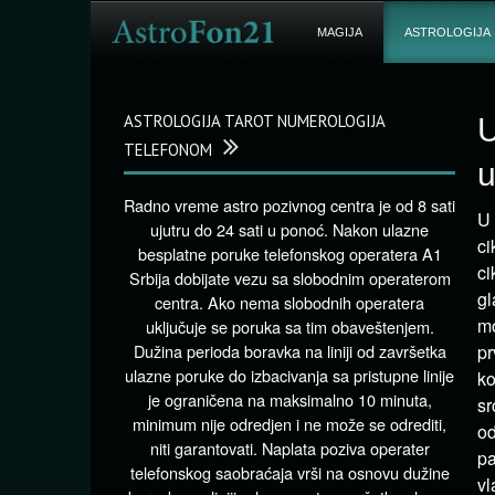
MAGIJA
ASTROLOGIJA
ASTROLOGIJA TAROT NUMEROLOGIJA
U
TELEFONOM
u
Radno vreme astro pozivnog centra je od 8 sati
U 
ujutru do 24 sati u ponoć. Nakon ulazne
ci
besplatne poruke telefonskog operatera A1
ci
Srbija dobijate vezu sa slobodnim operaterom
gl
centra. Ako nema slobodnih operatera
mo
uključuje se poruka sa tim obaveštenjem.
Dužina perioda boravka na liniji od završetka
pr
ulazne poruke do izbacivanja sa pristupne linije
ko
je ograničena na maksimalno 10 minuta,
sr
minimum nije odredjen i ne može se odrediti,
od
niti garantovati. Naplata poziva operater
pa
telefonskog saobraćaja vrši na osnovu dužine
vl