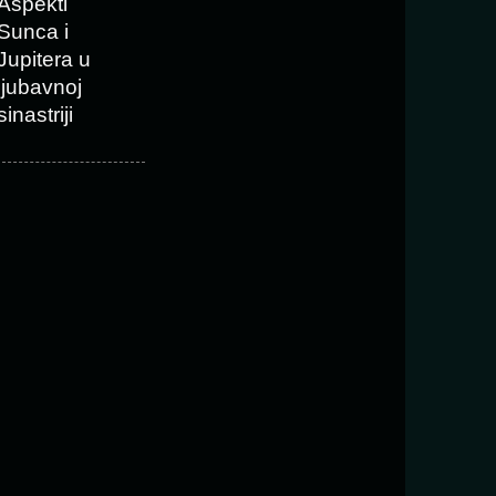
Aspekti
Sunca i
Jupitera u
ljubavnoj
sinastriji