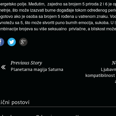
ergetsko polje. Međutim, zajedno sa brojem 5 priroda 2 i 6 je o
etnje, što može izazvati burne događaje tokom određenog perio
gotovo ako je osoba sa brojem 5 rođena u vatrenom znaku. Vod
vnotežu sa 5, što može stvoriti puno burnih emocija, sukoba. U 
mbinacije brojeva su više seksualno privlačne, a bliskost može 
Previous Story
N
Planetarna magija Saturna
Ljubavn
kompatibilnost
lični postovi