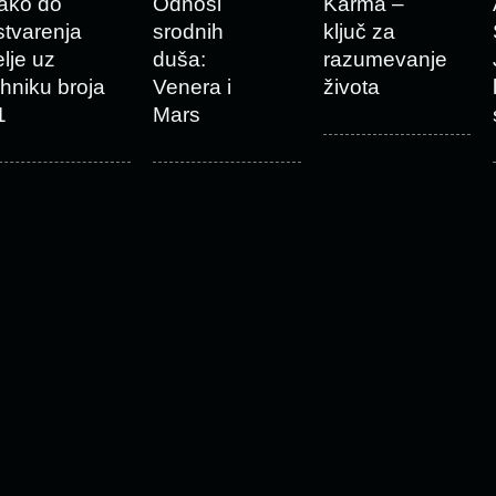
ako do
Odnosi
Karma –
stvarenja
srodnih
ključ za
elje uz
duša:
razumevanje
ehniku broja
Venera i
života
1
Mars