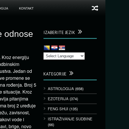
GIJA
KONTAKT
ne odnose
IZABERITE JEZIK
 Kroz energiju
udbinskim
kustva. Jedan od
KATEGORIJE
akve promene se
na rođenja. Broj 5
ASTROLOGIJA
(658)
e situacije. Kroz
vlja pitanjima
EZOTERIJA
(374)
ama broj 2 uređuje
FENG SHUI
(135)
ežu, zavisnost,
nakovi vode i
ISTRAŽIVANJE SUDBINE
(66)
avi, brige, novo