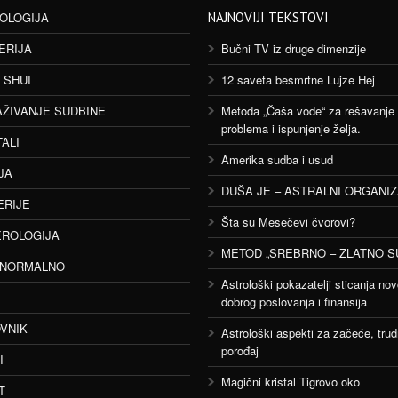
OLOGIJA
NAJNOVIJI TEKSTOVI
ERIJA
Bučni TV iz druge dimenzije
 SHUI
12 saveta besmrtne Lujze Hej
AŽIVANJE SUDBINE
Metoda „Čaša vode“ za rešavanje
problema i ispunjenje želja.
TALI
Amerika sudba i usud
JA
DUŠA JE – ASTRALNI ORGANI
ERIJE
Šta su Mesečevi čvorovi?
ROLOGIJA
METOD „SREBRNO – ZLATNO S
ANORMALNO
Astrološki pokazatelji sticanja nov
dobrog poslovanja i finansija
VNIK
Astrološki aspekti za začeće, trud
porođaj
I
Magični kristal Tigrovo oko
T