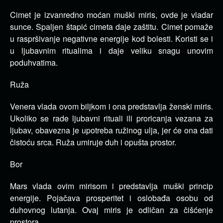
Cimet je izvanredno moćan muški miris, ovde je vladar
sunce. Spaljen štapić cimeta daje zaštitu. Cimet pomaže
u raspršivanje negativne energije kod bolesti. Koristi se i
u ljubavnim ritualima i daje veliku snagu unovim
poduhvatima.
Ruža
Venera vlada ovom biljkom i ona predstavlja ženski miris.
Ukoliko se rade ljubavni rituali ili proricanja vezana za
ljubav, obavezna je upotreba ružinog ulja, jer će ona dati
čistoću srca. Ruža umiruje duh i opušta prostor.
Bor
Mars vlada ovim mirisom i predstavlja muški princip
energije. Pojačava prosperitet i oslobađa osobu od
duhovnog lutanja. Ovaj miris je odličan za čišćenje
prostora.