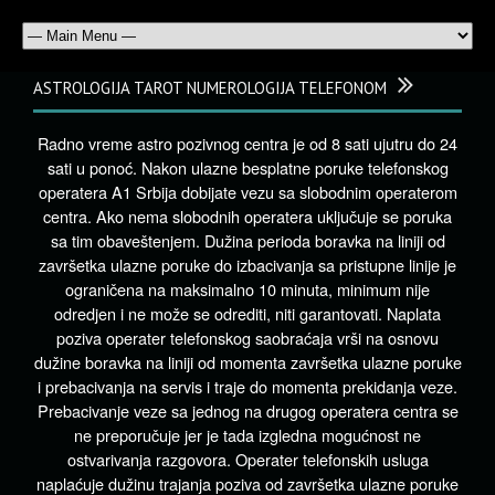
ASTROLOGIJA TAROT NUMEROLOGIJA TELEFONOM
Radno vreme astro pozivnog centra je od 8 sati ujutru do 24
sati u ponoć. Nakon ulazne besplatne poruke telefonskog
operatera A1 Srbija dobijate vezu sa slobodnim operaterom
centra. Ako nema slobodnih operatera uključuje se poruka
sa tim obaveštenjem. Dužina perioda boravka na liniji od
završetka ulazne poruke do izbacivanja sa pristupne linije je
ograničena na maksimalno 10 minuta, minimum nije
odredjen i ne može se odrediti, niti garantovati. Naplata
poziva operater telefonskog saobraćaja vrši na osnovu
dužine boravka na liniji od momenta završetka ulazne poruke
i prebacivanja na servis i traje do momenta prekidanja veze.
Prebacivanje veze sa jednog na drugog operatera centra se
ne preporučuje jer je tada izgledna mogućnost ne
ostvarivanja razgovora. Operater telefonskih usluga
naplaćuje dužinu trajanja poziva od završetka ulazne poruke