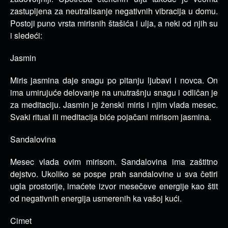
zastupljena za neutralisanje negativnih vibracija u domu.
Postoji puno vrsta mirisnih štašića i ulja, a neki od njih su
i sledeći:
Jasmin
Miris jasmina daje snagu po pitanju ljubavi i novca. On
ima umirujuće delovanje na unutrašnju snagu i odličan je
za meditaciju. Jasmin je ženski miris i njim vlada mesec.
Svaki ritual ili meditacija biće pojačani mirisom jasmina.
Sandalovina
Mesec vlada ovim mirisom. Sandalovina ima zaštitno
dejstvo. Ukoliko se pospe prah sandalovine u sva četiri
ugla prostorije, imaćete izvor mesečeve energije kao štit
od negativnih energija usmerenih ka vašoj kući.
Cimet