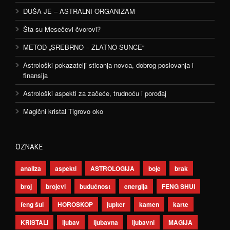
DUŠA JE – ASTRALNI ORGANIZAM
Šta su Mesečevi čvorovi?
METOD „SREBRNO – ZLATNO SUNCE“
Astrološki pokazatelji sticanja novca, dobrog poslovanja i
finansija
Astrološki aspekti za začeće, trudnoću i porođaj
Magični kristal Tigrovo oko
OZNAKE
analiza
aspekti
ASTROLOGIJA
boje
brak
broj
brojevi
budućnost
energija
FENG SHUI
feng šui
HOROSKOP
jupiter
kamen
karte
KRISTALI
ljubav
ljubavna
ljubavni
MAGIJA