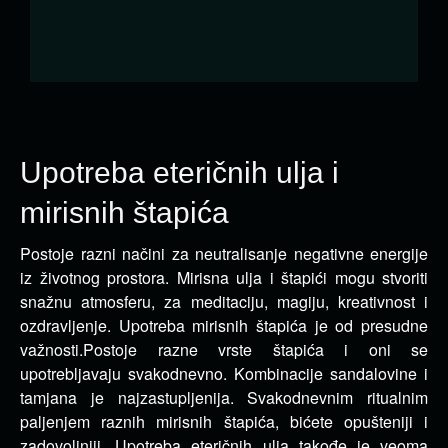
Upotreba eteričnih ulja i
mirisnih štapića
Postoje razni načini za neutralisanje negativne energije
iz životnog prostora. Mirisna ulja i štapići mogu stvoriti
snažnu atmosferu, za meditaciju, magiju, kreativnost i
ozdravljenje.
Upotreba mirisnih štapića je od presudne
važnosti.Postoje razne vrste štapića i oni se
upotrebljavaju svakodnevno. Kombinacije sandalovine i
tamjana je najzastupljenija. Svakodnevnim ritualnim
paljenjem raznih mirisnih štapića, bićete opušteniji i
zadovoljniji. Upotreba eteričnih ulja takođe je veoma