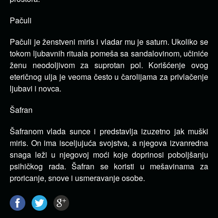
Pačuli
Pačuli je ženstveni miris i vladar mu je saturn. Ukoliko se
tokom ljubavnih rituala pomeša sa sandalovinom, učiniće
ženu neodoljivom za suprotan pol. Korišćenje ovog
eteričnog ulja je veoma često u čarolijama za privlačenje
ljubavi i novca.
Šafran
Šafranom vlada sunce i predstavlja izuzetno jak muški
miris. On ima isceljujuća svojstva, a njegova izvanredna
snaga leži u njegovoj moći koje doprinosi poboljšanju
psihičkog rada. Šafran se koristi u mešavinama za
proricanje, snove i usmeravanje osobe.