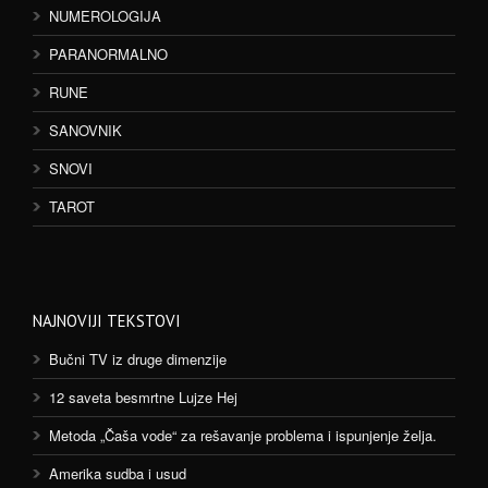
NUMEROLOGIJA
PARANORMALNO
RUNE
SANOVNIK
SNOVI
TAROT
NAJNOVIJI TEKSTOVI
Bučni TV iz druge dimenzije
12 saveta besmrtne Lujze Hej
Metoda „Čaša vode“ za rešavanje problema i ispunjenje želja.
Amerika sudba i usud