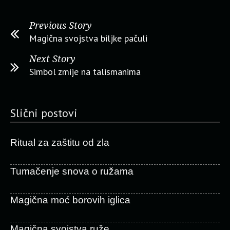
Previous Story
Magična svojstva biljke pačuli
Next Story
Simbol zmije na talismanima
Slični postovi
Ritual za zaštitu od zla
Tumačenje snova o ružama
Magična moć borovih iglica
Magična svojstva ruže