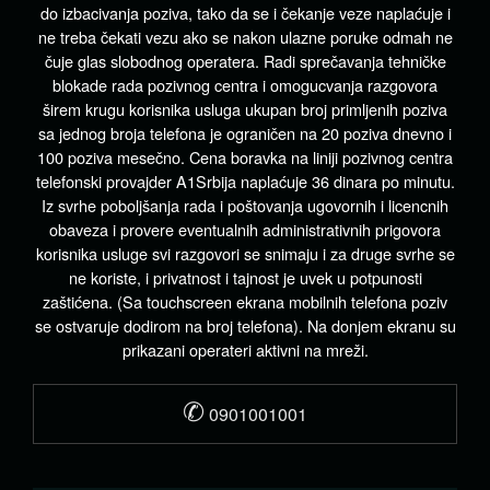
do izbacivanja poziva, tako da se i čekanje veze naplaćuje i
ne treba čekati vezu ako se nakon ulazne poruke odmah ne
čuje glas slobodnog operatera. Radi sprečavanja tehničke
blokade rada pozivnog centra i omogucvanja razgovora
širem krugu korisnika usluga ukupan broj primljenih poziva
sa jednog broja telefona je ograničen na 20 poziva dnevno i
100 poziva mesečno. Cena boravka na liniji pozivnog centra
telefonski provajder A1Srbija naplaćuje 36 dinara po minutu.
Iz svrhe poboljšanja rada i poštovanja ugovornih i licencnih
obaveza i provere eventualnih administrativnih prigovora
korisnika usluge svi razgovori se snimaju i za druge svrhe se
ne koriste, i privatnost i tajnost je uvek u potpunosti
zaštićena. (Sa touchscreen ekrana mobilnih telefona poziv
se ostvaruje dodirom na broj telefona). Na donjem ekranu su
prikazani operateri aktivni na mreži.
✆
0901001001