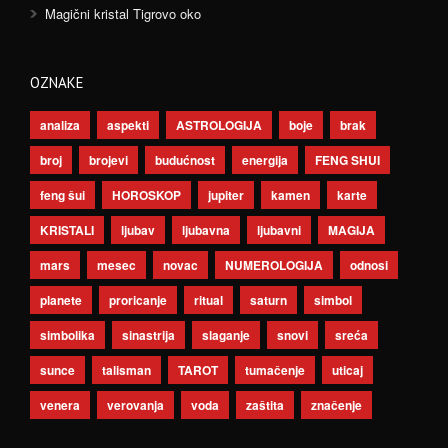
Magični kristal Tigrovo oko
OZNAKE
analiza
aspekti
ASTROLOGIJA
boje
brak
broj
brojevi
budućnost
energija
FENG SHUI
feng šui
HOROSKOP
jupiter
kamen
karte
KRISTALI
ljubav
ljubavna
ljubavni
MAGIJA
mars
mesec
novac
NUMEROLOGIJA
odnosi
planete
proricanje
ritual
saturn
simbol
simbolika
sinastrija
slaganje
snovi
sreća
sunce
talisman
TAROT
tumačenje
uticaj
venera
verovanja
voda
zaštita
značenje