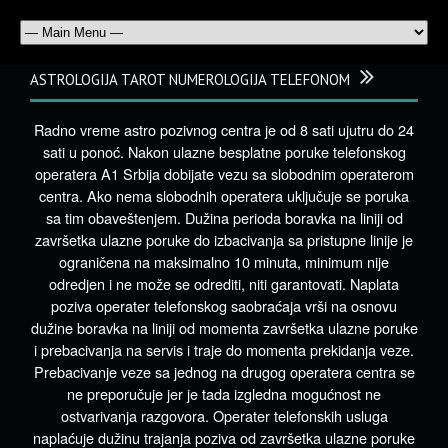
ASTROLOGIJA TAROT NUMEROLOGIJA TELEFONOM
Radno vreme astro pozivnog centra je od 8 sati ujutru do 24
sati u ponoć. Nakon ulazne besplatne poruke telefonskog
operatera A1 Srbija dobijate vezu sa slobodnim operaterom
centra. Ako nema slobodnih operatera uključuje se poruka
sa tim obaveštenjem. Dužina perioda boravka na liniji od
završetka ulazne poruke do izbacivanja sa pristupne linije je
ograničena na maksimalno 10 minuta, minimum nije
odredjen i ne može se odrediti, niti garantovati. Naplata
poziva operater telefonskog saobraćaja vrši na osnovu
dužine boravka na liniji od momenta završetka ulazne poruke
i prebacivanja na servis i traje do momenta prekidanja veze.
Prebacivanje veze sa jednog na drugog operatera centra se
ne preporučuje jer je tada izgledna mogućnost ne
ostvarivanja razgovora. Operater telefonskih usluga
naplaćuje dužinu trajanja poziva od završetka ulazne poruke