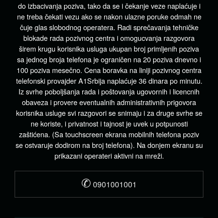
do izbacivanja poziva, tako da se i čekanje veze naplaćuje i
ne treba čekati vezu ako se nakon ulazne poruke odmah ne
čuje glas slobodnog operatera. Radi sprečavanja tehničke
blokade rada pozivnog centra i omogucvanja razgovora
širem krugu korisnika usluga ukupan broj primljenih poziva
sa jednog broja telefona je ograničen na 20 poziva dnevno i
100 poziva mesečno. Cena boravka na liniji pozivnog centra
telefonski provajder A1Srbija naplaćuje 36 dinara po minutu.
Iz svrhe poboljšanja rada i poštovanja ugovornih i licencnih
obaveza i provere eventualnih administrativnih prigovora
korisnika usluge svi razgovori se snimaju i za druge svrhe se
ne koriste, i privatnost i tajnost je uvek u potpunosti
zaštićena. (Sa touchscreen ekrana mobilnih telefona poziv
se ostvaruje dodirom na broj telefona). Na donjem ekranu su
prikazani operateri aktivni na mreži.
✆
0901001001