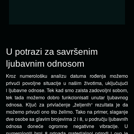
U potrazi za savršenim
ljubavnim odnosom
Kroz numerološku analizu datuma rođenja možemo
privući povoljne situacije u našim životima, uključujući
i ljubavne odnose. Tek kad smo zaista zadovoljni sobom,
tek tada možemo dobro funkcionisati unutar ljubavnog
odnosa. Ključ za privlačenje „željenih“ rezultata je da
možemo privući ono što želimo. Tako na primer, slaganje
dve osobe sa glavim brojevima 2 i 8, u području ljubavnih
odnosa doneće ogromne negativne vibracije. U
numerologiji broj 8 pripada materijalnoj prirodi i ovo je