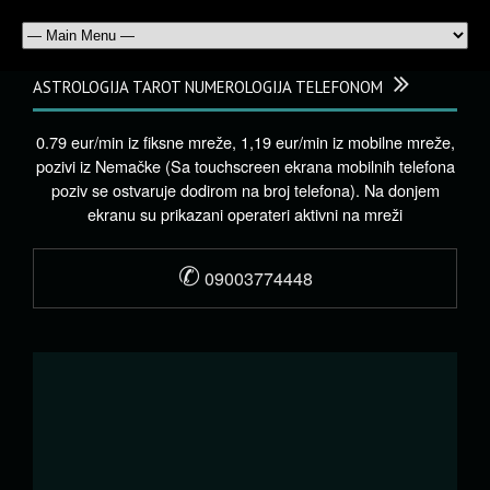
ASTROLOGIJA TAROT NUMEROLOGIJA TELEFONOM
0.79 eur/min iz fiksne mreže, 1,19 eur/min iz mobilne mreže,
pozivi iz Nemačke (Sa touchscreen ekrana mobilnih telefona
poziv se ostvaruje dodirom na broj telefona). Na donjem
ekranu su prikazani operateri aktivni na mreži
✆
09003774448