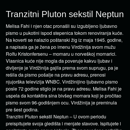
Tranzitni Pluton sekstil Neptun
Melisa Fahi i njen otac pronašli su izgubljeno ljubavno
pismo u pukotini ispod stepenica tokom renoviranja kuće.
Na koverti se nalazio poštanski žig iz maja 1945. godine,
a napisala ga je žena po imenu Virdžinija svom mužu
Rolfu Kristonfersenu – mornaru u norveškoj mornarici.
Vlasnica kuće nije mogla da poveruje kakvu ljubav i
divljenje je Virdžinija gajila prema svom suprugu, pa je
rešila da pismo pošalje na pravu adresu, prenosi
njujorška televizija WNBC. Virdžinijino ljubavno pismo
posle 72 godine stiglo je na pravu adresu. Melisa Fahi je
uspela da kontaktira sina bivšeg mornara koji je pročitao
pismo svom 96-godišnjem ocu. Virdžinija je preminula
pre šest godina.
Tranzitni Pluton sekstil Neptun – U ovom periodu
preispitujete svoja gledišta i menjate stavove. Ispitujete i