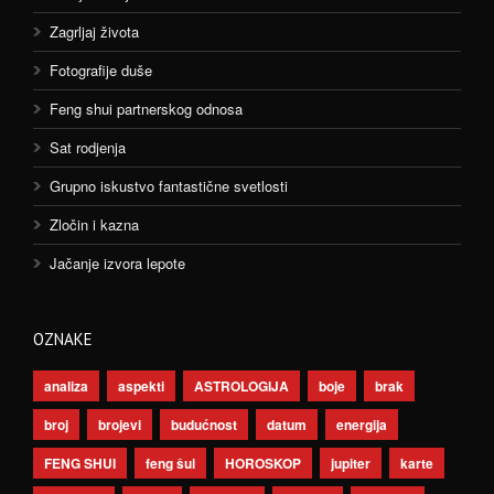
Zagrljaj života
Fotografije duše
Feng shui partnerskog odnosa
Sat rodjenja
Grupno iskustvo fantastične svetlosti
Zločin i kazna
Jačanje izvora lepote
OZNAKE
analiza
aspekti
ASTROLOGIJA
boje
brak
broj
brojevi
budućnost
datum
energija
FENG SHUI
feng šui
HOROSKOP
jupiter
karte