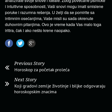
analizirate svoje snove i ideale. Zbog povećane psihičke
i intuitivne sposobnosti, Vaši snovi mogu imati smislene
poruke i razumna rešenja. U želji da se pomirite sa
intimnim osećanjima, Vaše misli su sada okrenute
duhovnim pitanjima. Ovo je vreme kada Vas malo toga
iritira, čak i ako nešto krene naopako.
Previous Story
Horoskop za početak proleća
Next Story
Koji gradovi zemlje životinje i biljke odgovaraju
horoskopskim znacima