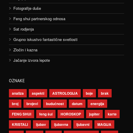
Fotografije duše
Feng shui partnerskog odnosa
Sat rodjenja
Grupno iskustvo fantastične svetlosti
Zločin i kazna
Jačanje izvora lepote
OZNAKE
analiza
aspekti
ASTROLOGIJA
boje
brak
broj
brojevi
budućnost
datum
energija
FENG SHUI
feng šui
HOROSKOP
jupiter
karte
KRISTALI
ljubav
ljubavna
ljubavni
MAGIJA