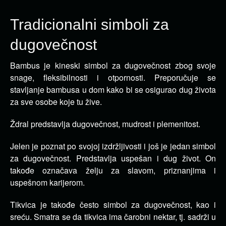
Tradicionalni simboli za
dugovečnost
Bambus je kineski simbol za dugovečnost zbog svoje
snage, fleksibilnosti i otpornosti. Preporučuje se
stavljanje bambusa u dom kako bi se osigurao dug života
za sve osobe koje tu žive.
Ždral predstavlja dugovečnost, mudrost i plemenitost.
Jelen je poznat po svojoj izdržljivosti i još je jedan simbol
za dugovečnost. Predstavlja uspešan i dug život. On
takođe označava želju za slavom, priznanjima i
uspešnom karijerom.
Tikvica je takođe često simbol za dugovečnost, kao i
sreću. Smatra se da tikvica ima čarobni nektar, tj. sadrži u