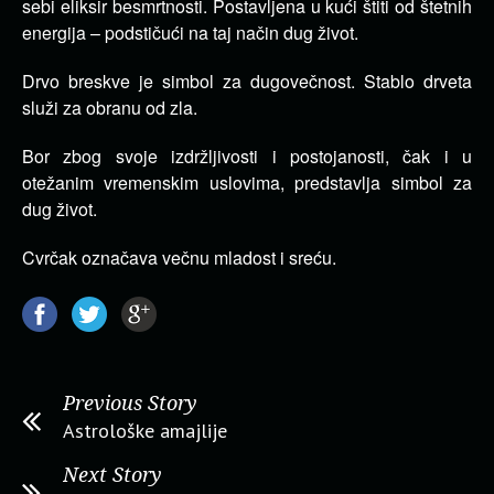
sebi eliksir besmrtnosti. Postavljena u kući štiti od štetnih
energija – podstičući na taj način dug život.
Drvo breskve je simbol za dugovečnost. Stablo drveta
služi za obranu od zla.
Bor zbog svoje izdržljivosti i postojanosti, čak i u
otežanim vremenskim uslovima, predstavlja simbol za
dug život.
Cvrčak označava večnu mladost i sreću.
Previous Story
Astrološke amajlije
Next Story