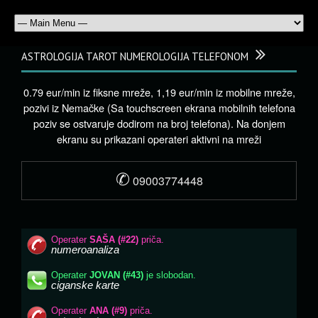
ASTROLOGIJA TAROT NUMEROLOGIJA TELEFONOM
0.79 eur/min iz fiksne mreže, 1,19 eur/min iz mobilne mreže,
pozivi iz Nemačke (Sa touchscreen ekrana mobilnih telefona
poziv se ostvaruje dodirom na broj telefona). Na donjem
ekranu su prikazani operateri aktivni na mreži
✆
09003774448