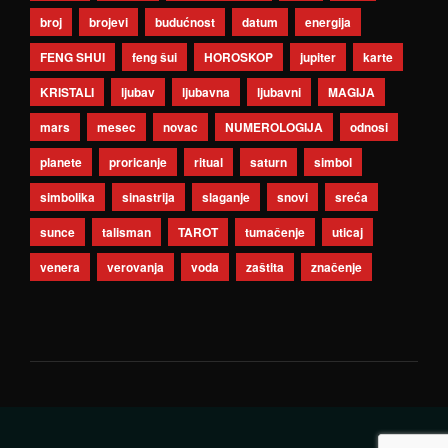
broj
brojevi
budućnost
datum
energija
FENG SHUI
feng šui
HOROSKOP
jupiter
karte
KRISTALI
ljubav
ljubavna
ljubavni
MAGIJA
mars
mesec
novac
NUMEROLOGIJA
odnosi
planete
proricanje
ritual
saturn
simbol
simbolika
sinastrija
slaganje
snovi
sreća
sunce
talisman
TAROT
tumačenje
uticaj
venera
verovanja
voda
zaštita
značenje