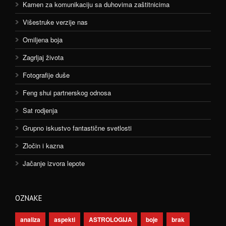
Kamen za komunikaciju sa duhovima zaštitnicima
Višestruke verzije nas
Omiljena boja
Zagrljaj života
Fotografije duše
Feng shui partnerskog odnosa
Sat rodjenja
Grupno iskustvo fantastične svetlosti
Zločin i kazna
Jačanje izvora lepote
OZNAKE
analiza
aspekti
ASTROLOGIJA
boje
brak