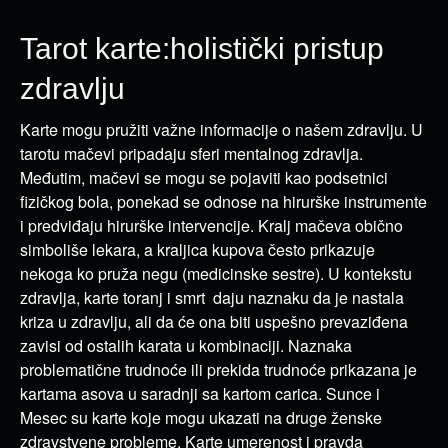
Tarot karte:holistički pristup
zdravlju
Karte mogu pružiti važne informacije o našem zdravlju. U
tarotu mačevi pripadaju sferi mentalnog zdravlja.
Međutim, mačevi se mogu se pojaviti kao podsetnici
fizičkog bola, ponekad se odnose na hirurške instrumente
i predviđaju hirurške intervencije. Kralj mačeva obično
simboliše lekara, a kraljica kupova često prikazuje
nekoga ko pruža negu (medicinske sestre). U kontekstu
zdravlja, karte toranj i smrt daju naznaku da je nastala
kriza u zdravlju, ali da će ona biti uspešno prevaziđena
zavisi od ostalih karata u kombinaciji. Naznaka
problematične trudnoće ili prekida trudnoće prikazana je
kartama asova u saradnji sa kartom carica. Sunce i
Mesec su karte koje mogu ukazati na druge ženske
zdravstvene probleme. Karte umerenost i pravda