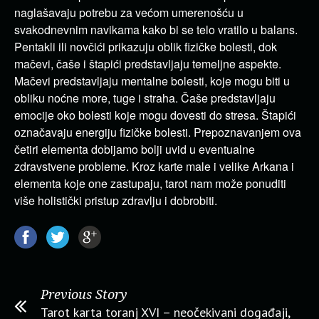
naglašavaju potrebu za većom umerenošću u
svakodnevnim navikama kako bi se telo vratilo u balans.
Pentakli ili novčići prikazuju oblik fizičke bolesti, dok
mačevi, čaše i štapići predstavljaju temeljne aspekte.
Mačevi predstavljaju mentalne bolesti, koje mogu biti u
obliku noćne more, tuge i straha. Čaše predstavljaju
emocije oko bolesti koje mogu dovesti do stresa. Štapići
označavaju energiju fizičke bolesti. Prepoznavanjem ova
četiri elementa dobijamo bolji uvid u eventualne
zdravstvene probleme. Kroz karte male i velike Arkana i
elementa koje one zastupaju, tarot nam može ponuditi
više holistički pristup zdravlju i dobrobiti.
Previous Story
Tarot karta toranj XVI – neočekivani događaji,