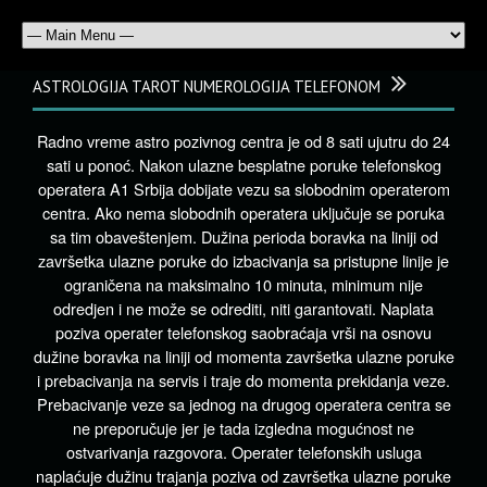
ASTROLOGIJA TAROT NUMEROLOGIJA TELEFONOM
Radno vreme astro pozivnog centra je od 8 sati ujutru do 24
sati u ponoć. Nakon ulazne besplatne poruke telefonskog
operatera A1 Srbija dobijate vezu sa slobodnim operaterom
centra. Ako nema slobodnih operatera uključuje se poruka
sa tim obaveštenjem. Dužina perioda boravka na liniji od
završetka ulazne poruke do izbacivanja sa pristupne linije je
ograničena na maksimalno 10 minuta, minimum nije
odredjen i ne može se odrediti, niti garantovati. Naplata
poziva operater telefonskog saobraćaja vrši na osnovu
dužine boravka na liniji od momenta završetka ulazne poruke
i prebacivanja na servis i traje do momenta prekidanja veze.
Prebacivanje veze sa jednog na drugog operatera centra se
ne preporučuje jer je tada izgledna mogućnost ne
ostvarivanja razgovora. Operater telefonskih usluga
naplaćuje dužinu trajanja poziva od završetka ulazne poruke