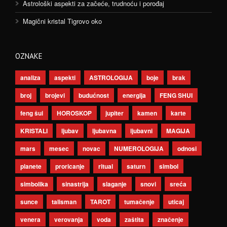
Astrološki aspekti za začeće, trudnoću i porođaj
Magični kristal Tigrovo oko
OZNAKE
analiza
aspekti
ASTROLOGIJA
boje
brak
broj
brojevi
budućnost
energija
FENG SHUI
feng šui
HOROSKOP
jupiter
kamen
karte
KRISTALI
ljubav
ljubavna
ljubavni
MAGIJA
mars
mesec
novac
NUMEROLOGIJA
odnosi
planete
proricanje
ritual
saturn
simbol
simbolika
sinastrija
slaganje
snovi
sreća
sunce
talisman
TAROT
tumačenje
uticaj
venera
verovanja
voda
zaštita
značenje