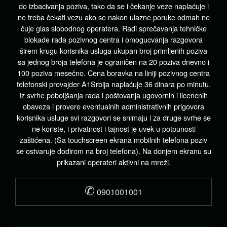
do izbacivanja poziva, tako da se i čekanje veze naplaćuje i
ne treba čekati vezu ako se nakon ulazne poruke odmah ne
čuje glas slobodnog operatera. Radi sprečavanja tehničke
blokade rada pozivnog centra i omogucvanja razgovora
širem krugu korisnika usluga ukupan broj primljenih poziva
sa jednog broja telefona je ograničen na 20 poziva dnevno i
100 poziva mesečno. Cena boravka na liniji pozivnog centra
telefonski provajder A1Srbija naplaćuje 36 dinara po minutu.
Iz svrhe poboljšanja rada i poštovanja ugovornih i licencnih
obaveza i provere eventualnih administrativnih prigovora
korisnika usluge svi razgovori se snimaju i za druge svrhe se
ne koriste, i privatnost i tajnost je uvek u potpunosti
zaštićena. (Sa touchscreen ekrana mobilnih telefona poziv
se ostvaruje dodirom na broj telefona). Na donjem ekranu su
prikazani operateri aktivni na mreži.
✆
0901001001