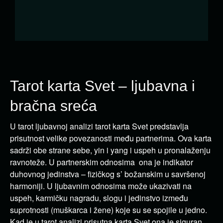
Tarot karta Svet – ljubavna i
bračna sreća
U tarot ljubavnoj analizi tarot karta Svet predstavlja
prisutnost velike povezanosti među partnerima. Ova karta
sadrži obe strane sebe, yin i yang i uspeh u pronalaženju
ravnoteže. U partnerskim odnosima ona je indikator
duhovnog jedinstva – fizičkog s’ božanskim u savršenoj
harmoniji. U ljubavnim odnosima može ukazivati na
uspeh, karmičku nagradu, slogu i jedinstvo između
suprotnosti (muškarca i žene) koje su se spojile u jedno.
Kad je u tarot analizi prisutna karta Svet ona je siguran