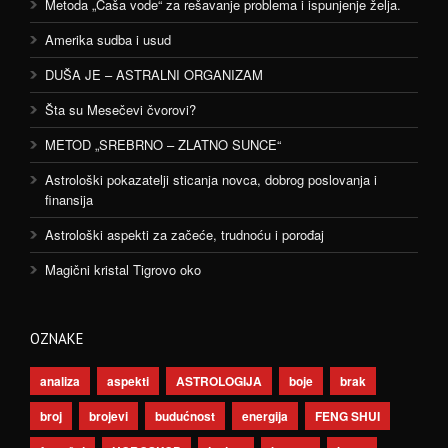
Metoda „Čaša vode“ za rešavanje problema i ispunjenje želja.
Amerika sudba i usud
DUŠA JE – ASTRALNI ORGANIZAM
Šta su Mesečevi čvorovi?
METOD „SREBRNO – ZLATNO SUNCE“
Astrološki pokazatelji sticanja novca, dobrog poslovanja i
finansija
Astrološki aspekti za začeće, trudnoću i porođaj
Magični kristal Tigrovo oko
OZNAKE
analiza
aspekti
ASTROLOGIJA
boje
brak
broj
brojevi
budućnost
energija
FENG SHUI