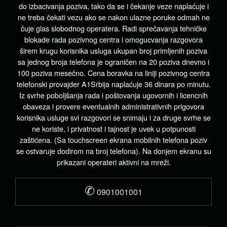
do izbacivanja poziva, tako da se i čekanje veze naplaćuje i
ne treba čekati vezu ako se nakon ulazne poruke odmah ne
čuje glas slobodnog operatera. Radi sprečavanja tehničke
blokade rada pozivnog centra i omogucvanja razgovora
širem krugu korisnika usluga ukupan broj primljenih poziva
sa jednog broja telefona je ograničen na 20 poziva dnevno i
100 poziva mesečno. Cena boravka na liniji pozivnog centra
telefonski provajder A1Srbija naplaćuje 36 dinara po minutu.
Iz svrhe poboljšanja rada i poštovanja ugovornih i licencnih
obaveza i provere eventualnih administrativnih prigovora
korisnika usluge svi razgovori se snimaju i za druge svrhe se
ne koriste, i privatnost i tajnost je uvek u potpunosti
zaštićena. (Sa touchscreen ekrana mobilnih telefona poziv
se ostvaruje dodirom na broj telefona). Na donjem ekranu su
prikazani operateri aktivni na mreži.
✆
0901001001