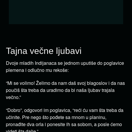
Tajna večne ljubavi
Dvoje mladih Indijanaca se jednom uputiše do poglavice
plemena i odlučno mu rekoše:
“Mi se volimo! Želimo da nam daš svoj blagoslov i da nas
poučiš šta treba da uradimo da bi naša ljubav trajala
večno.”
“Dobro”, odgovori im poglavica, “reći ću vam šta treba da
učinite. Pre nego što pođete sa mnom u planinu,
pronađite dva orla i ponesite ih sa sobom, a posle ćemo
videti šta dalje.”