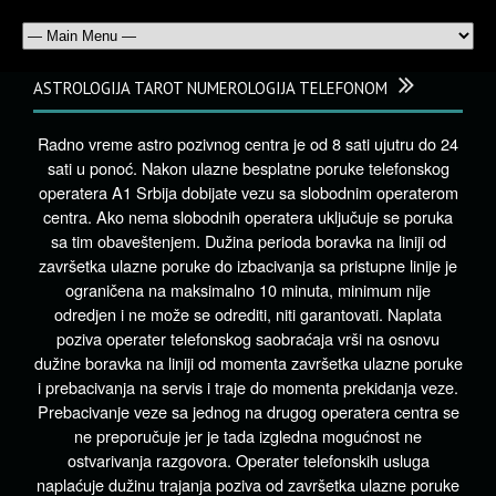
ASTROLOGIJA TAROT NUMEROLOGIJA TELEFONOM
Radno vreme astro pozivnog centra je od 8 sati ujutru do 24
sati u ponoć. Nakon ulazne besplatne poruke telefonskog
operatera A1 Srbija dobijate vezu sa slobodnim operaterom
centra. Ako nema slobodnih operatera uključuje se poruka
sa tim obaveštenjem. Dužina perioda boravka na liniji od
završetka ulazne poruke do izbacivanja sa pristupne linije je
ograničena na maksimalno 10 minuta, minimum nije
odredjen i ne može se odrediti, niti garantovati. Naplata
poziva operater telefonskog saobraćaja vrši na osnovu
dužine boravka na liniji od momenta završetka ulazne poruke
i prebacivanja na servis i traje do momenta prekidanja veze.
Prebacivanje veze sa jednog na drugog operatera centra se
ne preporučuje jer je tada izgledna mogućnost ne
ostvarivanja razgovora. Operater telefonskih usluga
naplaćuje dužinu trajanja poziva od završetka ulazne poruke