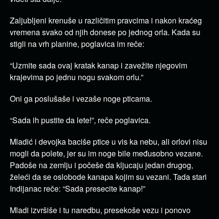
Zaljubljeni krenuše u različitim pravcima i nakon kraćeg
vremena svako od njih donese po jednog orla. Kada su
stigli na vrh planine, poglavica im reče:
“Uzmite sada ovaj kratak kanap i zavežite njegovim
krajevima po jednu nogu svakom orlu.”
Oni ga poslušaše i vezaše noge pticama.
“Sada ih pustite da lete!”, reče poglavica.
Mladić i devojka baciše ptice u vis ka nebu, ali orlovi nisu
mogli da polete, jer su im noge bile međusobno vezane.
Padoše na zemlju i počeše da kljucaju jedan drugog,
želeći da se oslobode kanapa kojim su vezani. Tada stari
Indijanac reče: “Sada presecite kanap!”
Mladi izvršiše i tu naredbu, presekoše vezu i ponovo