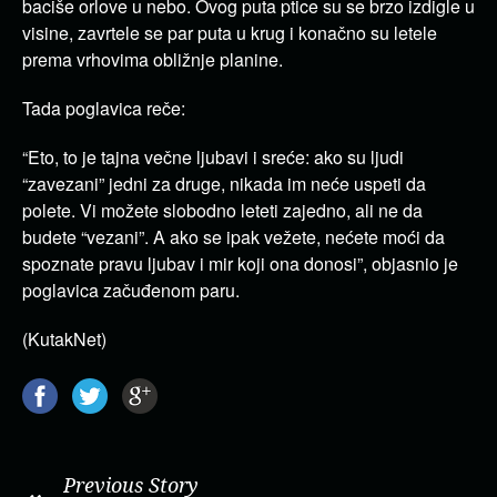
baciše orlove u nebo. Ovog puta ptice su se brzo izdigle u
visine, zavrtele se par puta u krug i konačno su letele
prema vrhovima obližnje planine.
Tada poglavica reče:
“Eto, to je tajna večne ljubavi i sreće: ako su ljudi
“zavezani” jedni za druge, nikada im neće uspeti da
polete. Vi možete slobodno leteti zajedno, ali ne da
budete “vezani”. A ako se ipak vežete, nećete moći da
spoznate pravu ljubav i mir koji ona donosi”, objasnio je
poglavica začuđenom paru.
(KutakNet)
Previous Story