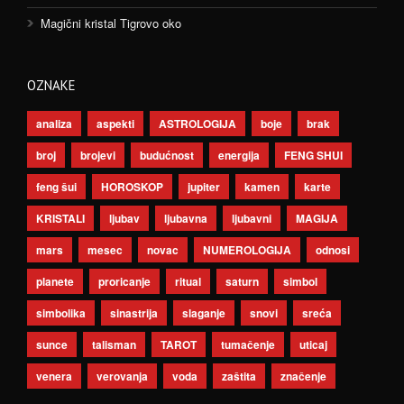
Magični kristal Tigrovo oko
OZNAKE
analiza
aspekti
ASTROLOGIJA
boje
brak
broj
brojevi
budućnost
energija
FENG SHUI
feng šui
HOROSKOP
jupiter
kamen
karte
KRISTALI
ljubav
ljubavna
ljubavni
MAGIJA
mars
mesec
novac
NUMEROLOGIJA
odnosi
planete
proricanje
ritual
saturn
simbol
simbolika
sinastrija
slaganje
snovi
sreća
sunce
talisman
TAROT
tumačenje
uticaj
venera
verovanja
voda
zaštita
značenje