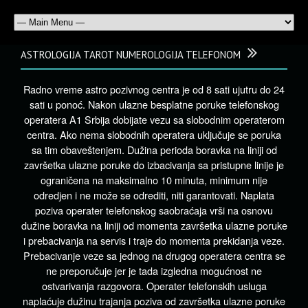
ASTROLOGIJA TAROT NUMEROLOGIJA TELEFONOM
Radno vreme astro pozivnog centra je od 8 sati ujutru do 24
sati u ponoć. Nakon ulazne besplatne poruke telefonskog
operatera A1 Srbija dobijate vezu sa slobodnim operaterom
centra. Ako nema slobodnih operatera uključuje se poruka
sa tim obaveštenjem. Dužina perioda boravka na liniji od
završetka ulazne poruke do izbacivanja sa pristupne linije je
ograničena na maksimalno 10 minuta, minimum nije
odredjen i ne može se odrediti, niti garantovati. Naplata
poziva operater telefonskog saobraćaja vrši na osnovu
dužine boravka na liniji od momenta završetka ulazne poruke
i prebacivanja na servis i traje do momenta prekidanja veze.
Prebacivanje veze sa jednog na drugog operatera centra se
ne preporučuje jer je tada izgledna mogućnost ne
ostvarivanja razgovora. Operater telefonskih usluga
naplaćuje dužinu trajanja poziva od završetka ulazne poruke