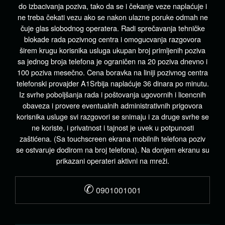
do izbacivanja poziva, tako da se i čekanje veze naplaćuje i
ne treba čekati vezu ako se nakon ulazne poruke odmah ne
čuje glas slobodnog operatera. Radi sprečavanja tehničke
blokade rada pozivnog centra i omogucvanja razgovora
širem krugu korisnika usluga ukupan broj primljenih poziva
sa jednog broja telefona je ograničen na 20 poziva dnevno i
100 poziva mesečno. Cena boravka na liniji pozivnog centra
telefonski provajder A1Srbija naplaćuje 36 dinara po minutu.
Iz svrhe poboljšanja rada i poštovanja ugovornih i licencnih
obaveza i provere eventualnih administrativnih prigovora
korisnika usluge svi razgovori se snimaju i za druge svrhe se
ne koriste, i privatnost i tajnost je uvek u potpunosti
zaštićena. (Sa touchscreen ekrana mobilnih telefona poziv
se ostvaruje dodirom na broj telefona). Na donjem ekranu su
prikazani operateri aktivni na mreži.
✆
0901001001