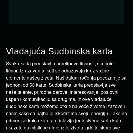
Vladajuća Sudbinska karta
Svaka karta predstavlja arhetipove ličnosti, simbole
ličnog izražavanja, koji se odražavaju kroz važne
elemente našeg života. Naš datum rođenja povezan je sa
jednom od 53 karte. Sudbinska karta predstavlja sve
naše talente, prirodne darove, interesovanja, poslovni
uspeh i komunikaciju sa drugima. Iz ove vladajuće
sudbinske karte možemo otkriti najveće životne izazove i
način kako da najbolje iskoristimo svoju energiju. Tako na
primer, sedmica karo predstavlja jedinstvenu kartu koja
ukazuje na mistične dimenzije života, gde je skoro sve