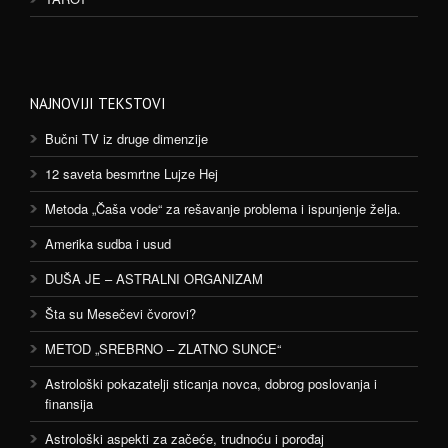
NAJNOVIJI TEKSTOVI
Bučni TV iz druge dimenzije
12 saveta besmrtne Lujze Hej
Metoda „Čaša vode“ za rešavanje problema i ispunjenje želja.
Amerika sudba i usud
DUŠA JE – ASTRALNI ORGANIZAM
Šta su Mesečevi čvorovi?
METOD „SREBRNO – ZLATNO SUNCE“
Astrološki pokazatelji sticanja novca, dobrog poslovanja i
finansija
Astrološki aspekti za začeće, trudnoću i porođaj