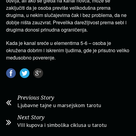
odvija, ali ako se gleda na kanal novca, može se
zaključiti da je osoba previše velikodušna prema
drugima, u nekim slučajevima čak i bez problema, da ne
dobije ništa zauzvrat. Prevelika darežljivost prema sebi i
drugima donosi prinudna ograničenja.
Kada je kanal sreće u elementima 5-6 – osoba je
okružena dobrim i iskrenim ljudima, gde je prisutno veliko
međusobno poverenje.
Previous Story
Ljubavne tajne u marsejskom tarotu
Next Story
VIII kupova i simbolika ciklusa u tarotu