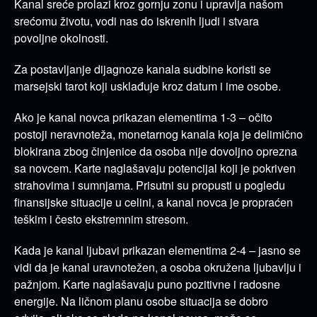
Kanal sreće prolazi kroz gornju zonu i upravlja našom
srećomu životu, vodi nas do iskrenih ljudi i stvara
povoljne okolnosti.
Za postavljanje dijagnoze kanala sudbine koristi se
marsejski tarot koji usklađuje kroz datum i ime osobe.
Ako je kanal novca prikazan elementima 1-3 – očito
postoji neravnoteža, monetarnog kanala koja je delimično
blokirana zbog činjenice da osoba nije dovoljno oprezna
sa novcem. Karte naglašavaju potencijal koji je pokriven
strahovima i sumnjama. Prisutni su propusti u pogledu
finansijske situacije u celini, a kanal novca je propraćen
teškim i često ekstremnim stresom.
Kada je kanal ljubavi prikazan elementima 2-4 – jasno se
vidi da je kanal uravnotežen, a osoba okružena ljubavlju i
pažnjom. Karte naglašavaju puno pozitivne i radosne
energije. Na ličnom planu osobe situacija se dobro