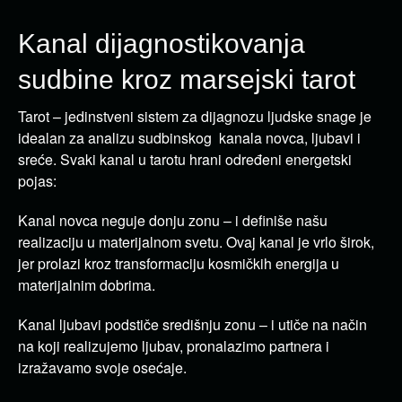
Kanal dijagnostikovanja
sudbine kroz marsejski tarot
Tarot – jedinstveni sistem za dijagnozu ljudske snage je
idealan za analizu sudbinskog kanala novca, ljubavi i
sreće. Svaki kanal u tarotu hrani određeni energetski
pojas:
Kanal novca neguje donju zonu – i definiše našu
realizaciju u materijalnom svetu. Ovaj kanal je vrlo širok,
jer prolazi kroz transformaciju kosmičkih energija u
materijalnim dobrima.
Kanal ljubavi podstiče središnju zonu – i utiče na način
na koji realizujemo ljubav, pronalazimo partnera i
izražavamo svoje osećaje.