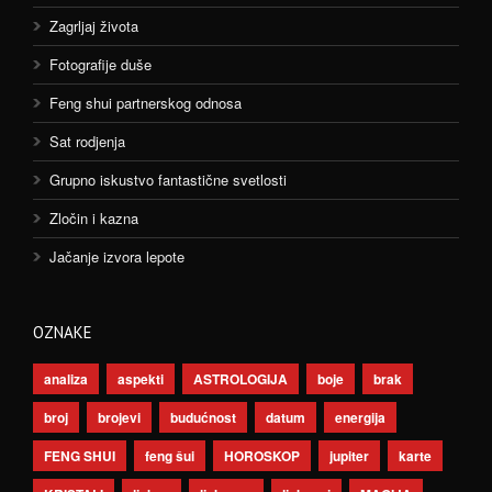
Zagrljaj života
Fotografije duše
Feng shui partnerskog odnosa
Sat rodjenja
Grupno iskustvo fantastične svetlosti
Zločin i kazna
Jačanje izvora lepote
OZNAKE
analiza
aspekti
ASTROLOGIJA
boje
brak
broj
brojevi
budućnost
datum
energija
FENG SHUI
feng šui
HOROSKOP
jupiter
karte