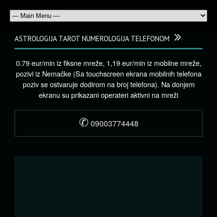
ASTROLOGIJA TAROT NUMEROLOGIJA TELEFONOM
0.79 eur/min iz fiksne mreže, 1,19 eur/min iz mobilne mreže,
pozivi iz Nemačke (Sa touchscreen ekrana mobilnih telefona
poziv se ostvaruje dodirom na broj telefona). Na donjem
ekranu su prikazani operateri aktivni na mreži
✆
09003774448