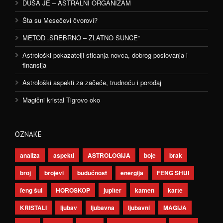
DUŠA JE – ASTRALNI ORGANIZAM
Šta su Mesečevi čvorovi?
METOD „SREBRNO – ZLATNO SUNCE“
Astrološki pokazatelji sticanja novca, dobrog poslovanja i
finansija
Astrološki aspekti za začeće, trudnoću i porođaj
Magični kristal Tigrovo oko
OZNAKE
analiza
aspekti
ASTROLOGIJA
boje
brak
broj
brojevi
budućnost
energija
FENG SHUI
feng šui
HOROSKOP
jupiter
kamen
karte
KRISTALI
ljubav
ljubavna
ljubavni
MAGIJA