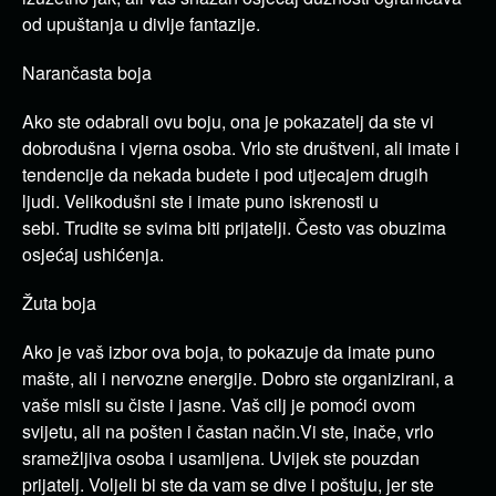
od upuštanja u divlje fantazije.
Narančasta boja
Ako ste odabrali ovu boju, ona je pokazatelj da ste vi
dobrodušna i vjerna osoba.
Vrlo ste društveni, ali imate i
tendencije da nekada budete i pod utjecajem drugih
ljudi.
Velikodušni ste i imate puno iskrenosti u
sebi.
Trudite se svima biti prijatelji.
Često vas obuzima
osjećaj ushićenja.
Žuta boja
Ako je vaš izbor ova boja, to pokazuje da imate puno
mašte, ali i nervozne energije.
Dobro ste organizirani, a
vaše misli su čiste i jasne.
Vaš cilj je pomoći ovom
svijetu, ali na pošten i častan način.
Vi ste, inače, vrlo
sramežljiva osoba i usamljena.
Uvijek ste pouzdan
prijatelj.
Voljeli bi ste da vam se dive i poštuju, jer ste