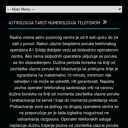
ASTROLOGIJA TAROT NUMEROLOGIJA TELEFONOM
Radno vreme astro pozivnog centra je od 8 sati ujutru do 24
sati u ponoć. Nakon ulazne besplatne poruke telefonskog
operatera A1 Srbija dobijate vezu sa slobodnim operaterom
centra. Ako nema slobodnih operatera uključuje se poruka
sa tim obaveštenjem. Dužina perioda boravka na liniji od
završetka ulazne poruke do izbacivanja sa pristupne linije je
ograničena na maksimalno 10 minuta, minimum nije
odredjen i ne može se odrediti, niti garantovati. Naplata
poziva operater telefonskog saobraćaja vrši na osnovu
dužine boravka na liniji od momenta završetka ulazne poruke
i prebacivanja na servis i traje do momenta prekidanja veze.
Prebacivanje veze sa jednog na drugog operatera centra se
ne preporučuje jer je tada izgledna mogućnost ne
ostvarivanja razgovora. Operater telefonskih usluga
naplaćuje dužinu trajanja poziva od završetka ulazne poruke