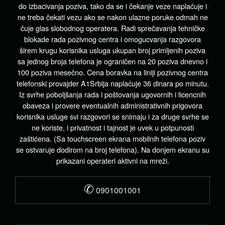
do izbacivanja poziva, tako da se i čekanje veze naplaćuje i
ne treba čekati vezu ako se nakon ulazne poruke odmah ne
čuje glas slobodnog operatera. Radi sprečavanja tehničke
blokade rada pozivnog centra i omogucvanja razgovora
širem krugu korisnika usluga ukupan broj primljenih poziva
sa jednog broja telefona je ograničen na 20 poziva dnevno i
100 poziva mesečno. Cena boravka na liniji pozivnog centra
telefonski provajder A1Srbija naplaćuje 36 dinara po minutu.
Iz svrhe poboljšanja rada i poštovanja ugovornih i licencnih
obaveza i provere eventualnih administrativnih prigovora
korisnika usluge svi razgovori se snimaju i za druge svrhe se
ne koriste, i privatnost i tajnost je uvek u potpunosti
zaštićena. (Sa touchscreen ekrana mobilnih telefona poziv
se ostvaruje dodirom na broj telefona). Na donjem ekranu su
prikazani operateri aktivni na mreži.
✆
0901001001