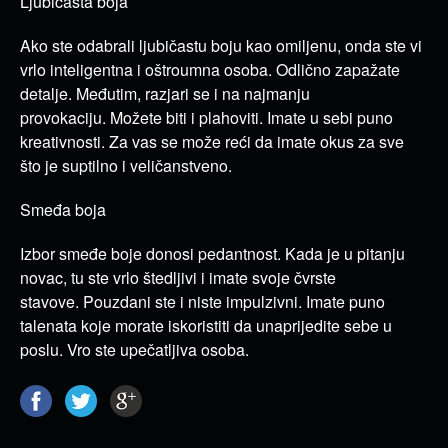
Ljubičasta boja
Ako ste odabrali ljubičastu boju kao omiljenu, onda ste vi
vrlo inteligentna i oštroumna osoba.
Odlično zapažate
detalje.
Međutim, razjari se i na najmanju
provokaciju.
Možete biti i plahoviti.
Imate u sebi puno
kreativnosti.
Za vas se može reći da imate okus za sve
što je suptilno i veličanstveno.
Smeđa boja
Izbor smeđe boje donosi pedantnost.
Kada je u pitanju
novac, tu ste vrlo štedljivi i imate svoje čvrste
stavove.
Pouzdani ste i niste impulzivni.
Imate puno
talenata koje morate iskoristiti da unaprijedite sebe u
poslu.
Vro ste upečatljiva osoba.