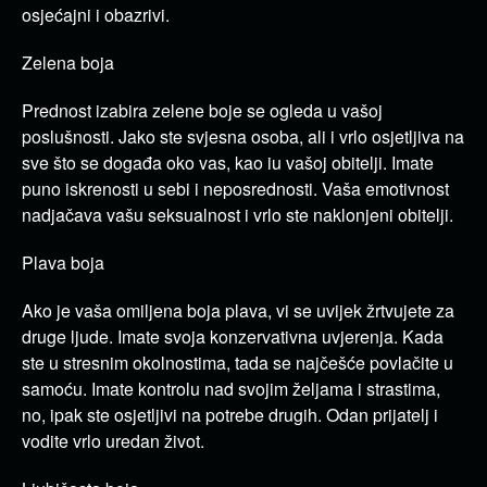
osjećajni i obazrivi.
Zelena boja
Prednost izabira zelene boje se ogleda u vašoj
poslušnosti.
Jako ste svjesna osoba, ali i vrlo osjetljiva na
sve što se događa oko vas, kao iu vašoj obitelji.
Imate
puno iskrenosti u sebi i neposrednosti.
Vaša emotivnost
nadjačava vašu seksualnost i vrlo ste naklonjeni obitelji.
Plava boja
Ako je vaša omiljena boja plava, vi se uvijek žrtvujete za
druge ljude.
Imate svoja konzervativna uvjerenja.
Kada
ste u stresnim okolnostima, tada se najčešće povlačite u
samoću.
Imate kontrolu nad svojim željama i strastima,
no, ipak ste osjetljivi na potrebe drugih.
Odan prijatelj i
vodite vrlo uredan život.