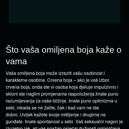
Što vaša omiljena boja kaže o
vama
Vaša omiljena boja može izraziti vašu osobnost i
karakterne osobine.
Crvena boja – ako je vaš izbor
crvena boja, onda ste vi osoba koja djeluje impulzivno i
skloni ste naglim promjenama raspoloženja.
Imate puno
razumijevanja za vaše bližnje.
Imate puno optimizma u
sebi, nikada se ne žalite, čak i kad vam ne ide
dobro.
Uvijek kažete svoje mišljenje i drugima ne
gunđate.
Imate spontanost u sebi.
Vaš seksualni nagon je
izuzetno jak, ali vas snažan osjećaj dužnosti ograničava