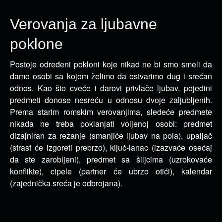
Verovanja za ljubavne
poklone
Postoje određeni pokloni koje nikad ne bi smo smeli da
damo osobi sa kojom želimo da ostvarimo dug i srećan
odnos. Kao što cveće i darovi privlače ljubav, pojedini
predmeti donose nesreću u odnosu dvoje zaljubljenih.
Prema starim romskim verovanjima, sledeće predmete
nikada ne treba poklanjati voljenoj osobi: predmet
dizajniran za rezanje (smanjiće ljubav na pola), upaljač
(strast će izgoreti prebrzo), ključ-lanac (izazvaće osećaj
da ste zarobljeni), predmet sa šiljcima (uzrokovaće
konflikte), cipele (partner će ubrzo otići), kalendar
(zajednička sreća je odbrojana).