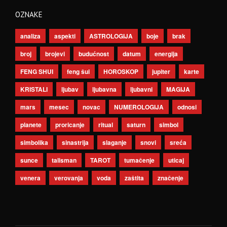
OZNAKE
analiza
aspekti
ASTROLOGIJA
boje
brak
broj
brojevi
budućnost
datum
energija
FENG SHUI
feng šui
HOROSKOP
jupiter
karte
KRISTALI
ljubav
ljubavna
ljubavni
MAGIJA
mars
mesec
novac
NUMEROLOGIJA
odnosi
planete
proricanje
ritual
saturn
simbol
simbolika
sinastrija
slaganje
snovi
sreća
sunce
talisman
TAROT
tumačenje
uticaj
venera
verovanja
voda
zaštita
značenje