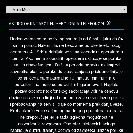
ASTROLOGIJA TAROT NUMEROLOGIJA TELEFONOM
Radno vreme astro pozivnog centra je od 8 sati ujutru do 24
sati u ponoć. Nakon ulazne besplatne poruke telefonskog
operatera A1 Srbija dobijate vezu sa slobodnim operaterom
centra. Ako nema slobodnih operatera uključuje se poruka
sa tim obaveštenjem. Dužina perioda boravka na liniji od
završetka ulazne poruke do izbacivanja sa pristupne linije je
ograničena na maksimalno 10 minuta, minimum nije
odredjen i ne može se odrediti, niti garantovati. Naplata
poziva operater telefonskog saobraćaja vrši na osnovu
dužine boravka na liniji od momenta završetka ulazne poruke
i prebacivanja na servis i traje do momenta prekidanja veze.
Prebacivanje veze sa jednog na drugog operatera centra se
ne preporučuje jer je tada izgledna mogućnost ne
ostvarivanja razgovora. Operater telefonskih usluga
naplaćuje dužinu trajanja poziva od završetka ulazne poruke