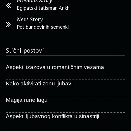
Previous Story
Egipatski talisman Ankh
Next Story
Pet bundevinih semenki
Slični postovi
Aspekti izazova u romantičnim vezama
Kako aktivirati zonu ljubavi
Magija rune lagu
Aspekti ljubavnog konflikta u sinastriji