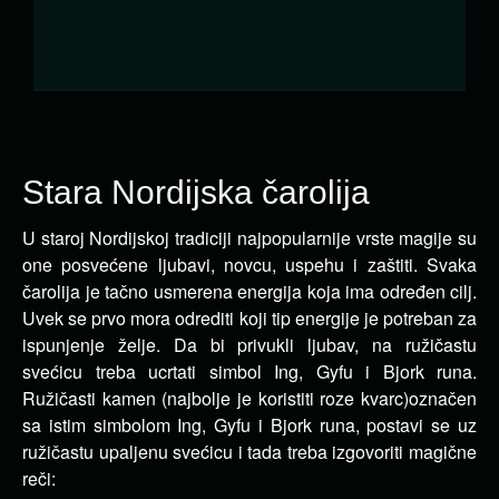
Stara Nordijska čarolija
U staroj Nordijskoj tradiciji najpopularnije vrste magije su
one posvećene ljubavi, novcu, uspehu i zaštiti. Svaka
čarolija je tačno usmerena energija koja ima određen cilj.
Uvek se prvo mora odrediti koji tip energije je potreban za
ispunjenje želje. Da bi privukli ljubav, na ružičastu
svećicu treba ucrtati simbol Ing, Gyfu i Bjork runa.
Ružičasti kamen (najbolje je koristiti roze kvarc)označen
sa istim simbolom Ing, Gyfu i Bjork runa, postavi se uz
ružičastu upaljenu svećicu i tada treba izgovoriti magične
reči: