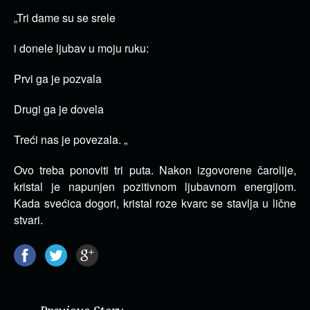
„Tri dame su se srele
i donele ljubav u moju ruku:
Prvi ga je pozvala
Drugi ga je dovela
Treći nas je povezala. „
Ovo treba ponoviti tri puta. Nakon izgovorene čarolije,
kristal je napunjen pozitivnom ljubavnom energijom.
Kada svećica dogori, kristal roze kvarc se stavlja u lične
stvari.