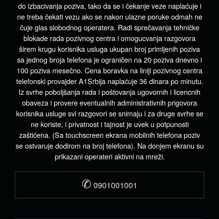
do izbacivanja poziva, tako da se i čekanje veze naplaćuje i
ne treba čekati vezu ako se nakon ulazne poruke odmah ne
čuje glas slobodnog operatera. Radi sprečavanja tehničke
blokade rada pozivnog centra i omogucvanja razgovora
širem krugu korisnika usluga ukupan broj primljenih poziva
sa jednog broja telefona je ograničen na 20 poziva dnevno i
100 poziva mesečno. Cena boravka na liniji pozivnog centra
telefonski provajder A1Srbija naplaćuje 36 dinara po minutu.
Iz svrhe poboljšanja rada i poštovanja ugovornih i licencnih
obaveza i provere eventualnih administrativnih prigovora
korisnika usluge svi razgovori se snimaju i za druge svrhe se
ne koriste, i privatnost i tajnost je uvek u potpunosti
zaštićena. (Sa touchscreen ekrana mobilnih telefona poziv
se ostvaruje dodirom na broj telefona). Na donjem ekranu su
prikazani operateri aktivni na mreži.
✆
0901001001