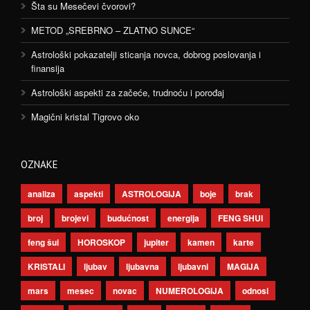
Šta su Mesečevi čvorovi?
METOD „SREBRNO – ZLATNO SUNCE“
Astrološki pokazatelji sticanja novca, dobrog poslovanja i
finansija
Astrološki aspekti za začeće, trudnoću i porođaj
Magični kristal Tigrovo oko
OZNAKE
analiza
aspekti
ASTROLOGIJA
boje
brak
broj
brojevi
budućnost
energija
FENG SHUI
feng šui
HOROSKOP
jupiter
kamen
karte
KRISTALI
ljubav
ljubavna
ljubavni
MAGIJA
mars
mesec
novac
NUMEROLOGIJA
odnosi