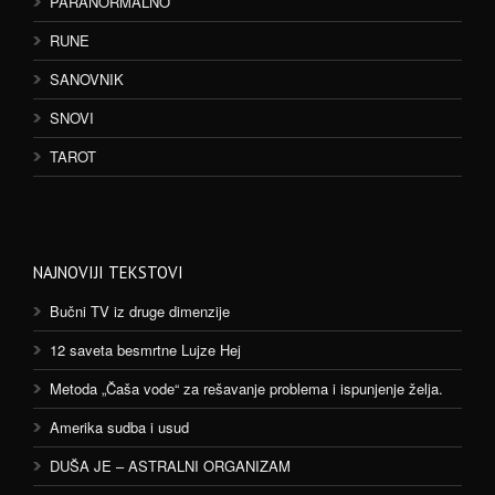
PARANORMALNO
RUNE
SANOVNIK
SNOVI
TAROT
NAJNOVIJI TEKSTOVI
Bučni TV iz druge dimenzije
12 saveta besmrtne Lujze Hej
Metoda „Čaša vode“ za rešavanje problema i ispunjenje želja.
Amerika sudba i usud
DUŠA JE – ASTRALNI ORGANIZAM