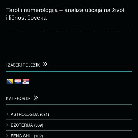
Tarot i numerologija – analiza uticaja na život
i ličnost čoveka
IZABERITE JEZIK
KATEGORIJE
ASTROLOGIJA
(631)
EZOTERIJA
(369)
FENG SHUI
(132)