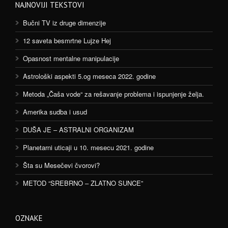
NAJNOVIJI TEKSTOVI
Bučni TV iz druge dimenzije
12 saveta besmrtne Lujze Hej
Opasnost mentalne manipulacije
Astrološki aspekti 5.og meseca 2022. godine
Metoda „Čaša vode“ za rešavanje problema i ispunjenje želja.
Amerika sudba i usud
DUŠA JE – ASTRALNI ORGANIZAM
Planetarni uticaji u 10. mesecu 2021. godine
Šta su Mesečevi čvorovi?
METOD “SREBRNO – ZLATNO SUNCE”
OZNAKE