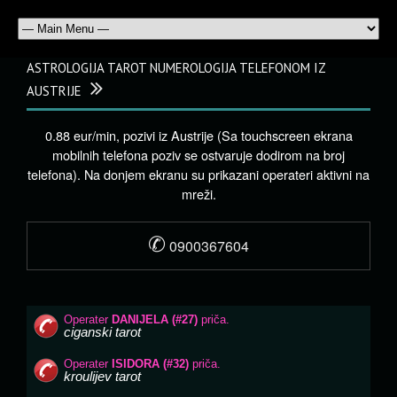
ASTROLOGIJA TAROT NUMEROLOGIJA TELEFONOM IZ
AUSTRIJE
0.88 eur/min, pozivi iz Austrije (Sa touchscreen ekrana
mobilnih telefona poziv se ostvaruje dodirom na broj
telefona). Na donjem ekranu su prikazani operateri aktivni na
mreži.
✆
0900367604