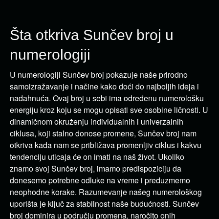
Šta otkriva Sunčev broj u
numerologiji
U numerologiji Sunčev broj pokazuje naše prirodno
samoizražavanje i načine kako doći do najboljih ideja i
nadahnuća. Ovaj broj u sebi ima određenu numerološku
energiju kroz koju se mogu opisati sve osobine ličnosti. U
dinamičnom okruženju individualnih i univerzalnih
ciklusa, koji stalno donose promene, Sunčev broj nam
otkriva kada nam se približava promenljiv ciklus i kakvu
tendenciju uticaja će on imati na naš život. Ukoliko
znamo svoj Sunčev broj, imamo predispoziciju da
donesemo potrebne odluke na vreme i preduzmemo
neophodne korake. Razumevanje našeg numerološkog
uporišta je ključ za stabilnost naše budućnosti. Sunčev
broj dominira u području promena, naročito onih