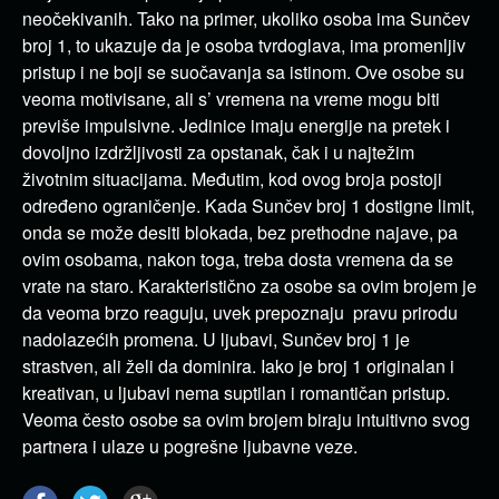
neočekivanih. Tako na primer, ukoliko osoba ima Sunčev
broj 1, to ukazuje da je osoba tvrdoglava, ima promenljiv
pristup i ne boji se suočavanja sa istinom. Ove osobe su
veoma motivisane, ali s’ vremena na vreme mogu biti
previše impulsivne. Jedinice imaju energije na pretek i
dovoljno izdržljivosti za opstanak, čak i u najtežim
životnim situacijama. Međutim, kod ovog broja postoji
određeno ograničenje. Kada Sunčev broj 1 dostigne limit,
onda se može desiti blokada, bez prethodne najave, pa
ovim osobama, nakon toga, treba dosta vremena da se
vrate na staro. Karakteristično za osobe sa ovim brojem je
da veoma brzo reaguju, uvek prepoznaju pravu prirodu
nadolazećih promena. U ljubavi, Sunčev broj 1 je
strastven, ali želi da dominira. Iako je broj 1 originalan i
kreativan, u ljubavi nema suptilan i romantičan pristup.
Veoma često osobe sa ovim brojem biraju intuitivno svog
partnera i ulaze u pogrešne ljubavne veze.