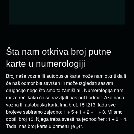
Šta nam otkriva broj putne
karte u numerologiji
Broj naše vozne ili autobuske karte može nam otkriti da li
će naš odmor biti savršen ili može izgledati sasvim
drugačije nego što smo to zamišljali. Numerologija nam
može reći kako će se razvijati naš put i odmor. Ako naša
vozna ili autobuska karta ima broj: 151213, tada sve
brojeve sabiramo zajedno: 1 + 5 + 1 + 2 + 1 + 3. Mi smo
dobili broj 13. Njega treba svesti na jednocifren: 1 + 3 = 4.
Tada, naš broj karte u primeru je „4“.