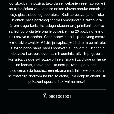
do izbacivanja poziva, tako da se i čekanje veze naplaćuje i
ne treba čekati vezu ako se nakon ulazne poruke odmah ne
čuje glas slobodnog operatera. Radi sprečavanja tehničke
blokade rada pozivnog centra i omogucvanja razgovora
širem krugu korisnika usluga ukupan broj primljenih poziva
sa jednog broja telefona je ograničen na 20 poziva dnevno i
100 poziva mesečno. Cena boravka na liniji pozivnog centra
telefonski provajder A1Srbija naplaćuje 36 dinara po minutu.
Iz svrhe poboljšanja rada i poštovanja ugovornih i licencnih
obaveza i provere eventualnih administrativnih prigovora
korisnika usluge svi razgovori se snimaju i za druge svrhe se
ne koriste, i privatnost i tajnost je uvek u potpunosti
zaštićena. (Sa touchscreen ekrana mobilnih telefona poziv
se ostvaruje dodirom na broj telefona). Na donjem ekranu su
prikazani operateri aktivni na mreži.
✆
0901001001