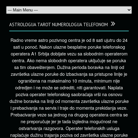
ASTROLOGIJA TAROT NUMEROLOGIJA TELEFONOM
Radno vreme astro pozivnog centra je od 8 sati ujutru do 24
sati u ponoć. Nakon ulazne besplatne poruke telefonskog
operatera A1 Srbija dobijate vezu sa slobodnim operaterom
centra. Ako nema slobodnih operatera uključuje se poruka
sa tim obaveštenjem. Dužina perioda boravka na liniji od
završetka ulazne poruke do izbacivanja sa pristupne linije je
ograničena na maksimalno 10 minuta, minimum nije
odredjen i ne može se odrediti, niti garantovati. Naplata
poziva operater telefonskog saobraćaja vrši na osnovu
dužine boravka na liniji od momenta završetka ulazne poruke
i prebacivanja na servis i traje do momenta prekidanja veze.
Prebacivanje veze sa jednog na drugog operatera centra se
ne preporučuje jer je tada izgledna mogućnost ne
ostvarivanja razgovora. Operater telefonskih usluga
naplaćuje dužinu trajanja poziva od završetka ulazne poruke