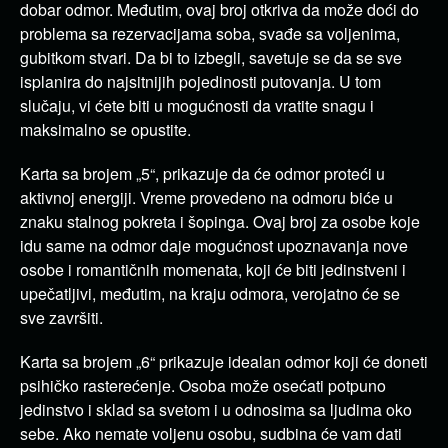
dobar odmor. Međutim, ovaj broj otkriva da može doći do
problema sa rezervacijama soba, svađe sa voljenima,
gubitkom stvari. Da bi to izbegli, savetuje se da se sve
isplanira do najsitnijih pojedinosti putovanja. U tom
slučaju, vi ćete biti u mogućnosti da vratite snagu i
maksimalno se opustite.
Karta sa brojem „5“, prikazuje da će odmor proteći u
aktivnoj energiji. Vreme provedeno na odmoru biće u
znaku stalnog pokreta i šopinga. Ovaj broj za osobe koje
idu same na odmor daje mogućnost upoznavanja nove
osobe i romantičnih momenata, koji će biti jedinstveni i
upečatljivi, međutim, na kraju odmora, verojatno će se
sve završiti.
Karta sa brojem „6“ prikazuje idealan odmor koji će doneti
psihičko rasterećenje. Osoba može osećati potpuno
jedinstvo i sklad sa svetom i u odnosima sa ljudima oko
sebe. Ako nemate voljenu osobu, sudbina će vam dati