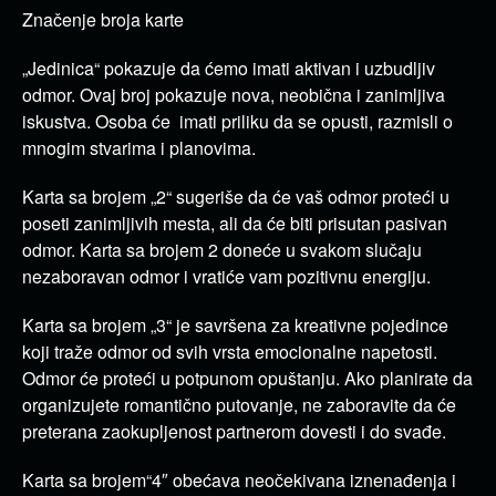
Značenje broja karte
„Jedinica“ pokazuje da ćemo imati aktivan i uzbudljiv
odmor. Ovaj broj pokazuje nova, neobična i zanimljiva
iskustva. Osoba će imati priliku da se opusti, razmisli o
mnogim stvarima i planovima.
Karta sa brojem „2“ sugeriše da će vaš odmor proteći u
poseti zanimljivih mesta, ali da će biti prisutan pasivan
odmor. Karta sa brojem 2 doneće u svakom slučaju
nezaboravan odmor i vratiće vam pozitivnu energiju.
Karta sa brojem „3“ je savršena za kreativne pojedince
koji traže odmor od svih vrsta emocionalne napetosti.
Odmor će proteći u potpunom opuštanju. Ako planirate da
organizujete romantično putovanje, ne zaboravite da će
preterana zaokupljenost partnerom dovesti i do svađe.
Karta sa brojem“4″ obećava neočekivana iznenađenja i