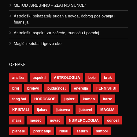
METOD „SREBRNO – ZLATNO SUNCE“
Astrološki pokazatelji sticanja novca, dobrog poslovanja i
finansija
Astrološki aspekti za začeće, trudnoću i porođaj
Magični kristal Tigrovo oko
OZNAKE
analiza
aspekti
ASTROLOGIJA
boje
brak
broj
brojevi
budućnost
energija
FENG SHUI
feng šui
HOROSKOP
jupiter
kamen
karte
KRISTALI
ljubav
ljubavna
ljubavni
MAGIJA
mars
mesec
novac
NUMEROLOGIJA
odnosi
planete
proricanje
ritual
saturn
simbol