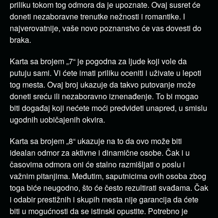
priliku tokom tog odmora da je upoznate. Ovaj susret će
doneti nezaboravne trenutke nežnosti i romantike. I
najverovatnije, vaše novo poznanstvo će vas dovesti do
braka.
Karta sa brojem „7“ je pogodna za ljude koji vole da
putuju sami. Vi ćete imati priliku oceniti i uživate u lepoti
tog mesta. Ovaj broj ukazuje da takvo putovanje može
doneti sreću ili nezaboravno iznenađenje. To bi mogao
biti događaj koji nećete moći predvideti unapred, u smislu
ugodnih uobičajenih okvira.
Karta sa brojem „8“ ukazuje na to da ovo može biti
idealan odmor za aktivne i dinamične osobe. Čak i u
časovima odmora oni će stalno razmišljati o poslu i
važnim pitanjima. Međutim, saputnicima ovih osoba zbog
toga biće neugodno, što će često rezultirati svađama. Čak
i odabir prestižnih i skupih mesta nije garancija da ćete
biti u mogućnosti da se istinski opustite. Potrebno je