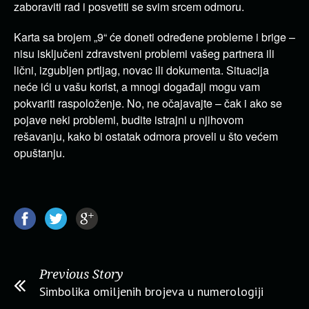
zaboraviti rad i posvetiti se svim srcem odmoru.
Karta sa brojem „9“ će doneti određene probleme i brige –
nisu isključeni zdravstveni problemi vašeg partnera ili
lični, izgubljen prtljag, novac ili dokumenta. Situacija
neće ići u vašu korist, a mnogi događaji mogu vam
pokvariti raspoloženje. No, ne očajavajte – čak i ako se
pojave neki problemi, budite istrajni u njihovom
rešavanju, kako bi ostatak odmora proveli u što većem
opuštanju.
Previous Story
Simbolika omiljenih brojeva u numerologiji