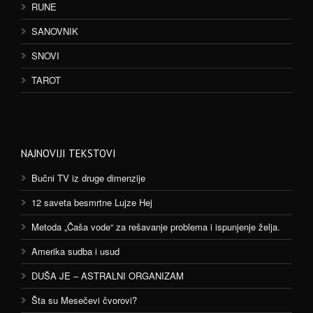
RUNE
SANOVNIK
SNOVI
TAROT
NAJNOVIJI TEKSTOVI
Bučni TV iz druge dimenzije
12 saveta besmrtne Lujze Hej
Metoda „Čaša vode“ za rešavanje problema i ispunjenje želja.
Amerika sudba i usud
DUŠA JE – ASTRALNI ORGANIZAM
Šta su Mesečevi čvorovi?