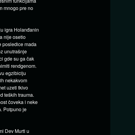
lesnim funkcijama
som mnogo pre no
ju igra Holanđanin
a nije osetio
ve posledice mada
oz unutrašnje
ici gde su ga čak
nimiti rendgenom.
vu egzibiciju
anih nekakvom
et uzeti tkivo
d teških trauma.
nost čoveka i neke
a. Potpuno je
ami Dev Murti u