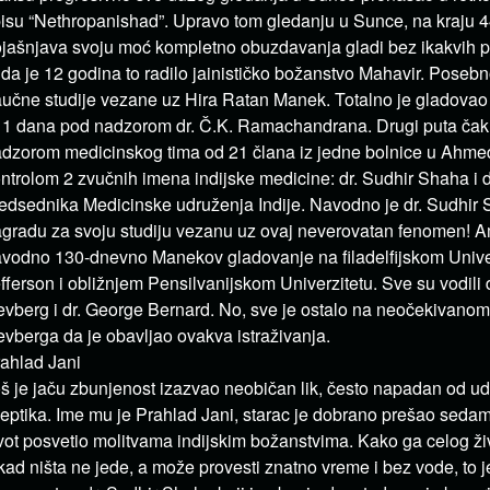
isu “Nethropanishad”. Upravo tom gledanju u Sunce, na kraju 4
jašnjava svoju moć kompletno obuzdavanja gladi bez ikakvih p
 da je 12 godina to radilo jainističko božanstvo Mahavir. Poseb
učne studije vezane uz Hira Ratan Manek. Totalno je gladovao tr
1 dana pod nadzorom dr. Č.K. Ramachandrana. Drugi puta čak
dzorom medicinskog tima od 21 člana iz jedne bolnice u Ahmed
ntrolom 2 zvučnih imena indijske medicine: dr. Sudhir Shaha i 
edsednika Medicinske udruženja Indije. Navodno je dr. Sudhir
gradu za svoju studiju vezanu uz ovaj neverovatan fenomen! Am
vodno 130-dnevno Manekov gladovanje na filadelfijskom Univ
fferson i obližnjem Pensilvanijskom Univerzitetu. Sve su vodili 
vberg i dr. George Bernard. No, sve je ostalo na neočekivanom 
vberga da je obavljao ovakva istraživanja.
ahlad Jani
š je jaču zbunjenost izazvao neobičan lik, često napadan od ud
eptika. Ime mu je Prahlad Jani, starac je dobrano prešao sedam
vot posvetio molitvama indijskim božanstvima. Kako ga celog živ
kad ništa ne jede, a može provesti znatno vreme i bez vode, to j