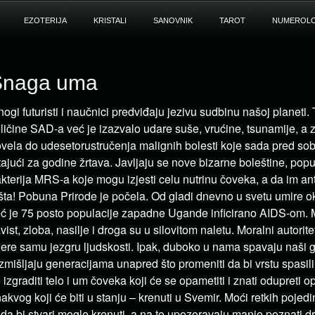
EZOTERIJA
KRISTALI
SANOVNIK
TAROT
NUMEROLO
Snaga uma
ogi futuristi i naučnici predviđaju jezivu sudbinu našoj planeti.
ličine SAD-a već je izazvalo udare suše, vrućine, tsunamije, a
vela do udesetorustručenja malignih bolesti koje sada pred so
tajući za godine žrtava. Javljaju se nove bizarne boleštine, popu
kterija MRS-a koje mogu izjesti celu nutrinu čoveka, a da im an
šta! Pobuna Prirode je počela. Od gladi dnevno u svetu umire o
ć je 75 posto populacije zapadne Ugande inficirano AIDS-om. 
vist, zloba, nasilje i droga su u silovitom naletu. Moralni autorite
ere samu jezgru ljudskosti. Ipak, duboko u nama spavaju naši g
zmišljaju generacijama unapred što promeniti da bi vrstu spasil
 izgraditi telo i um čoveka koji će se opametiti i znati odupreti 
akvog koji će biti u stanju – krenuti u Svemir. Moći retkih pojedi
da bi stvari mogle krenuti, a na to upozoravaju manje poznati dr