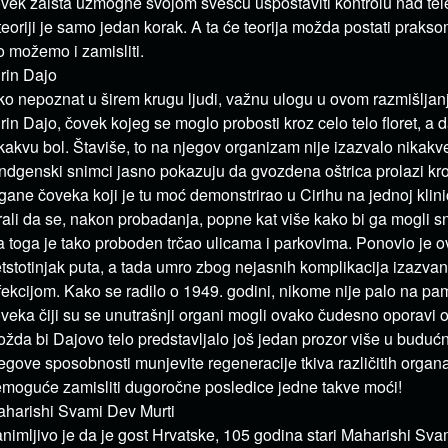
vek zaista uzmogne svojom svešću uspostaviti kontrolu nad te
teoriji je samo jedan korak. A ta će teorija možda postati prak
o možemo i zamisliti.
rin Dajo
ko nepoznat u širem krugu ljudi, važnu ulogu u ovom razmišljan
rin Dajo, čovek kojeg se moglo probosti kroz celo telo floret, a d
kakvu bol. Štaviše, to na njegov organizam nije izazvalo nikak
ndgenski snimci jasno pokazuju da gvozdena oštrica prolazi kr
gane čoveka koji je tu moć demonstrirao u Cirihu na jednoj klin
rali da se, nakon probadanja, popne kat više kako bi ga mogli s
a toga je tako proboden trčao ulicama i parkovima. Ponovio je o
tstotinjak puta, a tada umro zbog nejasnih komplikacija izazv
fekcijom. Kako se radilo o 1949. godini, nikome nije palo na pam
veka čiji su se unutrašnji organi mogli ovako čudesno oporavi o
žda bi Dajovo telo predstavljalo još jedan prozor više u buduć
egove sposobnosti munjevite regeneracije tkiva različitih organ
moguće zamisliti dugoročne posledice jedne takve moći!
harishi ​​Svami Dev Murti
nimljivo je da je gost Hrvatske, 105 godina stari Maharishi ​​Sv