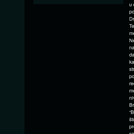
u 
po
Dr
Te
me
Ne
na
da
ka
st
po
re
mo
ni
Br
“B
št
pr
sm