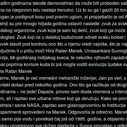
ađim godinama takođe demonstrirao da može biti proboden sa
na na njegovom telu nestaje trenutno. Uz to su ga i gazili 20 to
gao je podignuti kosu pod pravim uglom, ai propješačio je od 
shiji su pre mnogo hiljada godina ostavili nasleđe: zvuk za svaki
udskog organizma, zvuk koje je sam taj delić, zvuk koji ga može 
dogled. Zvuk koji će u dalekoj budućnosti odneti svaku bolest i
vek staviti pod kontrolu ono što u njemu vredi najviše, što je na
ljučimo li u priču moći Hira Ratan Manek, Umasankara Suniogi
nija, 68-godišnjeg indijskog sveca, te nekoliko njihovih zapadn
var poprima konture kuda bi još mogla voditi evolucija ljudske sv
ira Ratan Manek
ime, Manek je već vremešni mehanički inženjer, Jain po veri, s
ntakt došao pred nekoliko godina. Ono što ga razlikuje od drugih
dinama – ne jede! Dapače, proveo sam dosta vremena u intenz
im, ali i ispitao sve urbane mitove koji ga okružuju. Kako se pro
stirala i sama NASA, zapitao sam glasnogovornicu te institucije j
sperimenti sprovedeni na Manek. Odgovorila je odrečno. Manek
 samo pije vodu i ponekad čaj još od 1995. godine, a objasnio m
aksu progresivno sve dužeg gledanja u Sunce pronašao u retko