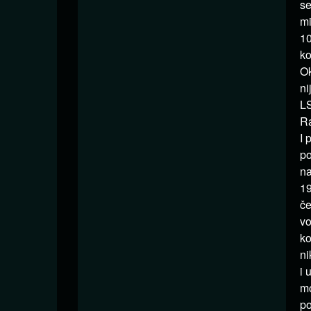
se
mi
10
ko
Ok
ni
LS
R
I 
po
na
19
če
vo
ko
ni
i 
mo
po