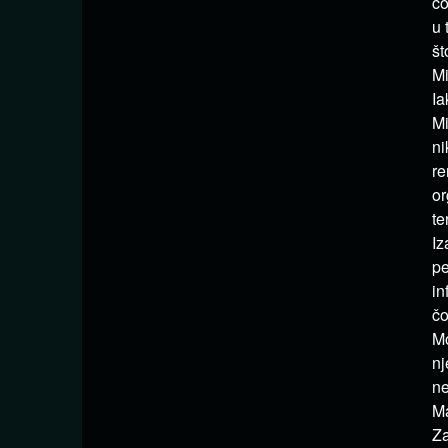
čo
u 
št
Mi
Ia
Mi
ni
re
or
te
Iz
pe
in
čo
Mo
nj
ne
Ma
Za