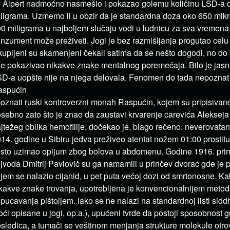
 Alpert nadmoćno nasmešio i pokazao golemu količinu LSD-a 
ligrama. Uzmemo li u obzir da je standardna doza oko 650 mik
0 miligrama u najboljem slučaju vodi u ludnicu za sva vremena
nzument može preživeti. Jogi je bez razmišljanja progutao celu 
upljeni su skamenjeni čekali satima da se nešto dogodi, no do 
je pokazivao nikakve znake mentalnog poremećaja. Bilo je ja
D-a uopšte nije na njega delovala. Fenomen do tada nepoznat 
aspućin
poznati ruski kontroverzni monah Raspućin, kojem su pripisivane
sebno zato što je znao da zaustavi krvarenje carevića Alekseja 
jtežeg oblika hemofilije, dočekao je, blago rečeno, neverovatan 
14. godine u Sibiru jedva preživeo atentat nožem 01:00 prostitu
sto uzimao opijum zbog bolova u abdomenu. Godine 1916. prin
jvoda Dmitrij Pavlovič su ga namamili u prinčev dvorac gde je p
jem se nalazio cijanid, u pet puta većoj dozi od smrtonosne. K
kakve znake trovanja, upotrebljena je konvencionalnijem meto
upucavanja pištoljem. Iako se ne nalazi na standardnoj listi sidd
ći opisane u jogi, op.a.), upućeni tvrde da postoji sposobnost 
sledica, a tumači se veštinom menjanja strukture molekule otro