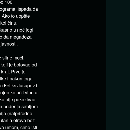
od 100
rograma, ispada da
. Ako to uopšte
količinu.
kasno u noć jogi
sno da megadoza
javnosti.
 silne moći,
koji je bolovao od
kraj. Prvo je
tke i nakon toga
c Feliks Jusupov i
ojeo kolač i vino u
ako nije pokazivao
da bodenja sabljom
hija (natprirodne
gutanja otrova bez
va umom, čime isti