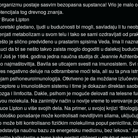
organizmu postaje sasvim bezopasna supstanca! Vrlo je malo on
tencijala tog drevnog znanja.
 Bruce Lipton
oretski gledano, ljudi u budućnosti bi mogli, savladaju li tu neo
njati metabolizam u svom telu i tako se sami ozdravljati od prak
što je slično predviđeno u prastarim spisima Veda. Ima li naz
uci da bi se nešto takvo zaista moglo dogoditi u dalekoj budućn
! Još je 1984. godina jedna naučna studija dr. Jeannie Achten
o najmaštovitija. Bavila se uticajem svesti na imunosistem. Svi 
res negativno deluje na odbrambene moći tela, ali su ta prva ist
jam psihoneuroimunologija. Otkriveno je da moždane izlučevin
ceptore u imunološkom sistemu i time je dokazan direktan sao
zga i limfocita. Dakle, psihom je moguće delovati na telesne fu
vou molekula. Na zanimljiv način u novije vreme to verovanje pot
uce Lipton u više svojih dela. Na primer, u svojoj knjizi “Biologi
iološko ponašanje može kontrolisati nevidljivim silama, uključuj
o može biti kontrolisano fizičkim molekulima poput penicilina, či
edstavlja naučnu bazu za energetsku medicinu, bez lekova.” Javi
elije kalkulacije o tome kako postoji sličnost u strukturi gena i lin