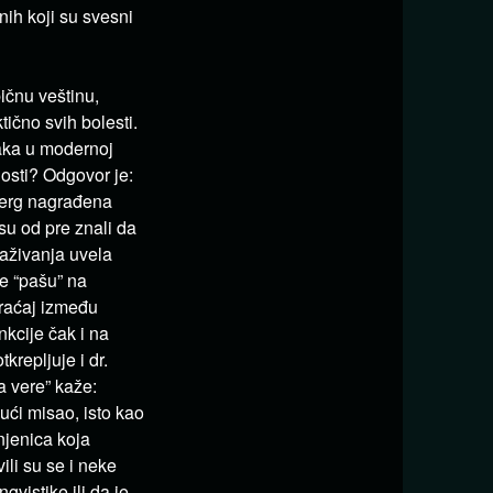
ih koji su svesni
bičnu veštinu,
tično svih bolesti.
naka u modernoj
osti? Odgovor je:
berg nagrađena
su od pre znali da
raživanja uvela
e “pašu” na
braćaj između
nkcije čak i na
krepljuje i dr.
ja vere” kaže:
ući misao, isto kao
njenica koja
li su se i neke
gvistike ili da je