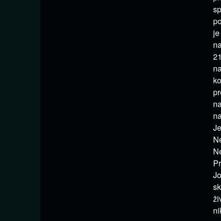
sp
po
je
na
21
na
ko
pr
na
na
Je
Ne
Ne
Pr
Jo
sk
ži
ni