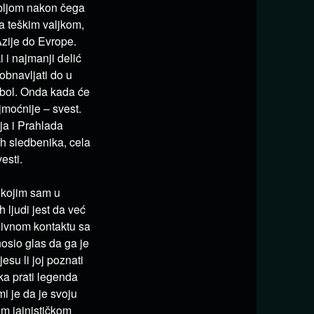
bljom nakon čega
na teškim valjkom,
Azije do Evrope.
 i najmanji delić
obnavljati do u
 bol. Onda kada će
jmoćnije – svest.
ja i Prahlada
ih sledbenika, cela
esti.
 kojim sam u
 ljudi jest da već
ivnom kontaktu sa
nosio glas da ga je
esu li joj poznati
a prati legenda
i je da je svoju
m jainističkom