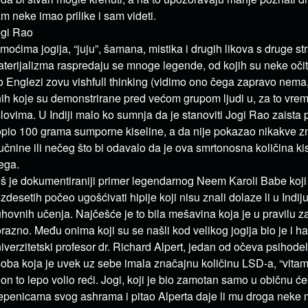
m neke imao prilike i sam videti.
gi Rao
moćima jogija, “juju”, šamana, mistika i drugih likova s druge 
terijalizma raspredaju se mnoge legende, od kojih su neke očit
o Englezi zovu vishfull thinking (vidimo ono čega zapravo nema, o
ih koje su demonstrirane pred većom grupom ljudi u, za to vrem
lovima. U Indiji malo ko sumnja da je stanoviti Jogi Rao zaista 
pio 100 grama sumporne kiseline, a da nije pokazao nikakve z
čnine ili nečeg što bi odavalo da je ova smrtonosna količina ki
ega.
š je dokumentiraniji primer legendarnog Neem Karoli Babe koji
zdesetih počeo ugošćivati hipije koji nisu znali dolaze li u Indiju 
hovnih učenja. Najčešće je to bila mešavina koja je u pravilu z
razno. Među onima koji su se našli kod velikog jogija bio je i h
iverzitetski profesor dr. Richard Alpert, jedan od očeva psihode
oba koja je uvek uz sebe imala značajnu količinu LSD-a, “vitam
 on to lepo volio reći. Jogi, koji je bio zamotan samo u običnu ć
epenicama svog ashrama i pitao Alperta daje li mu droga neke