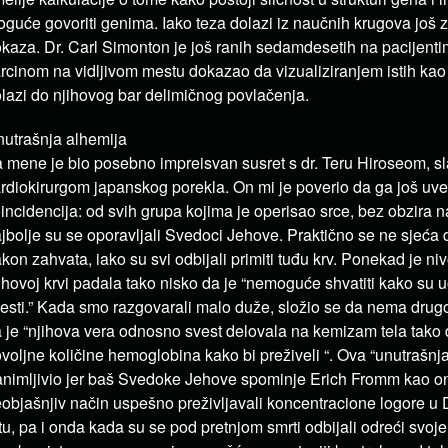
guće govoriti genima. Iako teza dolazi iz naučnih krugova još 
kaza. Dr. Carl Simonton je još ranih sedamdesetih na pacijentim
rcinom na vidljivom mestu dokazao da vizualiziranjem istih kao
lazi do njihovog bar delimičnog povlačenja.
utrašnja alhemija
 mene je bio posebno impreisvan susret s dr. Teru Hiroseom, s
rdiokirurgom japanskog porekla. On mi je poverio da ga još uv
incidencija: od svih grupa kojima je operisao srce, bez obzira 
jbolje su se oporavljali Svedoci Jehove. Praktično se ne sjeća 
kon zahvata, iako su svi odbijali primiti tuđu krv. Ponekad je n
ihovoj krvi padala tako nisko da je “nemoguće shvatiti kako su uo
esti.” Kada smo razgovarali malo duže, složio se da nema dru
 je “njihova vera odnosno svest delovala na kemizam tela tako d
voljne količine hemoglobina kako bi preživeli “. Ova “unutrašnja
nimljivio jer baš Svedoke Jehove spominje Erich Fromm kao on
objašnjiv način uspešno preživljavali koncentracione logore 
tu, pa i onda kada su se pod pretnjom smrti odbijali odreći svoj