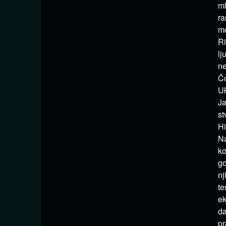
ml
ra
mo
Ri
lj
ne
Čo
Uk
Ja
st
H
Na
ko
go
nj
te
ek
da
pr