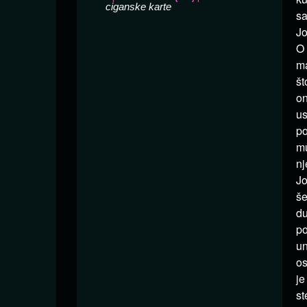
sa
Jo
O 
ma
št
on
us
po
mu
nj
Jo
še
du
po
un
os
je
st