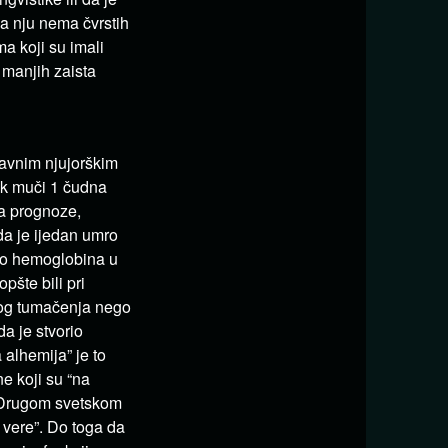
za nju nema čvrstih
a koji su imali
 manjih zaista
lavnim njujorškim
ek muči 1 čudna
na prognoze,
da je ijedan umro
ivo hemoglobina u
pšte bili pri
gog tumačenja nego
a je stvorio
 alhemija” je to
e koji su “na
u Drugom svetskom
e vere”. Do toga da