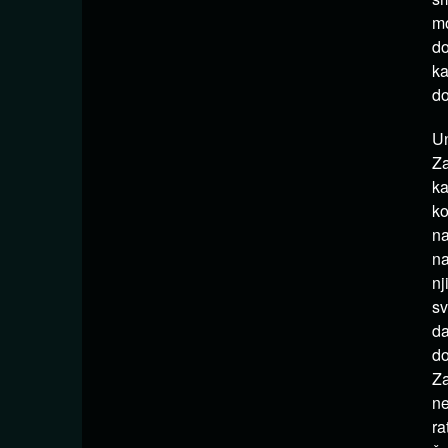
mo
do
ka
do
Un
Za
ka
ko
na
na
nj
sv
da
do
Za
ne
ra