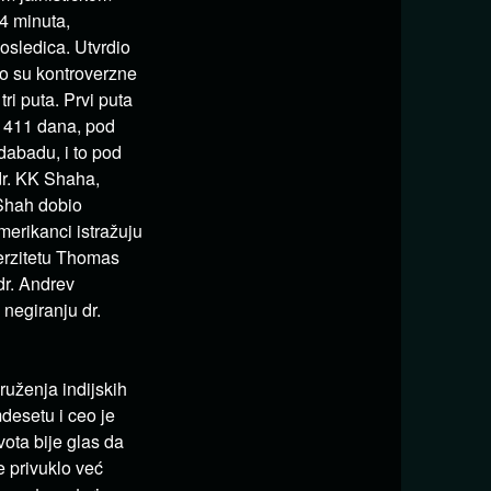
4 minuta,
osledica. Utvrdio
no su kontroverzne
i puta. Prvi puta
 411 dana, pod
abadu, i to pod
dr. KK Shaha,
 Shah dobio
erikanci istražuju
erzitetu Thomas
dr. Andrev
negiranju dr.
ruženja indijskih
desetu i ceo je
ota bije glas da
e privuklo već