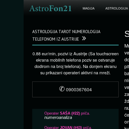
MAGIJA
ASTROLOGIJA
ASTROLOGIJA TAROT NUMEROLOGIJA
TELEFONOM IZ AUSTRIJE
Mn
ve
0.88 eur/min, pozivi iz Austrije (Sa touchscreen
do
ekrana mobilnih telefona poziv se ostvaruje
dodirom na broj telefona). Na donjem ekranu
pi
su prikazani operateri aktivni na mreži.
ba
ni
✆
ve
0900367604
za
žd
ra
će
on
ku