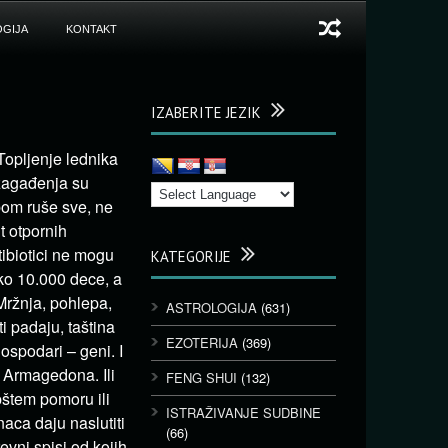
GIJA
KONTAKT
IZABERITE JEZIK
 Topljenje lednika
 zagađenja su
bom ruše sve, ne
t otpornih
tibiotici ne mogu
KATEGORIJE
ko 10.000 dece, a
Mržnja, pohlepa,
ASTROLOGIJA
(631)
ti padaju, taština
EZOTERIJA
(369)
ospodari – geni. I
i Armagedona. Ili
FENG SHUI
(132)
opštem pomoru ili
ISTRAŽIVANJE SUDBINE
naca daju naslutiti
(66)
evni spisi od kojih