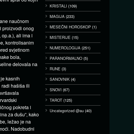
KRISTALI
(109)
MAGIJA
(233)
strane naučnom
MESEČNI HOROSKOP
(1)
i proizvodi onog
p.a.), ali ima i
MISTERIJE
(15)
e, kontrolisanim
NUMEROLOGIJA
(251)
pred svjetinom
nake bola,
PARANORMALNO
(5)
seline delovala na
RUNE
(3)
 je kasnih
SANOVNIK
(4)
radi hašiša ili
SNOVI
(67)
avršavala
arvardski
TAROT
(125)
ličnog pokreta i
Uncategorized @au
(40)
ina za dušu”, kako
ebe, ležao je na
 moći. Nadobudni