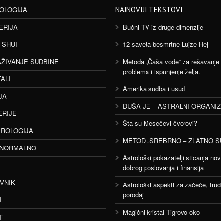
OLOGIJA
NAJNOVIJI TEKSTOVI
ERIJA
Bučni TV iz druge dimenzije
 SHUI
12 saveta besmrtne Lujze Hej
AŽIVANJE SUDBINE
Metoda „Čaša vode“ za rešavanje
problema i ispunjenje želja.
TALI
Amerika sudba i usud
JA
DUŠA JE – ASTRALNI ORGANI
ERIJE
Šta su Mesečevi čvorovi?
ROLOGIJA
METOD „SREBRNO – ZLATNO S
ANORMALNO
Astrološki pokazatelji sticanja nov
dobrog poslovanja i finansija
VNIK
Astrološki aspekti za začeće, trud
porođaj
I
Magični kristal Tigrovo oko
T