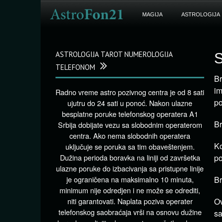
MAGIJA
ASTROLOGIJA
ASTROLOGIJA TAROT NUMEROLOGIJA
S
TELEFONOM
Br
im
Radno vreme astro pozivnog centra je od 8 sati
po
ujutru do 24 sati u ponoć. Nakon ulazne
besplatne poruke telefonskog operatera A1
Br
Srbija dobijate vezu sa slobodnim operaterom
centra. Ako nema slobodnih operatera
K
uključuje se poruka sa tim obaveštenjem.
Dužina perioda boravka na liniji od završetka
po
ulazne poruke do izbacivanja sa pristupne linije
je ograničena na maksimalno 10 minuta,
Br
minimum nije odredjen i ne može se odrediti,
niti garantovati. Naplata poziva operater
Ov
telefonskog saobraćaja vrši na osnovu dužine
sa