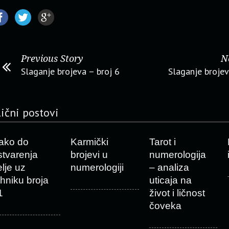
Previous Story
N
Slaganje brojeva – broj 6
Slaganje brojev
lični postovi
ako do
Karmički
Tarot i
stvarenja
brojevi u
numerologija
elje uz
numerologiji
– analiza
ehniku broja
uticaja na
1
život i ličnost
čoveka