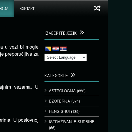
GIJA
KONTAKT
IZABERITE JEZIK
va u vezi bi mogle
je preporučljiva za
KATEGORIJE
rajnim vezama. U
ASTROLOGIJA
(658)
EZOTERIJA
(374)
FENG SHUI
(135)
erima. U poslovnoj
ISTRAŽIVANJE SUDBINE
(66)