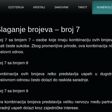
EZOTERIJA
KRISTALI
SANOVNIK
TAROT
NUMEROLO
laganje brojeva – broj 7
oj 7 sa brojem 7 – osobe koje imaju kombinaciju ovih broje
ati česte sukobe. Zbog promenljive prirode, ova kombinacija ni
slovni odnos.
oj 7 sa brojem 8
ombinacija ovih brojeva retko predstavlja uspeh u dugot
slovnom odnosu često dolazi do raskida saradnje.
oj 7 sa brojem 9
a kombinacija brojeva predstavlja veliku nervozu među partn
radnji uspeh dolazi kroz zajedničke interese.