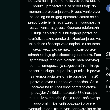
boravka na liniji od momenta završetka ulazne
poruke i prebacivanja na servis i traje do
momenta prekidanja veze. Prebacivanje veze
sa jednog na drugog operatera centra se ne
preporučuje jer je tada izgledna mogućnost ne
ostvarivanja razgovora. Operater telefonskih
usluga naplaćuje dužinu trajanja poziva od
završetka ulazne poruke do izbacivanja poziva,
tako da se i čekanje veze naplaćuje i ne treba
čekati vezu ako se nakon ulazne poruke
S
odmah ne čuje glas slobodnog operatera. Radi
sprečavanja tehničke blokade rada pozivnog
centra i omogucvanja razgovora širem krugu
K
korisnika usluga ukupan broj primljenih poziva
o
sa jednog broja telefona je ograničen na 20
ž
poziva dnevno i 100 poziva mesečno. Cena
t
boravka na liniji pozivnog centra telefonski
provajder A1Srbija naplaćuje 36 dinara po
2
minutu. Iz svrhe poboljšanja rada i poštovanja
ugovornih i licencnih obaveza i provere
eventualnih administrativnih prigovora korisnika