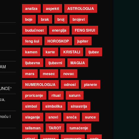
analiza
aspekti
ASTROLOGIJA
boje
brak
broj
brojevi
budućnost
energija
FENG SHUI
feng šui
HOROSKOP
jupiter
kamen
karte
KRISTALI
ljubav
ljubavna
ljubavni
MAGIJA
ZAM
mars
mesec
novac
NUMEROLOGIJA
odnosi
planete
UNCE“
proricanje
ritual
saturn
ca,
simbol
simbolika
sinastrija
noću i
slaganje
snovi
sreća
sunce
talisman
TAROT
tumačenje
uticaj
venera
verovanja
voda