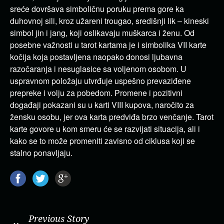
sreće dovršava simboličnu poruku prema gore ka
duhovnoj sili, kroz užareni trougao, središnji lik – kineski
simbol jin i jang, koji oslikavaju muškarca i ženu. Od
posebne važnosti u tarot kartama je i simbolika VII karte
kočija koja postavljena naopako donosi ljubavna
razočaranja i nesuglasice sa voljenom osobom. U
uspravnom položaju utvrđuje uspešno prevaziđene
prepreke i volju za pobedom. Promene i pozitivni
događaji pokazani su u karti VIII kupova, naročito za
žensku osobu, jer ova karta predviđa brzo venčanje. Tarot
karte govore u kom smeru će se razvijati situacija, ali i
kako se to može promeniti zavisno od ciklusa koji se
stalno ponavljaju.
Previous Story