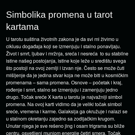
Simbolika promena u tarot
kartama
U tarotu suština životnih zakona je da svi mi živimo u
ciklusu događaja koji se izmenjuju i stalno ponavljaju.
Život i smrt, ljubav i mržnja, sreća i nesreća to su stabilne
istine našeg postojanja, istine koje leže u središtu svega
što postoji na ovoj zemlji i izvan nje. Često se može čuti
mišljenje da je jedina stvar koja ne može biti u kosmičkim
promenama – sama promena. Osnove – početak i kraj,
rođenje i smrt, stalno se izmenjuju i zamenjuju jedno
drugo. Točak sreće X karta u tarotu je najvažniji simbol
promena. Na ovoj karti vidimo da je veliki točak simbol
sreće, vremena i karme. Galaksija ga okružuje i nalazi se
u stalnom okretanju zajedno sa zodijačkim krugom.
Unutar njega je sve rešeno jing i osam trigrama su bliže
centru, osvetljeni munjom energije četiri smera. Točak