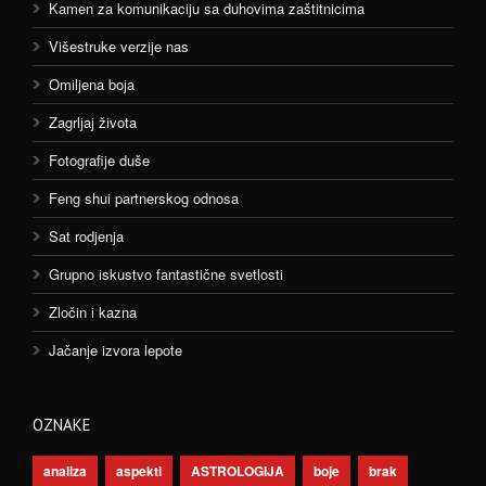
Kamen za komunikaciju sa duhovima zaštitnicima
Višestruke verzije nas
Omiljena boja
Zagrljaj života
Fotografije duše
Feng shui partnerskog odnosa
Sat rodjenja
Grupno iskustvo fantastične svetlosti
Zločin i kazna
Jačanje izvora lepote
OZNAKE
analiza
aspekti
ASTROLOGIJA
boje
brak