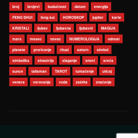
broj
brojevi
budućnost
datum
energija
FENG SHUI
feng šui
HOROSKOP
jupiter
karte
KRISTALI
ljubav
ljubavna
ljubavni
MAGIJA
mars
mesec
novac
NUMEROLOGIJA
odnosi
planete
proricanje
ritual
saturn
simbol
simbolika
sinastrija
slaganje
snovi
sreća
sunce
talisman
TAROT
tumačenje
uticaj
venera
verovanja
voda
zaštita
značenje