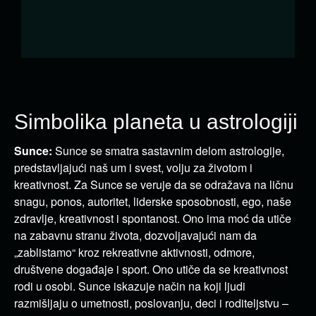
Simbolika planeta u astrologiji
Sunce:
Sunce se smatra sastavnim delom astrologije,
predstavljajući naš um i svest, volju za životom i
kreativnost. Za Sunce se veruje da se odražava na ličnu
snagu, ponos, autoritet, liderske sposobnosti, ego, naše
zdravlje, kreativnost i spontanost. Ono ima moć da utiče
na zabavnu stranu života, dozvoljavajući nam da
„zablistamo“ kroz rekreativne aktivnosti, odmore,
društvene događaje i sport. Ono utiče da se kreativnost
rodi u osobi. Sunce iskazuje način na koji ljudi
razmišljaju o umetnosti, poslovanju, deci i roditeljstvu –