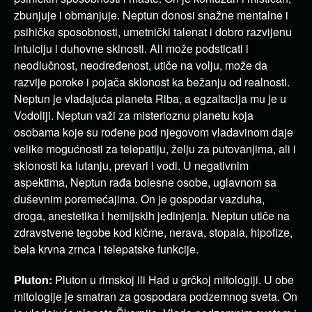
zbunjuje i obmanjuje. Neptun donosi snažne mentalne i
psihičke sposobnosti, umetnički talenat i dobro razvijenu
intuiciju i duhovne sklnosti. Ali može podsticati i
neodlučnost, neodređenost, utiče na volju, može da
razvije poroke i pojača sklonost ka bežanju od realnosti.
Neptun je vladajuća planeta Riba, a egzaltacija mu je u
Vodoliji. Neptun važi za misterioznu planetu koja
osobama koje su rođene pod njegovom vladavinom daje
velike mogućnosti za telepatiju, želju za putovanjima, ali i
sklonosti ka lutanju, prevari i vodi. U negativnim
aspektima, Neptun rađa bolesne osobe, uglavnom sa
duševnim poremećajima. On je gospodar vazduha,
droga, anestetika i hemijskih jedinjenja. Neptun utiče na
zdravstvene tegobe kod kičme, nerava, stopala, hipofize,
bela krvna zrnca i telepatske funkcije.
Pluton:
Pluton u rimskoj ili Had u grčkoj mitologiji. U obe
mitologije je smatran za gospodara podzemnog sveta. On