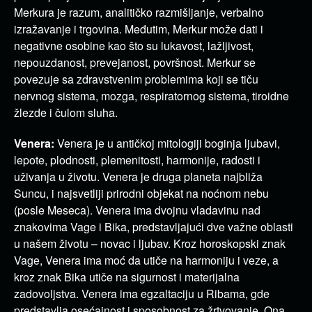
Merkura je razum, analitičko razmišljanje, verbalno
izražavanje i trgovina. Međutim, Merkur može dati i
negativne osobine kao što su lukavost, lažljivost,
nepouzdanost, prevejanost, površnost. Merkur se
povezuje sa zdravstvenim problemima koji se tiču
nervnog sistema, mozga, respiratornog sistema, tiroidne
žlezde i čulom sluha.
Venera:
Venera je u antičkoj mitologiji boginja ljubavi,
lepote, plodnosti, plemenitosti, harmonije, radosti i
uživanja u životu. Venera je druga planeta najbliža
Suncu, i najsvetliji prirodni objekat na noćnom nebu
(posle Meseca). Venera ima dvojnu vladavinu nad
znakovima Vage i Bika, predstavljajući dve važne oblasti
u našem životu – novac i ljubav. Kroz horoskopski znak
Vage, Venera ima moć da utiče na harmoniju i veze, a
kroz znak Bika utiče na sigurnost i materijalna
zadovoljstva. Venera ima egzaltaciju u Ribama, gde
predstavlja osećajnost i sposobnost za žrtvovanje. Ona