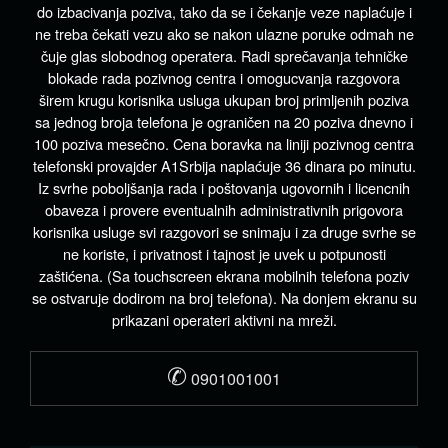
do izbacivanja poziva, tako da se i čekanje veze naplaćuje i
ne treba čekati vezu ako se nakon ulazne poruke odmah ne
čuje glas slobodnog operatera. Radi sprečavanja tehničke
blokade rada pozivnog centra i omogucvanja razgovora
širem krugu korisnika usluga ukupan broj primljenih poziva
sa jednog broja telefona je ograničen na 20 poziva dnevno i
100 poziva mesečno. Cena boravka na liniji pozivnog centra
telefonski provajder A1Srbija naplaćuje 36 dinara po minutu.
Iz svrhe poboljšanja rada i poštovanja ugovornih i licencnih
obaveza i provere eventualnih administrativnih prigovora
korisnika usluge svi razgovori se snimaju i za druge svrhe se
ne koriste, i privatnost i tajnost je uvek u potpunosti
zaštićena. (Sa touchscreen ekrana mobilnih telefona poziv
se ostvaruje dodirom na broj telefona). Na donjem ekranu su
prikazani operateri aktivni na mreži.
✆
0901001001