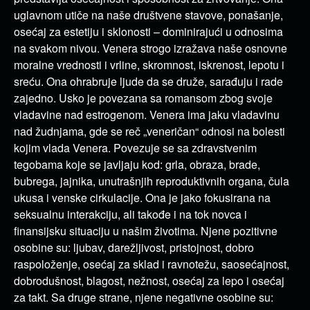
uglavnom utiče na naše društvene stavove, ponašanje,
osećaj za estetiju i sklonosti – dominirajući u odnosima
na svakom nivou. Venera strogo izražava naše osnovne
moralne vrednosti i vrline, skromnost, iskrenost, lepotu i
sreću. Ona ohrabruje ljude da se druže, sarađuju i rade
zajedno. Usko je povezana sa romansom zbog svoje
vladavine nad estrogenom. Venera ima jaku vladavinu
nad žudnjama, gde se reč „veneričan“ odnosi na bolesti
kojim vlada Venera. Povezuje se sa zdravstvenim
tegobama koje se javljaju kod: grla, obraza, brade,
bubrega, jajnika, unutrašnjih reproduktivnih organa, čula
ukusa i venske cirkulacije. Ona je jako fokusirana na
seksualnu interakciju, ali takođe i na tok novca i
finansijsku situaciju u našim životima. Njene pozitivne
osobine su: ljubav, darežljivost, pristojnost, dobro
raspoloženje, osećaj za sklad i ravnotežu, saosećajnost,
dobrodušnost, blagost, nežnost, osećaj za lepo i osećaj
za takt. Sa druge strane, njene negativne osobine su: