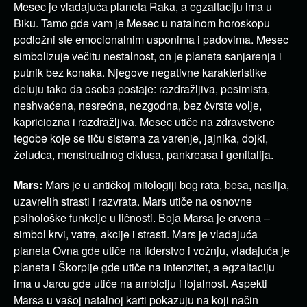
Mesec je vladajuća planeta Raka, a egzaltaciju ima u
Biku. Tamo gde vam je Mesec u natalnom horoskopu
podložni ste emocionalnim usponima i padovima. Mesec
simbolizuje večitu nestalnost, on je planeta sanjarenja i
putnik bez konaka. Njegove negativne karakteristike
deluju tako da osoba postaje: razdražljiva, pesimista,
neshvaćena, nesrećna, nezgodna, bez čvrste volje,
kapriciozna i razdražljiva. Mesec utiče na zdravstvene
tegobe koje se tiču sistema za varenje, jajnika, dojki,
želudca, menstrualnog ciklusa, pankreasa i genitalija.
Mars:
Mars je u antičkoj mitologiji bog rata, besa, nasilja,
uzavrelih strasti i razvrata. Mars utiče na osnovne
psihološke funkcije u ličnosti. Boja Marsa je crvena –
simbol krvi, vatre, akcije i strasti. Mars je vladajuća
planeta Ovna gde utiče na liderstvo i vožnju, vladajuća je
planeta i Škorpije gde utiče na intenzitet, a egzaltaciju
ima u Jarcu gde utiče na ambiciju i lojalnost. Aspekti
Marsa u vašoj natalnoj karti pokazuju na koji način