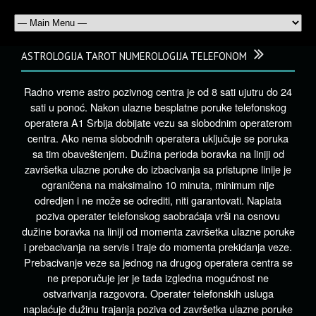
ASTROLOGIJA TAROT NUMEROLOGIJA TELEFONOM
Radno vreme astro pozivnog centra je od 8 sati ujutru do 24
sati u ponoć. Nakon ulazne besplatne poruke telefonskog
operatera A1 Srbija dobijate vezu sa slobodnim operaterom
centra. Ako nema slobodnih operatera uključuje se poruka
sa tim obaveštenjem. Dužina perioda boravka na liniji od
završetka ulazne poruke do izbacivanja sa pristupne linije je
ograničena na maksimalno 10 minuta, minimum nije
odredjen i ne može se odrediti, niti garantovati. Naplata
poziva operater telefonskog saobraćaja vrši na osnovu
dužine boravka na liniji od momenta završetka ulazne poruke
i prebacivanja na servis i traje do momenta prekidanja veze.
Prebacivanje veze sa jednog na drugog operatera centra se
ne preporučuje jer je tada izgledna mogućnost ne
ostvarivanja razgovora. Operater telefonskih usluga
naplaćuje dužinu trajanja poziva od završetka ulazne poruke