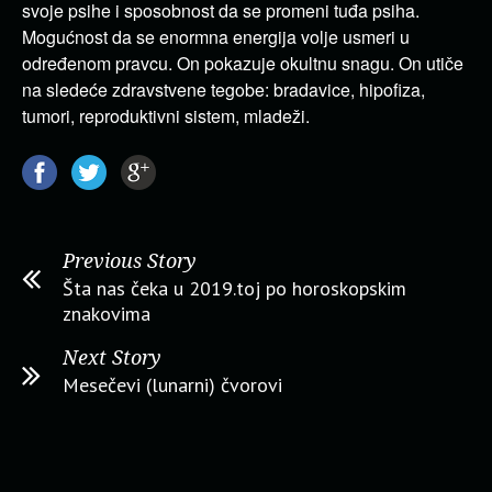
svoje psihe i sposobnost da se promeni tuđa psiha.
Mogućnost da se enormna energija volje usmeri u
određenom pravcu. On pokazuje okultnu snagu. On utiče
na sledeće zdravstvene tegobe: bradavice, hipofiza,
tumori, reproduktivni sistem, mladeži.
Previous Story
Šta nas čeka u 2019.toj po horoskopskim
znakovima
Next Story
Mesečevi (lunarni) čvorovi