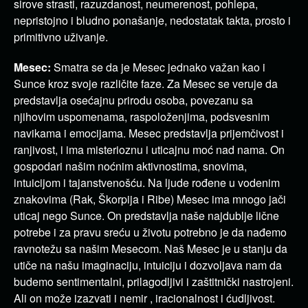
sirove strasti, razuzdanost, neumerenost, pohlepa,
nepristojno i bludno ponašanje, nedostatak takta, prosto i
primitivno uživanje.
Mesec:
Smatra se da je Mesec jednako važan kao i
Sunce kroz svoje različite faze. Za Mesec se veruje da
predstavlja osećajnu prirodu osoba, povezanu sa
njihovim uspomenama, raspoloženjima, podsvesnim
navikama i emocijama. Mesec predstavlja prijemčivost i
ranjivost, i ima misterioznu i uticajnu moć nad nama. On
gospodari našim noćnim aktivnostima, snovima,
intuicijom i tajanstvenošću. Na ljude rođene u vodenim
znakovima (Rak, Škorpija i Ribe) Mesec ima mnogo jači
uticaj nego Sunce. On predstavlja naše najdublje lične
potrebe i za pravu sreću u životu potrebno je da nađemo
ravnotežu sa našim Mesecom. Naš Mesec je u stanju da
utiče na našu imaginaciju, intuiciju i dozvoljava nam da
budemo sentimentalni, prilagodljivi i zaštitnički nastrojeni.
Ali on može izazvati i nemir , iracionalnost i ćudljivost.