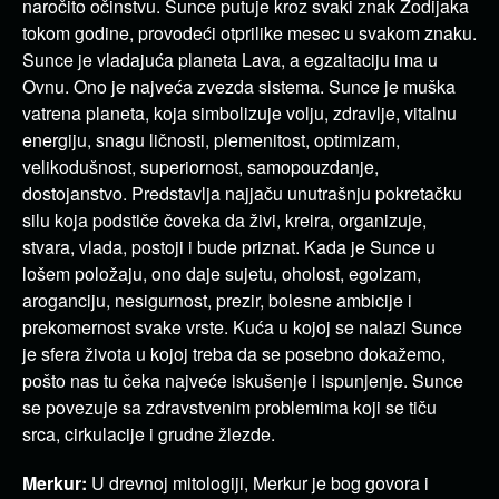
naročito očinstvu. Sunce putuje kroz svaki znak Zodijaka
tokom godine, provodeći otprilike mesec u svakom znaku.
Sunce je vladajuća planeta Lava, a egzaltaciju ima u
Ovnu. Ono je najveća zvezda sistema. Sunce je muška
vatrena planeta, koja simbolizuje volju, zdravlje, vitalnu
energiju, snagu ličnosti, plemenitost, optimizam,
velikodušnost, superiornost, samopouzdanje,
dostojanstvo. Predstavlja najjaču unutrašnju pokretačku
silu koja podstiče čoveka da živi, kreira, organizuje,
stvara, vlada, postoji i bude priznat. Kada je Sunce u
lošem položaju, ono daje sujetu, oholost, egoizam,
aroganciju, nesigurnost, prezir, bolesne ambicije i
prekomernost svake vrste. Kuća u kojoj se nalazi Sunce
je sfera života u kojoj treba da se posebno dokažemo,
pošto nas tu čeka najveće iskušenje i ispunjenje. Sunce
se povezuje sa zdravstvenim problemima koji se tiču
srca, cirkulacije i grudne žlezde.
Merkur:
U drevnoj mitologiji, Merkur je bog govora i