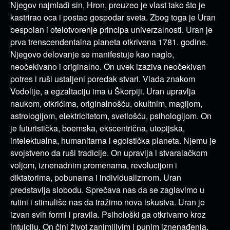
Njegov najmlađi sin, Hron, preuzeo je vlast tako što je
kastrirao oca i postao gospodar sveta. Zbog toga je Uran
bespolan i otelotvorenje principa univerzalnosti. Uran je
prva trenscendentalna planeta otkrivena 1781. godine.
Njegovo delovanje se manifestuje kao naglo,
neočekivano i originalno. On uvek izaziva neočekivan
potres i ruši ustaljeni poredak stvari. Vlada znakom
Vodolije, a egzaltaciju ima u Škorpiji. Uran upravlja
naukom, otkrićima, originalnošću, okultnim, magijom,
astrologijom, elektricitetom, svetlošću, psihologijom. On
je futuristička, boemska, ekscentrična, utopijska,
intelektualna, humanitarna i egoistička planeta. Njemu je
svojstveno da ruši tradicije. On upravlja i stvaralačkom
voljom, iznenadnim promenama, revolucijom i
diktatorima, pobunama i individualizmom. Uran
predstavlja slobodu. Sprečava nas da se zaglavimo u
rutini i stimuliše nas da tražimo nova iskustva. Uran je
izvan svih formi i pravila. Psihološki ga otkrivamo kroz
intuiciju. On čini život zanimljivim i punim iznenađenja.