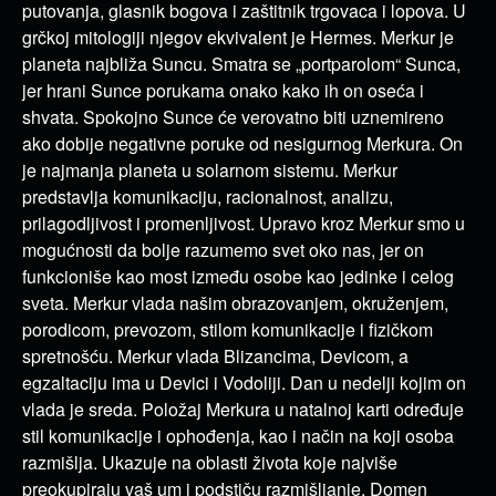
putovanja, glasnik bogova i zaštitnik trgovaca i lopova. U
grčkoj mitologiji njegov ekvivalent je Hermes. Merkur je
planeta najbliža Suncu. Smatra se „portparolom“ Sunca,
jer hrani Sunce porukama onako kako ih on oseća i
shvata. Spokojno Sunce će verovatno biti uznemireno
ako dobije negativne poruke od nesigurnog Merkura. On
je najmanja planeta u solarnom sistemu. Merkur
predstavlja komunikaciju, racionalnost, analizu,
prilagodljivost i promenljivost. Upravo kroz Merkur smo u
mogućnosti da bolje razumemo svet oko nas, jer on
funkcioniše kao most između osobe kao jedinke i celog
sveta. Merkur vlada našim obrazovanjem, okruženjem,
porodicom, prevozom, stilom komunikacije i fizičkom
spretnošću. Merkur vlada Blizancima, Devicom, a
egzaltaciju ima u Devici i Vodoliji. Dan u nedelji kojim on
vlada je sreda. Položaj Merkura u natalnoj karti određuje
stil komunikacije i ophođenja, kao i način na koji osoba
razmišlja. Ukazuje na oblasti života koje najviše
preokupiraju vaš um i podstiču razmišljanje. Domen