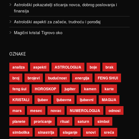
Astrološki pokazatelji sticanja novca, dobrog poslovanja i
finansija
Astrološki aspekti za začeće, trudnoću i porođaj
Magični kristal Tigrovo oko
OZNAKE
analiza
aspekti
ASTROLOGIJA
boje
brak
broj
brojevi
budućnost
energija
FENG SHUI
feng šui
HOROSKOP
jupiter
kamen
karte
KRISTALI
ljubav
ljubavna
ljubavni
MAGIJA
mars
mesec
novac
NUMEROLOGIJA
odnosi
planete
proricanje
ritual
saturn
simbol
simbolika
sinastrija
slaganje
snovi
sreća