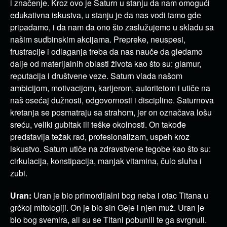
i značenje. Kroz ovo je Saturn u stanju da nam omogući
edukativna iskustva, u stanju je da nas vodi tamo gde
pripadamo, i da nam da ono što zaslužujemo u skladu sa
našim sudbinskim akcijama. Prepreke, neuspesi,
frustracije i odlaganja treba da nas nauče da gledamo
dalje od materijalnih oblasti života kao što su: glamur,
reputacija i društvene veze. Saturn vlada našom
ambicijom, motivacijom, karijerom, autoritetom i utiče na
naš osećaj dužnosti, odgovornosti i discipline. Saturnova
kretanja se posmatraju sa strahom, jer on označava lošu
sreću, veliki gubitak ili teške okolnosti. On takođe
predstavlja težak rad, profesionalizam, uspeh kroz
iskustvo. Saturn utiče na zdravstvene tegobe kao što su:
cirkulacija, konstipacija, manjak vitamina, čulo sluha i
zubi.
Uran:
Uran je bio primordijalni bog neba i otac Titana u
grčkoj mitologiji. On je bio sin Geje i njen muž. Uran je
bio bog svemira, ali su se Titani pobunili te ga svrgnuli.