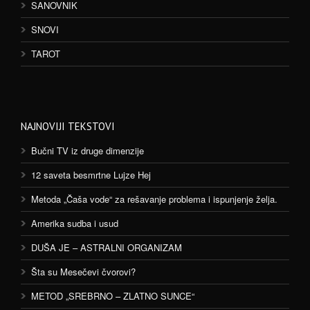
SANOVNIK
SNOVI
TAROT
NAJNOVIJI TEKSTOVI
Bučni TV iz druge dimenzije
12 saveta besmrtne Lujze Hej
Metoda „Čaša vode“ za rešavanje problema i ispunjenje želja.
Amerika sudba i usud
DUŠA JE – ASTRALNI ORGANIZAM
Šta su Mesečevi čvorovi?
METOD „SREBRNO – ZLATNO SUNCE“