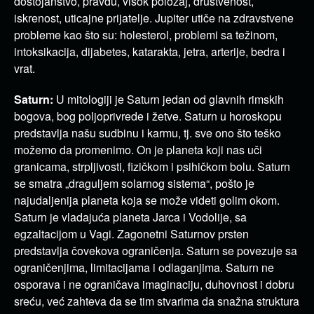
dostojanstvo, pravdu, visok položaj, društvenost,
iskrenost, uticajne prijatelje. Jupiter utiče na zdravstvene
probleme kao što su: holesterol, problemi sa težinom,
intoksikacija, dijabetes, katarakta, jetra, arterije, bedra i
vrat.
Saturn:
U mitologiji je Saturn jedan od glavnih rimskih
bogova, bog poljoprivrede i žetve. Saturn u horoskopu
predstavlja našu sudbinu i karmu, tj. sve ono što teško
možemo da promenimo. On je planeta koji nas uči
granicama, strpljivosti, fizičkom i psihičkom bolu. Saturn
se smatra „draguljem solarnog sistema“, pošto je
najudaljenija planeta koja se može videti golim okom.
Saturn je vladajuća planeta Jarca i Vodolije, sa
egzaltacijom u Vagi. Zagonetni Saturnov prsten
predstavlja čovekova ograničenja. Saturn se povezuje sa
ograničenjima, limitacijama i odlaganjima. Saturn ne
osporava i ne ograničava imaginaciju, duhovnost i dobru
sreću, već zahteva da se tim stvarima da snažna struktura