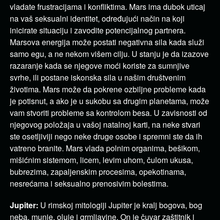
vladate frustracijama i konfliktima. Mars ima dubok uticaj
na vaš seksualni identitet, određujući način na koji
inicirate situaciju i zavodite potencijalnog partnera.
Marsova energija može postati negativna sila kada služi
samo egu, a ne nekom višem cilju. U stanju je da izazove
razaranje kada se njegove moći koriste za sumnjive
svrhe, ili postane iskonska sila u našim društvenim
životima. Mars može da pokrene ozbiljne probleme kada
je potisnut, a ako je u sukobu sa drugim planetama, može
vam stvoriti probleme sa kontrolom besa. U zavisnosti od
njegovog položaja u vašoj natalnoj karti, na neke stvari
ste osetljiviji nego neke druge osobe i spremni ste da ih
vatreno branite. Mars vlada polnim organima, bešikom,
mišićnim sistemom, licem, levim uhom, čulom ukusa,
bubrezima, zapaljenskim procesima, opekotinama,
nesrećama i seksualno prenosivim bolestima.
Jupiter:
U rimskoj mitologiji Jupiter je kralj bogova, bog
neba, munje, oluje i grmljavine. On je čuvar zaštitnik i