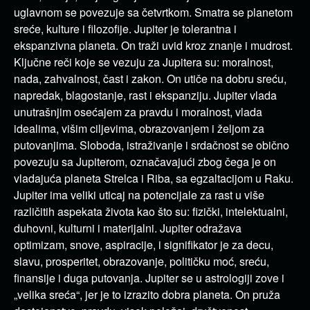
uglavnom se povezuje sa četvrtkom. Smatra se planetom
sreće, kulture i filozofije. Jupiter je tolerantna i
ekspanzivna planeta. On traži uvid kroz znanje i mudrost.
Ključne reči koje se vezuju za Jupitera su: moralnost,
nada, zahvalnost, čast i zakon. On utiče na dobru sreću,
napredak, blagostanje, rast i ekspanziju. Jupiter vlada
unutrašnjim osećajem za pravdu i moralnost, vlada
idealima, višim ciljevima, obrazovanjem i željom za
putovanjima. Sloboda, istraživanje i srdačnost se obično
povezuju sa Jupiterom, označavajući zbog čega je on
vladajuća planeta Strelca i Riba, sa egzaltacijom u Raku.
Jupiter ima veliki uticaj na potencijale za rast u više
različitih aspekata života kao što su: fizički, intelektualni,
duhovni, kulturni i materijalni. Jupiter odražava
optimizam, snove, aspiracije, i signifikator je za decu,
slavu, prosperitet, obrazovanje, političku moć, sreću,
finansije i duga putovanja. Jupiter se u astrologiji zove i
„velika sreća“, jer je to izrazito dobra planeta. On pruža