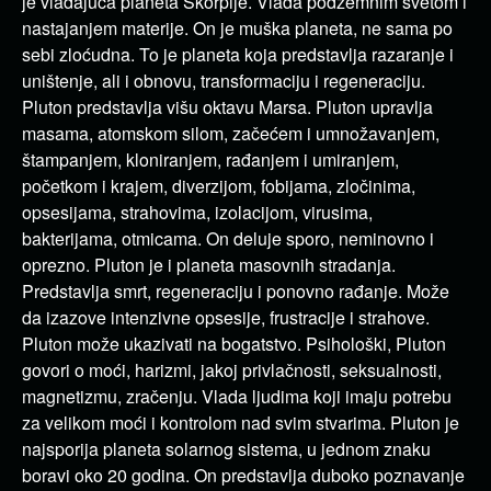
je vladajuća planeta Škorpije. Vlada podzemnim svetom i
nastajanjem materije. On je muška planeta, ne sama po
sebi zloćudna. To je planeta koja predstavlja razaranje i
uništenje, ali i obnovu, transformaciju i regeneraciju.
Pluton predstavlja višu oktavu Marsa. Pluton upravlja
masama, atomskom silom, začećem i umnožavanjem,
štampanjem, kloniranjem, rađanjem i umiranjem,
početkom i krajem, diverzijom, fobijama, zločinima,
opsesijama, strahovima, izolacijom, virusima,
bakterijama, otmicama. On deluje sporo, neminovno i
oprezno. Pluton je i planeta masovnih stradanja.
Predstavlja smrt, regeneraciju i ponovno rađanje. Može
da izazove intenzivne opsesije, frustracije i strahove.
Pluton može ukazivati na bogatstvo. Psihološki, Pluton
govori o moći, harizmi, jakoj privlačnosti, seksualnosti,
magnetizmu, zračenju. Vlada ljudima koji imaju potrebu
za velikom moći i kontrolom nad svim stvarima. Pluton je
najsporija planeta solarnog sistema, u jednom znaku
boravi oko 20 godina. On predstavlja duboko poznavanje