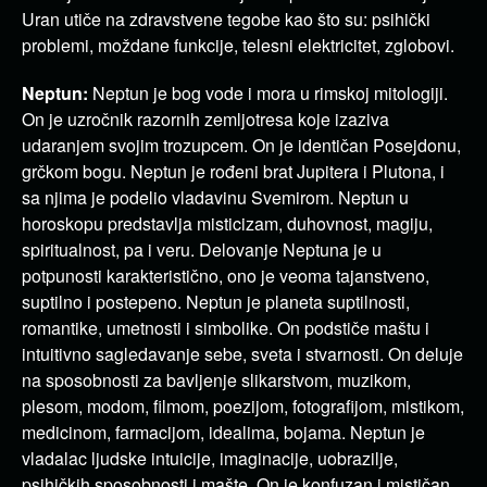
Uran utiče na zdravstvene tegobe kao što su: psihički
problemi, moždane funkcije, telesni elektricitet, zglobovi.
Neptun:
Neptun je bog vode i mora u rimskoj mitologiji.
On je uzročnik razornih zemljotresa koje izaziva
udaranjem svojim trozupcem. On je identičan Posejdonu,
grčkom bogu. Neptun je rođeni brat Jupitera i Plutona, i
sa njima je podelio vladavinu Svemirom. Neptun u
horoskopu predstavlja misticizam, duhovnost, magiju,
spiritualnost, pa i veru. Delovanje Neptuna je u
potpunosti karakteristično, ono je veoma tajanstveno,
suptilno i postepeno. Neptun je planeta suptilnosti,
romantike, umetnosti i simbolike. On podstiče maštu i
intuitivno sagledavanje sebe, sveta i stvarnosti. On deluje
na sposobnosti za bavljenje slikarstvom, muzikom,
plesom, modom, filmom, poezijom, fotografijom, mistikom,
medicinom, farmacijom, idealima, bojama. Neptun je
vladalac ljudske intuicije, imaginacije, uobrazilje,
psihičkih sposobnosti i mašte. On je konfuzan i mističan,