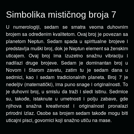
Simbolika mističnog broja 7
U numerologiji, sedam se smatra veoma duhovnim
brojem sa određenim kvalitetom. Ovaj broj je povezan sa
planetom Neptun. Sedam spada u spiritualne brojeve i
predstavlja muški broj, dok je Neptun element sa ženskim
uticajem. Ovaj broj ima izuzetno snažnu vibraciju i
nadilazi druge brojeve. Sedam je dominantan broj u
Novom i Starom zavetu, zatim tu je sedam dana u
sedmici, kao i sedam tradicionalnih planeta. Broj 7 je
nedeljiv (matematički), ima puno snage i originalnosti. To
je duhovni broj, u smislu da traži i sledi istinu. Sedmice
su, takođe, istaknute u umetnosti i polju zabave, gde
njihova snažna kreativnost i originalnost pronalazi
prirodni izlaz. Osobe sa brojem sedam takođe mogu biti
uticajni pisci, govornici koji snažno utiču na mase.