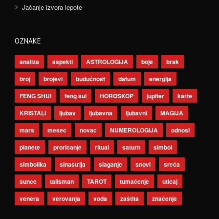
Jačanje izvora lepote
OZNAKE
analiza
aspekti
ASTROLOGIJA
boje
brak
broj
brojevi
budućnost
datum
energija
FENG SHUI
feng šui
HOROSKOP
jupiter
karte
KRISTALI
ljubav
ljubavna
ljubavni
MAGIJA
mars
mesec
novac
NUMEROLOGIJA
odnosi
planete
proricanje
ritual
saturn
simbol
simbolika
sinastrija
slaganje
snovi
sreća
sunce
talisman
TAROT
tumačenje
uticaj
venera
verovanja
voda
zaštita
značenje