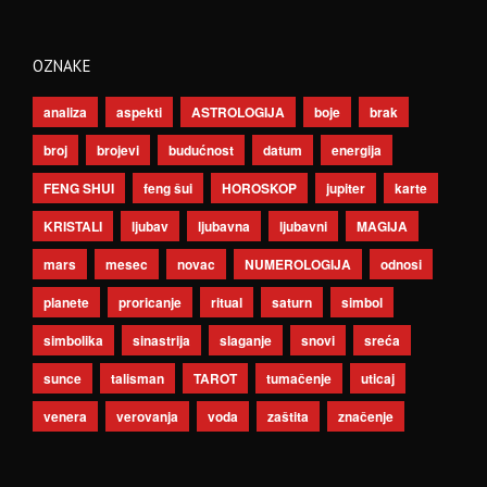
OZNAKE
analiza
aspekti
ASTROLOGIJA
boje
brak
broj
brojevi
budućnost
datum
energija
FENG SHUI
feng šui
HOROSKOP
jupiter
karte
KRISTALI
ljubav
ljubavna
ljubavni
MAGIJA
mars
mesec
novac
NUMEROLOGIJA
odnosi
planete
proricanje
ritual
saturn
simbol
simbolika
sinastrija
slaganje
snovi
sreća
sunce
talisman
TAROT
tumačenje
uticaj
venera
verovanja
voda
zaštita
značenje