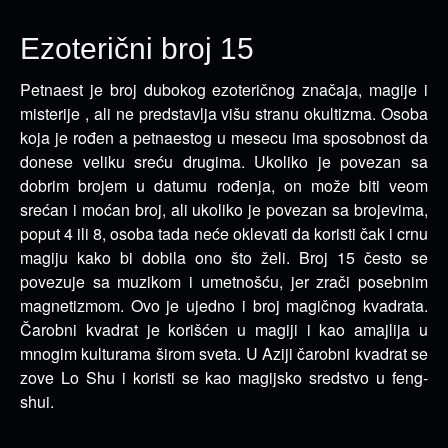
Ezoterični broj 15
Petnaest je broj dubokog ezoteričnog značaja, magije i
misterije , ali ne predstavlja višu stranu okultizma.
Osoba
koja je rođen a petnaestog u mesecu ima sposobnost da
donese veliku sreću drugima. Ukoliko je povezan sa
dobrim brojem u datumu rođenja, on može biti veom
srećan i moćan broj, ali ukoliko je povezan sa brojevima,
poput 4 ili 8, osoba tada neće oklevati da koristi čak i crnu
magiju kako bi dobila ono što želi. Broj 15 često se
povezuje sa muzikom i umetnošću, jer zrači posebnim
magnetizmom. Ovo je ujedno i broj magičnog kvadrata.
Čarobni kvadrat je korišćen u magiji i kao amajlija u
mnogim kulturama širom sveta. U Aziji čarobni kvadrat se
zove Lo Shu i koristi se kao magijsko sredstvo u feng-
shui.