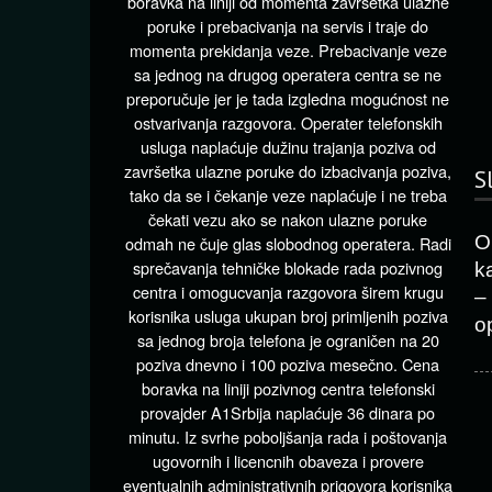
boravka na liniji od momenta završetka ulazne
poruke i prebacivanja na servis i traje do
momenta prekidanja veze. Prebacivanje veze
sa jednog na drugog operatera centra se ne
preporučuje jer je tada izgledna mogućnost ne
ostvarivanja razgovora. Operater telefonskih
usluga naplaćuje dužinu trajanja poziva od
završetka ulazne poruke do izbacivanja poziva,
S
tako da se i čekanje veze naplaćuje i ne treba
čekati vezu ako se nakon ulazne poruke
O
odmah ne čuje glas slobodnog operatera. Radi
sprečavanja tehničke blokade rada pozivnog
k
centra i omogucvanja razgovora širem krugu
–
korisnika usluga ukupan broj primljenih poziva
o
sa jednog broja telefona je ograničen na 20
poziva dnevno i 100 poziva mesečno. Cena
boravka na liniji pozivnog centra telefonski
provajder A1Srbija naplaćuje 36 dinara po
minutu. Iz svrhe poboljšanja rada i poštovanja
ugovornih i licencnih obaveza i provere
eventualnih administrativnih prigovora korisnika