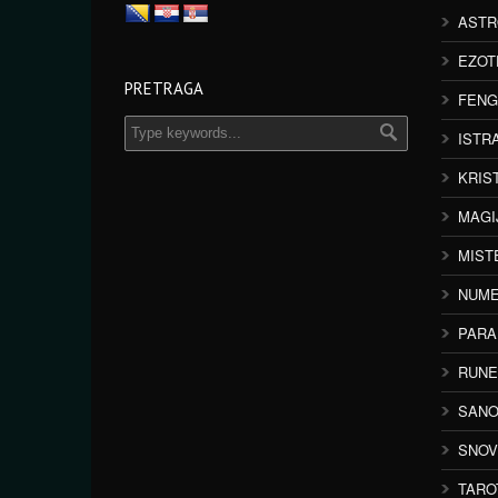
ASTR
EZOT
PRETRAGA
FENG
ISTR
KRIS
MAGI
MIST
NUME
PAR
RUNE
SANO
SNOV
TARO