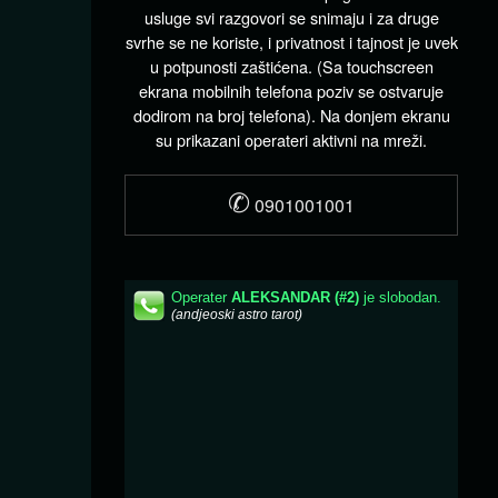
usluge svi razgovori se snimaju i za druge
svrhe se ne koriste, i privatnost i tajnost je uvek
u potpunosti zaštićena. (Sa touchscreen
ekrana mobilnih telefona poziv se ostvaruje
dodirom na broj telefona). Na donjem ekranu
su prikazani operateri aktivni na mreži.
✆
0901001001