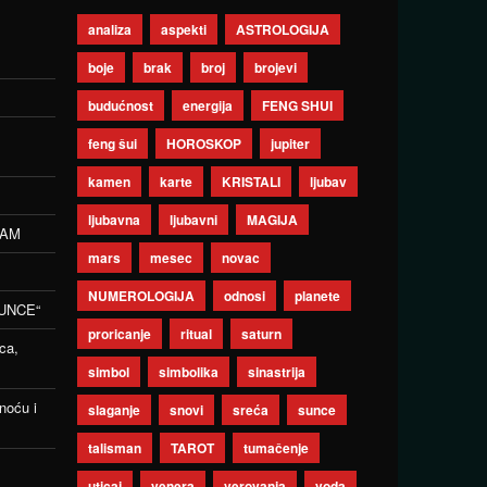
analiza
aspekti
ASTROLOGIJA
boje
brak
broj
brojevi
budućnost
energija
FENG SHUI
feng šui
HOROSKOP
jupiter
kamen
karte
KRISTALI
ljubav
ljubavna
ljubavni
MAGIJA
ZAM
mars
mesec
novac
NUMEROLOGIJA
odnosi
planete
UNCE“
proricanje
ritual
saturn
ca,
simbol
simbolika
sinastrija
noću i
slaganje
snovi
sreća
sunce
talisman
TAROT
tumačenje
uticaj
venera
verovanja
voda