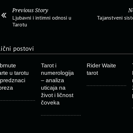
Previous Story
N
Ljubavni i intimni odnosi u
Tajanstveni sis
Tarotu
lični postovi
brnute
Tarot i
Rider Waite
arte u tarotu
numerologija
tarot
 predznaci
– analiza
preza
uticaja na
život i ličnost
čoveka