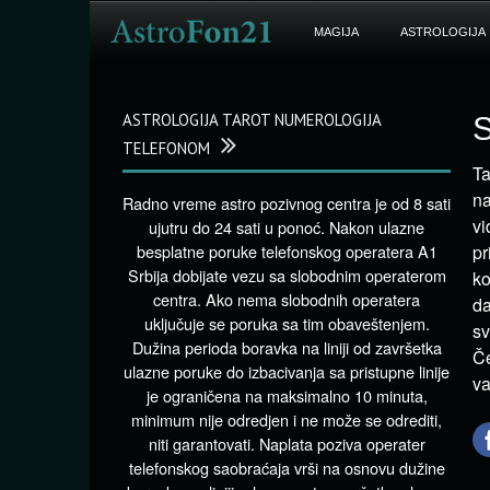
MAGIJA
ASTROLOGIJA
ASTROLOGIJA TAROT NUMEROLOGIJA
S
TELEFONOM
Ta
na
Radno vreme astro pozivnog centra je od 8 sati
vi
ujutru do 24 sati u ponoć. Nakon ulazne
besplatne poruke telefonskog operatera A1
pr
Srbija dobijate vezu sa slobodnim operaterom
ko
centra. Ako nema slobodnih operatera
da
uključuje se poruka sa tim obaveštenjem.
sv
Dužina perioda boravka na liniji od završetka
Če
ulazne poruke do izbacivanja sa pristupne linije
va
je ograničena na maksimalno 10 minuta,
minimum nije odredjen i ne može se odrediti,
niti garantovati. Naplata poziva operater
telefonskog saobraćaja vrši na osnovu dužine