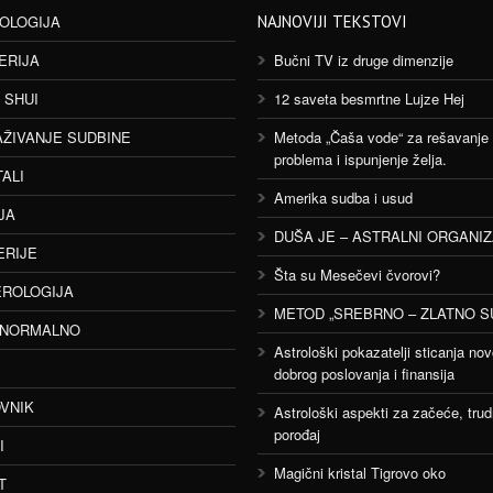
OLOGIJA
NAJNOVIJI TEKSTOVI
ERIJA
Bučni TV iz druge dimenzije
 SHUI
12 saveta besmrtne Lujze Hej
AŽIVANJE SUDBINE
Metoda „Čaša vode“ za rešavanje
problema i ispunjenje želja.
TALI
Amerika sudba i usud
JA
DUŠA JE – ASTRALNI ORGANI
ERIJE
Šta su Mesečevi čvorovi?
ROLOGIJA
METOD „SREBRNO – ZLATNO S
ANORMALNO
Astrološki pokazatelji sticanja nov
dobrog poslovanja i finansija
VNIK
Astrološki aspekti za začeće, trud
porođaj
I
Magični kristal Tigrovo oko
T