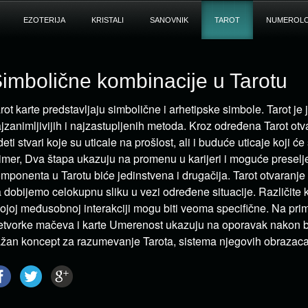
EZOTERIJA
KRISTALI
SANOVNIK
TAROT
NUMEROLO
imbolične kombinacije u Tarotu
rot karte predstavljaju simbolične i arhetipske simbole. Tarot je
jzanimljivijih i najzastupljenih metoda. Kroz određena Tarot o
deti stvari koje su uticale na prošlost, ali i buduće uticaje koji će
imer, Dva štapa ukazuju na promenu u karijeri i moguće preselj
mponenta u Tarotu biće jedinstvena i drugačija. Tarot otvara
 dobijemo celokupnu sliku u vezi određene situacije. Različite
ojoj međusobnoj interakciji mogu biti veoma specifične. Na pri
tvorke mačeva i karte Umerenost ukazuju na oporavak nakon bo
žan koncept za razumevanje Tarota, sistema njegovih obrazaca i