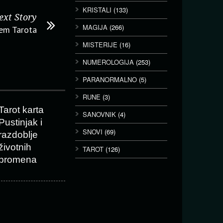
KRISTALI
(133)
ext Story
MAGIJA
(266)
tem Tarota
MISTERIJE
(16)
NUMEROLOGIJA
(253)
PARANORMALNO
(5)
RUNE
(3)
Tarot karta
SANOVNIK
(4)
Pustinjak i
SNOVI
(69)
razdoblje
životnih
TAROT
(126)
promena