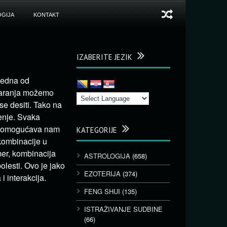
GIJA
KONTAKT
IZABERITE JEZIK
 jedna od
tvaranja možemo
 se desiti. Tako na
enje. Svaka
nje omogućava nam
KATEGORIJE
 kombinacije u
mer, kombinacija
ASTROLOGIJA
(658)
lesti. Ovo je jako
EZOTERIJA
(374)
 interakcija.
FENG SHUI
(135)
ISTRAŽIVANJE SUDBINE
(66)