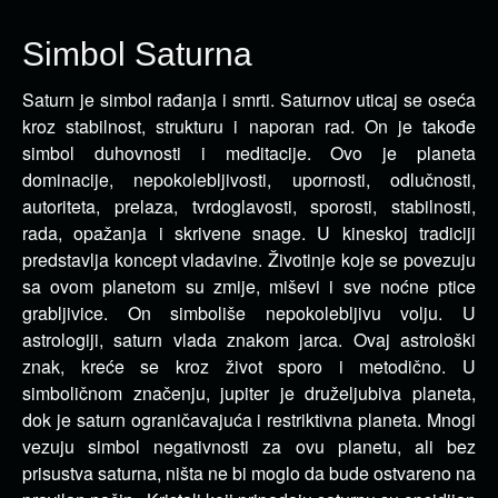
Simbol Saturna
Saturn je simbol rađanja i smrti. Saturnov uticaj se oseća
kroz stabilnost, strukturu i naporan rad. On je takođe
simbol duhovnosti i
meditacije. Ovo je planeta
dominacije, nepokolebljivosti, upornosti, odlučnosti,
autoriteta, prelaza, tvrdoglavosti, sporosti, stabilnosti,
rada, opažanja i skrivene snage. U kineskoj tradiciji
predstavlja koncept vladavine. Životinje koje se povezuju
sa ovom planetom su zmije, miševi i sve noćne ptice
grabljivice. On simboliše nepokolebljivu volju. U
astrologiji, saturn vlada znakom jarca. Ovaj astrološki
znak, kreće se kroz život sporo i metodično. U
simboličnom značenju, jupiter je druželjubiva planeta,
dok je saturn ograničavajuća i restriktivna planeta. Mnogi
vezuju simbol negativnosti za ovu planetu, ali bez
prisustva saturna, ništa ne bi moglo da bude ostvareno na