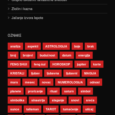
Zločin i kazna
Jačanje izvora lepote
OZNAKE
analiza
aspekti
ASTROLOGIJA
boje
brak
broj
brojevi
budućnost
datum
energija
FENG SHUI
feng šui
HOROSKOP
jupiter
karte
KRISTALI
ljubav
ljubavna
ljubavni
MAGIJA
mars
mesec
novac
NUMEROLOGIJA
odnosi
planete
proricanje
ritual
saturn
simbol
simbolika
sinastrija
slaganje
snovi
sreća
sunce
talisman
TAROT
tumačenje
uticaj