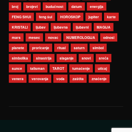
broj
brojevi
budućnost
datum
energija
FENG SHUI
feng šui
HOROSKOP
jupiter
karte
KRISTALI
ljubav
ljubavna
ljubavni
MAGIJA
mars
mesec
novac
NUMEROLOGIJA
odnosi
planete
proricanje
ritual
saturn
simbol
simbolika
sinastrija
slaganje
snovi
sreća
sunce
talisman
TAROT
tumačenje
uticaj
venera
verovanja
voda
zaštita
značenje