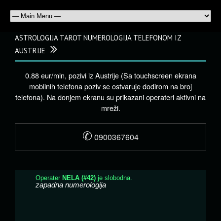
ASTROLOGIJA TAROT NUMEROLOGIJA TELEFONOM IZ
AUSTRIJE
0.88 eur/min, pozivi iz Austrije (Sa touchscreen ekrana
mobilnih telefona poziv se ostvaruje dodirom na broj
telefona). Na donjem ekranu su prikazani operateri aktivni na
mreži.
✆
0900367604