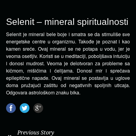
Selenit – mineral spiritualnosti
Selenit je mineral bele boje i smatra se da stimuliše sve
energetske centre u organizmu. Takođe je poznat i kao
kamen sreće.
Ovaj mineral se ne potapa u vodu, jer je
veoma osetljiv. Koristi se u meditaciji, poboljšava intuiciju
i donosi mudrost. Veoma je delotvoran za probleme sa
kičmom, mišićima i ćelijama. Donosi mir i sprečava
epileptične napade. Ovaj mineral se postavlja u uglove
doma pružajući zaštitu od negativnih spoljnih uticaja.
Odgovara astrološkom znaku bika.
Previous Story