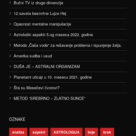
Bučni TV iz druge dimenzije
12 saveta besmrtne Lujze Hej
Opasnost mentalne manipulacije
Astrološki aspekti 5.og meseca 2022. godine
Metoda „Čaša vode“ za rešavanje problema i ispunjenje želja.
Amerika sudba i usud
DUŠA JE – ASTRALNI ORGANIZAM
Planetarni uticaji u 10. mesecu 2021. godine
Šta su Mesečevi čvorovi?
METOD “SREBRNO – ZLATNO SUNCE”
OZNAKE
analiza
aspekti
ASTROLOGIJA
boje
brak