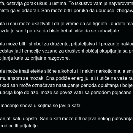
fa, ostavlja gorak ukus u ustima. To iskustvo vam je najverovat
niste ga vi odabrali. San može biti i poruka da ubuduće izbegava
fa u snu može ukazivati i da je vreme da se trgnete i budete mal
žda je san i poruka da biste trebali više da se zabavljate.
fa može biti i simbol za druženje, prijateljstvo ili pružanje nakl
edstavljati i emocije vezane za društveni običaj okupljanja sa pri
pijanja kafe uz prijatne razgovore.
fa može imati efekte slične alkoholu ili nekim narkoticima, a sma
imulansom za mozak. Ona podiže energiju, ali i utiče na vaše r
kad san može označavati nastupanje perioda opuštanja i bolje
tuacija koje dolaze, može se povezivati i sa periodom pojačane 
mačenje snova u kojima se javlja kafa:
anjati kafu uopšte- San o kafi može biti najava nekog putovanja
rodicu ili prijatelje.