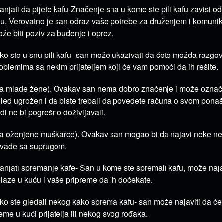
anjati da pijete kafu-Značenje sna u kome ste pili kafu zavisi od
u. Verovatno je san odraz vaše potrebe za druženjem i komuni
že biti poziv za buđenje i oprez.
ko ste u snu pili kafu- san može ukazivati da ćete možda razgov
oblemima sa nekim prijateljem koji će vam pomoći da ih rešite.
a mlade žene). Ovakav san nema dobro značenje i može označ
led ugrožen i da biste trebali da povedete računa o svom pona
udi ne bi pogrešno doživljavali.
a oženjene muškarce). Ovakav san mogao bi da najavi neke ne
svađe sa suprugom.
anjati spremanje kafe- San u kome ste spremali kafu, može naja
laze u kuću i vaše pripreme da ih dočekate.
ko ste gledali nekog kako sprema kafu- san može najaviti da će
eme u kući prijatelja ili nekog svog rođaka.