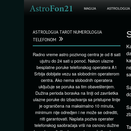
MAGIJA
ASTROLOGIJA
ASTROLOGIJA TAROT NUMEROLOGIJA
S
TELEFONOM
Ka
da
Radno vreme astro pozivnog centra je od 8 sati
ka
ujutru do 24 sati u ponoć. Nakon ulazne
besplatne poruke telefonskog operatera A1
ne
Srbija dobijate vezu sa slobodnim operaterom
sa
centra. Ako nema slobodnih operatera
uključuje se poruka sa tim obaveštenjem.
Sa
Dužina perioda boravka na liniji od završetka
do
ulazne poruke do izbacivanja sa pristupne linije
je ograničena na maksimalno 10 minuta,
Sa
minimum nije odredjen i ne može se odrediti,
zb
niti garantovati. Naplata poziva operater
telefonskog saobraćaja vrši na osnovu dužine
Ta