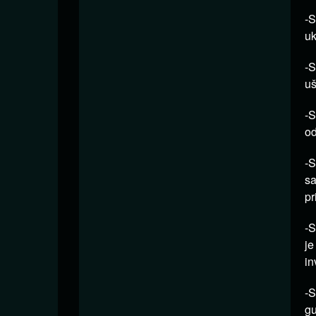
-S
uk
-S
uš
-S
od
-S
sa
pr
-S
je
in
-S
gu