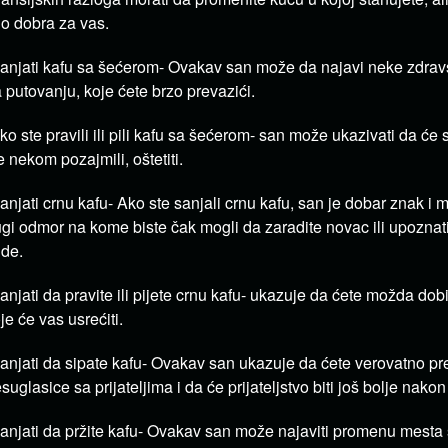
lo dobra za vas.
anjati kafu sa šećerom- Ovakav san može da najavi neke zdra
 putovanju, koje ćete brzo prevazići.
ko ste pravili ili pili kafu sa šećerom- san može ukazivati da će 
e nekom pozajmili, oštetiti.
anjati crnu kafu- Ako ste sanjali crnu kafu, san je dobar znak i m
gi odmor na kome biste čak mogli da zaradite novac ili upoznat
ude.
anjati da pravite ili pijete crnu kafu- ukazuje da ćete možda dobi
je će vas usrećiti.
anjati da sipate kafu- Ovakav san ukazuje da ćete verovatno pr
suglasice sa prijateljima i da će prijateljstvo biti još bolje nakon
anjati da pržite kafu- Ovakav san može najaviti promenu mesta