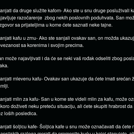
anjati da druge služite kafom- Ako ste u snu druge posluživali
javljuje razočarenje zbog nekih poslovnih poduhvata. San može 
zgovor sa prijateljima u kome ćete saznati neke tajne.
anjati kafu u zrnu- Ako ste sanjali ovakav san, on možda ukazu
vezanost sa korenima i svojim precima.
n može najavljivati i da će se neki vaš rođak odseliti zbog posla
aka.
anjati mlevenu kafu- Ovakav san ukazuje da ćete imati srećan ži
mlji.
anjati mlin za kafu- San u kome ste videli mlin za kafu, može o
koro doživeti neku preteću situaciju, ali ćete skupiti hrabrost da 
z loših posledica.
anjati šoljicu kafe- Šoljica kafe u snu može označavati da ćet
nansijskih razloga morati da promenite kuću u kojoj stanujete, al