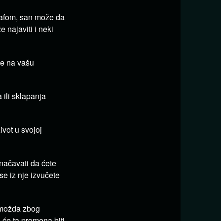
 kafom, san može da
najaviti i neki
je na vašu
 ili sklapanja
vot u svojoj
značavati da ćete
se iz nje izvučete
e možda zbog
i će ta promena biti