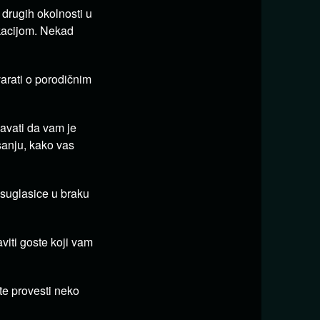
 drugih okolnosti u
kacijom. Nekad
arati o porodičnim
avati da vam je
šanju, kako vas
suglasice u braku
viti goste koji vam
te provesti neko