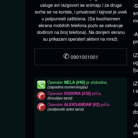
usluge svi razgovori se snimaju i za druge
-S
svrhe se ne koriste, i privatnost i tajnost je uvek
sn
u potpunosti zaštićena. (Sa touchscreen
mo
ekrana mobilnih telefona poziv se ostvaruje
dodirom na broj telefona). Na donjem ekranu
-A
su prikazani operateri aktivni na mreži.
pr
✆
(Z
0901001001
ug
lj
(Z
i 
-S
do
-A
vr