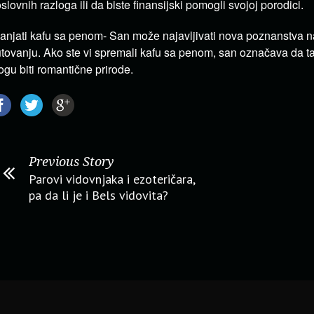
slovnih razloga ili da biste finansijski pomogli svojoj porodici.
anjati kafu sa penom- San može najavljivati nova poznanstva 
tovanju. Ako ste vi spremali kafu sa penom, san označava da 
gu biti romantične prirode.
Previous Story
Parovi vidovnjaka i ezoteričara,
pa da li je i Bels vidovita?