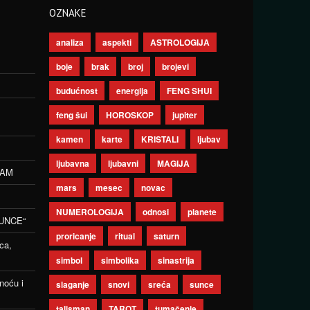
OZNAKE
analiza
aspekti
ASTROLOGIJA
boje
brak
broj
brojevi
budućnost
energija
FENG SHUI
feng šui
HOROSKOP
jupiter
kamen
karte
KRISTALI
ljubav
ljubavna
ljubavni
MAGIJA
ZAM
mars
mesec
novac
NUMEROLOGIJA
odnosi
planete
UNCE“
proricanje
ritual
saturn
ca,
simbol
simbolika
sinastrija
noću i
slaganje
snovi
sreća
sunce
talisman
TAROT
tumačenje