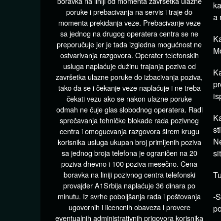
boravka na liniji od momenta završetka ulazne
ka
poruke i prebacivanja na servis i traje do
a 
momenta prekidanja veze. Prebacivanje veze
sa jednog na drugog operatera centra se ne
Ka
preporučuje jer je tada izgledna mogućnost ne
Mo
ostvarivanja razgovora. Operater telefonskih
usluga naplaćuje dužinu trajanja poziva od
Ka
završetka ulazne poruke do izbacivanja poziva,
pr
tako da se i čekanje veze naplaćuje i ne treba
is
čekati vezu ako se nakon ulazne poruke
odmah ne čuje glas slobodnog operatera. Radi
Ka
sprečavanja tehničke blokade rada pozivnog
st
centra i omogucvanja razgovora širem krugu
Ne
korisnika usluga ukupan broj primljenih poziva
sa jednog broja telefona je ograničen na 20
si
poziva dnevno i 100 poziva mesečno. Cena
boravka na liniji pozivnog centra telefonski
Tu
provajder A1Srbija naplaćuje 36 dinara po
minutu. Iz svrhe poboljšanja rada i poštovanja
-S
ugovornih i licencnih obaveza i provere
po
eventualnih administrativnih prigovora korisnika