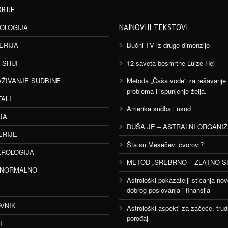
RIJE
OLOGIJA
NAJNOVIJI TEKSTOVI
ERIJA
Bučni TV iz druge dimenzije
 SHUI
12 saveta besmrtne Lujze Hej
AŽIVANJE SUDBINE
Metoda „Čaša vode“ za rešavanje
problema i ispunjenje želja.
TALI
Amerika sudba i usud
JA
DUŠA JE – ASTRALNI ORGANI
ERIJE
Šta su Mesečevi čvorovi?
ROLOGIJA
METOD „SREBRNO – ZLATNO S
ANORMALNO
Astrološki pokazatelji sticanja nov
dobrog poslovanja i finansija
VNIK
Astrološki aspekti za začeće, trud
porođaj
I