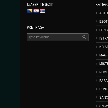
IZABERITE JEZIK
KATEGO
ASTR
EZOT
PRETRAGA
FENG
ISTR
KRIS
MAGI
MIST
NUME
PAR
RUNE
SANO
SNOV