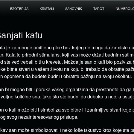
EZOTERIJA
KRISTALI
SANOVNIK
TAROT
NUMEROLO
anjati kafu
fa je za mnoge omiljeno piće bez kojeg ne mogu da zamisle d
n. Kafa je prirodni stimulans, koji vas može držati budnim sat
d ste već trebali biti u krevetu. Možda je san o kafi bio poziv za
ke bitne stvari u vašem životu na koju bi trebalo da obratite pa
n opomena da budete budni i obratite pažnju na svoju okolinu.
n bi mogao biti i poruka vašeg organizma da prestanete da ga i
voljne količine sna, tako što ste budni do duboko u noć, a ustaje
n o kafi može biti i simbol za sve bitne ili zanimljive stvari koje
og svog nezainteresovanog pristupa.
kav san može simbolizovati i neko loše iskustvo kroz koje ste pro