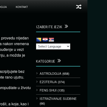
GIJA
KONTAKT
IZABERITE JEZIK
a provedu nijedan
ima nakon vremena
 buđenje u vezi
žnju, a možda je
KATEGORIJE
scrpljujete bez
ASTROLOGIJA
(658)
te rano ujutru.
EZOTERIJA
(374)
 propuštate u životu
FENG SHUI
(135)
ISTRAŽIVANJE SUDBINE
šli, a koje, kao i
(66)