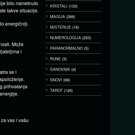
nije bilo nametnuto
KRISTALI
(133)
te takve situacije.
MAGIJA
(266)
o energičniji.
MISTERIJE
(16)
NUMEROLOGIJA
(253)
onosti. Može
PARANORMALNO
(5)
jateljima i
RUNE
(3)
SANOVNIK
(4)
tra se i
aspoloženje.
SNOVI
(69)
g prihvatanja
TAROT
(126)
energije.
 za vas i vašu