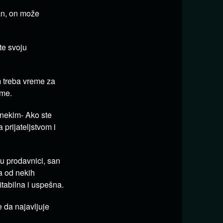
san, on može
te svoju
am treba vreme za
ome.
a nekim- Ako ste
 prijateljstvom i
 u prodavnici, san
a od nekih
tabilna i uspešna.
e da najavljuje