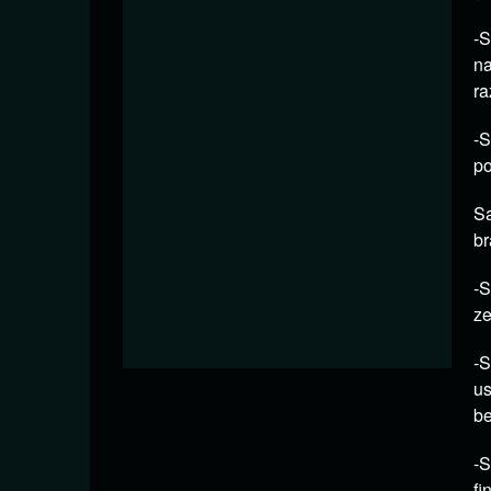
-S
na
ra
-S
po
Sa
br
-S
ze
-S
us
be
-S
fi