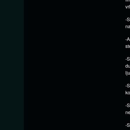
vr
-S
na
-A
st
-S
du
lj
-S
ko
-S
ne
-S