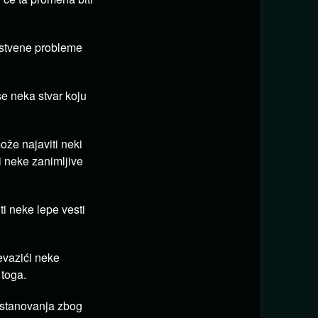
vstvene probleme
se neka stvar koju
ože najaviti neki
i neke zanimljive
ti neke lepe vesti
evazići neke
 toga.
 stanovanja zbog