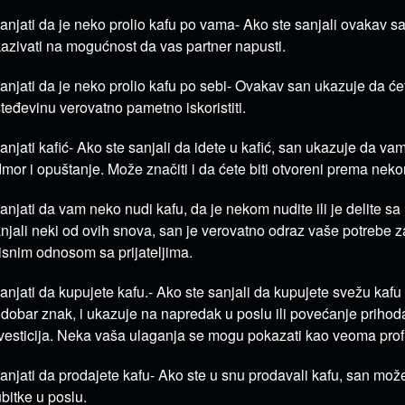
anjati da je neko prolio kafu po vama- Ako ste sanjali ovakav 
azivati na mogućnost da vas partner napusti.
anjati da je neko prolio kafu po sebi- Ovakav san ukazuje da će
teđevinu verovatno pametno iskoristiti.
anjati kafić- Ako ste sanjali da idete u kafić, san ukazuje da v
mor i opuštanje. Može značiti i da ćete biti otvoreni prema nek
anjati da vam neko nudi kafu, da je nekom nudite ili je delite s
njali neki od ovih snova, san je verovatno odraz vaše potrebe za
isnim odnosom sa prijateljima.
anjati da kupujete kafu.- Ako ste sanjali da kupujete svežu kafu
 dobar znak, i ukazuje na napredak u poslu ili povećanje prihod
vesticija. Neka vaša ulaganja se mogu pokazati kao veoma profi
anjati da prodajete kafu- Ako ste u snu prodavali kafu, san mož
bitke u poslu.