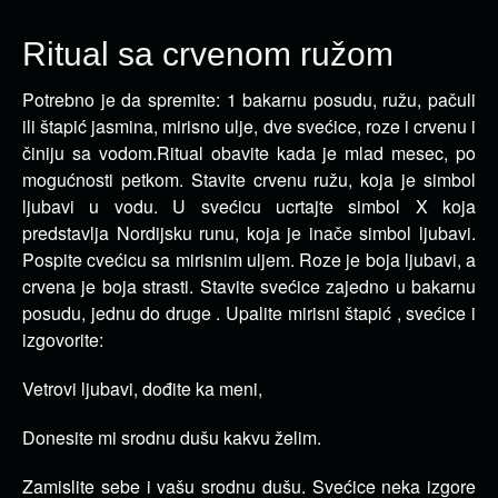
Ritual sa crvenom ružom
Potrebno je da spremite: 1 bakarnu posudu, ružu, pačuli
ili štapić jasmina, mirisno ulje, dve svećice, roze i crvenu i
činiju sa vodom.
Ritual obavite kada je mlad mesec, po
mogućnosti petkom. Stavite crvenu ružu, koja je simbol
ljubavi u vodu. U svećicu ucrtajte simbol X koja
predstavlja Nordijsku runu, koja je inače simbol ljubavi.
Pospite cvećicu sa mirisnim uljem. Roze je boja ljubavi, a
crvena je boja strasti. Stavite svećice zajedno u bakarnu
posudu, jednu do druge . Upalite mirisni štapić , svećice i
izgovorite:
Vetrovi ljubavi, dođite ka meni,
Donesite mi srodnu dušu kakvu želim.
Zamislite sebe i vašu srodnu dušu. Svećice neka izgore