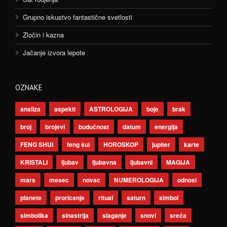
Grupno iskustvo fantastične svetlosti
Zločin i kazna
Jačanje izvora lepote
OZNAKE
analiza
aspekti
ASTROLOGIJA
boje
brak
broj
brojevi
budućnost
datum
energija
FENG SHUI
feng šui
HOROSKOP
jupiter
karte
KRISTALI
ljubav
ljubavna
ljubavni
MAGIJA
mars
mesec
novac
NUMEROLOGIJA
odnosi
planete
proricanje
ritual
saturn
simbol
simbolika
sinastrija
slaganje
snovi
sreća