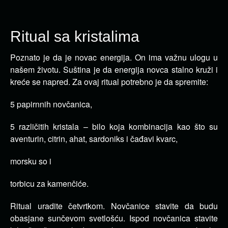
Ritual sa kristalima
Poznato je da je novac energija. On ima važnu ulogu u
našem životu. Suština je da energija novca stalno kruži i
kreće se napred.
Za ovaj ritual potrebno je da spremite:
5 papirnnih novčanica,
5 različitih kristala – bilo koja kombinacija kao što su
aventurin, citrin, ahat, sardoniks i čađavi kvarc,
morsku so i
torbicu za kamenčiće.
Ritual uradite četvrtkom. Novčanice stavite da budu
obasjane sunčevom svetlošću. Ispod novčanica stavite