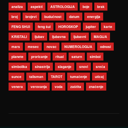
analiza
aspekti
ASTROLOGIJA
boje
brak
broj
brojevi
budućnost
datum
energija
FENG SHUI
feng šui
HOROSKOP
jupiter
karte
KRISTALI
ljubav
ljubavna
ljubavni
MAGIJA
mars
mesec
novac
NUMEROLOGIJA
odnosi
planete
proricanje
ritual
saturn
simbol
simbolika
sinastrija
slaganje
snovi
sreća
sunce
talisman
TAROT
tumačenje
uticaj
venera
verovanja
voda
zaštita
značenje