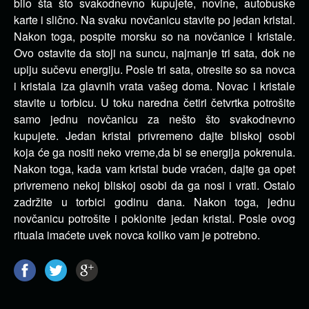
bilo šta što svakodnevno kupujete, novine, autobuske
karte i slično. Na svaku novčanicu stavite po jedan kristal.
Nakon toga, pospite morsku so na novčanice i kristale.
Ovo ostavite da stoji na suncu, najmanje tri sata, dok ne
upiju sučevu energiju. Posle tri sata, otresite so sa novca
i kristala iza glavnih vrata vašeg doma. Novac i kristale
stavite u torbicu. U toku naredna četiri četvrtka potrošite
samo jednu novčanicu za nešto što svakodnevno
kupujete. Jedan kristal privremeno dajte bliskoj osobi
koja će ga nositi neko vreme,da bi se energija pokrenula.
Nakon toga, kada vam kristal bude vraćen, dajte ga opet
privremeno nekoj bliskoj osobi da ga nosi i vrati. Ostalo
zadržite u torbici godinu dana. Nakon toga, jednu
novčanicu potrošite i poklonite jedan kristal. Posle ovog
rituala imaćete uvek novca koliko vam je potrebno.