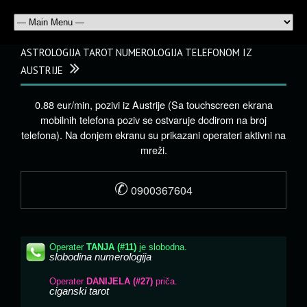
ASTROLOGIJA TAROT NUMEROLOGIJA TELEFONOM IZ
AUSTRIJE
0.88 eur/min, pozivi iz Austrije (Sa touchscreen ekrana
mobilnih telefona poziv se ostvaruje dodirom na broj
telefona). Na donjem ekranu su prikazani operateri aktivni na
mreži.
✆
0900367604