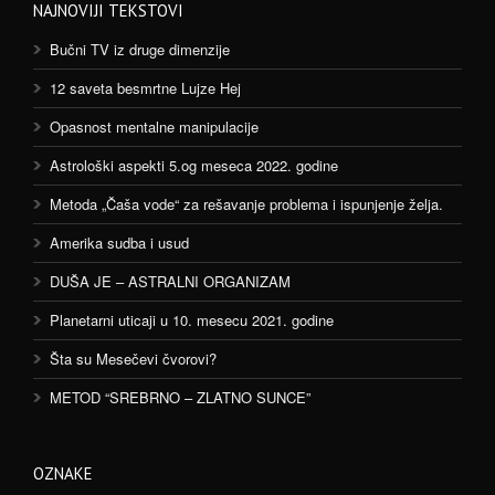
NAJNOVIJI TEKSTOVI
Bučni TV iz druge dimenzije
12 saveta besmrtne Lujze Hej
Opasnost mentalne manipulacije
Astrološki aspekti 5.og meseca 2022. godine
Metoda „Čaša vode“ za rešavanje problema i ispunjenje želja.
Amerika sudba i usud
DUŠA JE – ASTRALNI ORGANIZAM
Planetarni uticaji u 10. mesecu 2021. godine
Šta su Mesečevi čvorovi?
METOD “SREBRNO – ZLATNO SUNCE”
OZNAKE