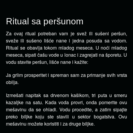
Ritual sa peršunom
Za ovaj ritual potreban vam je svež ili sušeni peršun,
sveže ili sušeno lišće nane i jedna posuda sa vodom.
Ritual se obavlja tokom mladog meseca.
U noći mladog
meseca, sipati čašu vode u lonac i zagrejati na šporetu. U
vodu stavite peršun, lišće nane i kažite:
Ja grlim prosperitet i spreman sam za primanje svih vrsta
obilja.
Izmešati napitak sa drvenom kašikom, tri puta u smeru
kazaljke na satu. Kada voda provri, onda pomerite ovu
mešavinu da se ohladi. Vodu procedite, a zatim sipajte
preko biljke koju ste stavili u sektor bogatstva. Ovu
mešavinu možete koristiti i za druge biljke.