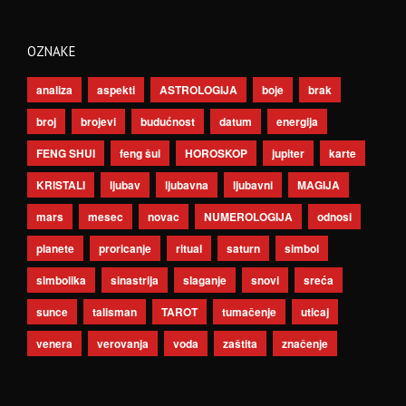
OZNAKE
analiza
aspekti
ASTROLOGIJA
boje
brak
broj
brojevi
budućnost
datum
energija
FENG SHUI
feng šui
HOROSKOP
jupiter
karte
KRISTALI
ljubav
ljubavna
ljubavni
MAGIJA
mars
mesec
novac
NUMEROLOGIJA
odnosi
planete
proricanje
ritual
saturn
simbol
simbolika
sinastrija
slaganje
snovi
sreća
sunce
talisman
TAROT
tumačenje
uticaj
venera
verovanja
voda
zaštita
značenje