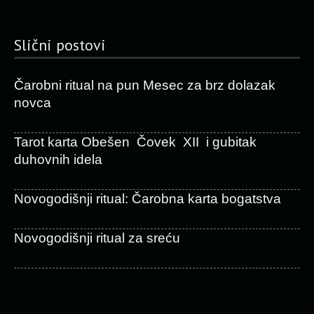
Slični postovi
Čarobni ritual na pun Mesec za brz dolazak
novca
Tarot karta Obešen Čovek XII i gubitak
duhovnih idela
Novogodišnji ritual: Čarobna karta bogatstva
Novogodišnji ritual za sreću