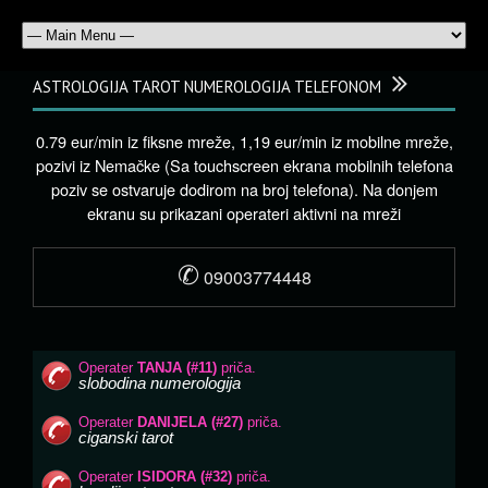
ASTROLOGIJA TAROT NUMEROLOGIJA TELEFONOM
0.79 eur/min iz fiksne mreže, 1,19 eur/min iz mobilne mreže,
pozivi iz Nemačke (Sa touchscreen ekrana mobilnih telefona
poziv se ostvaruje dodirom na broj telefona). Na donjem
ekranu su prikazani operateri aktivni na mreži
✆
09003774448