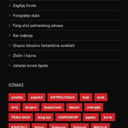
Zagrljaj života
Fotografije duše
Feng shui partnerskog odnosa
Sat rodjenja
Grupno iskustvo fantastične svetlosti
Zločin i kazna
Jačanje izvora lepote
OZNAKE
analiza
aspekti
ASTROLOGIJA
boje
brak
broj
brojevi
budućnost
datum
energija
FENG SHUI
feng šui
HOROSKOP
jupiter
karte
KRISTALI
ljubav
ljubavna
ljubavni
MAGIJA