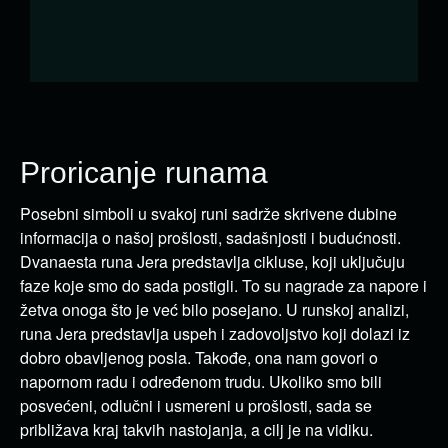
Proricanje runama
Posebni simboli u svakoj runi sadrže skrivene dubine
informacija o našoj prošlosti, sadašnjosti i budućnosti.
Dvanaesta runa Jera predstavlja cikluse, koji uključuju
faze koje smo do sada postigli. To su nagrade za napore i
žetva onoga što je već bilo posejano. U runskoj analizi,
runa Jera predstavlja uspeh i zadovoljstvo koji dolazi iz
dobro obavljenog posla. Takođe, ona nam govori o
napornom radu i određenom trudu. Ukoliko smo bili
posvećeni, odlučni i usmereni u prošlosti, sada se
približava kraj takvih nastojanja, a cilj je na vidiku.