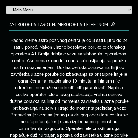
ASTROLOGIJA TAROT NUMEROLOGIJA TELEFONOM
Radno vreme astro pozivnog centra je od 8 sati ujutru do 24
sati u ponoć. Nakon ulazne besplatne poruke telefonskog
operatera A1 Srbija dobijate vezu sa slobodnim operaterom
centra. Ako nema slobodnih operatera uključuje se poruka
sa tim obaveštenjem. Dužina perioda boravka na liniji od
završetka ulazne poruke do izbacivanja sa pristupne linije je
ograničena na maksimalno 10 minuta, minimum nije
odredjen i ne može se odrediti, niti garantovati. Naplata
poziva operater telefonskog saobraćaja vrši na osnovu
dužine boravka na liniji od momenta završetka ulazne poruke
i prebacivanja na servis i traje do momenta prekidanja veze.
Prebacivanje veze sa jednog na drugog operatera centra se
ne preporučuje jer je tada izgledna mogućnost ne
ostvarivanja razgovora. Operater telefonskih usluga
naplaćuje dužinu trajanja poziva od završetka ulazne poruke