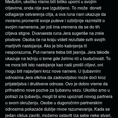
Međutim, ukoliko nismo bili toliko uporni u svojim
ciljevima, onda nije sve izgubljeno. To može doneti
odlaganje ostvarenja cilja, a ova runa nam ukazuje da
moramo promeniti svoje puteve i ozbiljnije razmisliti o
svojim namerama, jer još ima vremena da se do tih
ciljeva stigne. Dvanaesta runa Jera sugeriše na zrele
plodove. Osoba će na kraju videti rezultate svih svojih
marljivih nastojanja. Ako je bilo kašnjenja ili
nesporazuma, Put-namera treba biti jasnija. Jera takođe
ukazuje na težnju o tome gde želimo ići u budućnosti. To
ne mora biti isto nastojanje kao naši prošli ciljevi, oni
mogu biti najavljeni kroz nove namere. U ljubavnim
odnosima Jera otkriva da zadovoljstvo može doći kroz
prijateljstva i društvene odnose. Ovo je dobro vreme da
prihvatimo nove pozive za ljubavnu vezu. Ukoliko smo u
potrazi za ljubavlju, mogli bi smo upoznati novog partnera
u svom okruženju. Osobe u dugoročnim partnerskim
odnosima pokazaće dublje nivoe razumevanja. Kada se
jedan ciklus završi, možemo ostaviti iza sebe neke stvari,