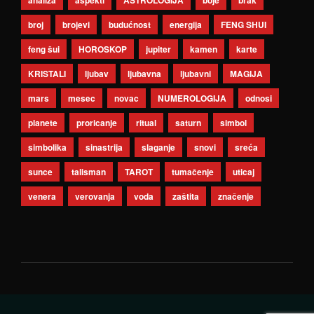
analiza
aspekti
ASTROLOGIJA
boje
brak
broj
brojevi
budućnost
energija
FENG SHUI
feng šui
HOROSKOP
jupiter
kamen
karte
KRISTALI
ljubav
ljubavna
ljubavni
MAGIJA
mars
mesec
novac
NUMEROLOGIJA
odnosi
planete
proricanje
ritual
saturn
simbol
simbolika
sinastrija
slaganje
snovi
sreća
sunce
talisman
TAROT
tumačenje
uticaj
venera
verovanja
voda
zaštita
značenje