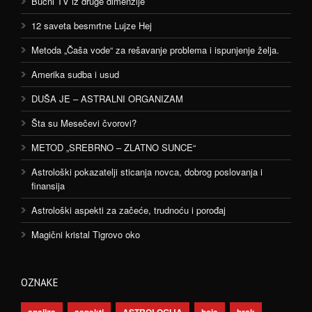
Bučni TV iz druge dimenzije
12 saveta besmrtne Lujze Hej
Metoda „Čaša vode“ za rešavanje problema i ispunjenje želja.
Amerika sudba i usud
DUŠA JE – ASTRALNI ORGANIZAM
Šta su Mesečevi čvorovi?
METOD „SREBRNO – ZLATNO SUNCE“
Astrološki pokazatelji sticanja novca, dobrog poslovanja i
finansija
Astrološki aspekti za začeće, trudnoću i porođaj
Magični kristal Tigrovo oko
OZNAKE