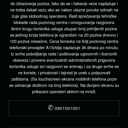
do izbacivanja poziva, tako da se i čekanje veze naplaćuje i
ne treba čekati vezu ako se nakon ulazne poruke odmah ne
čuje glas slobodnog operatera. Radi sprečavanja tehničke
blokade rada pozivnog centra i omogucvanja razgovora
širem krugu korisnika usluga ukupan broj primljenih poziva
sa jednog broja telefona je ograničen na 20 poziva dnevno i
100 poziva mesečno. Cena boravka na liniji pozivnog centra
telefonski provajder A1Srbija naplaćuje 36 dinara po minutu.
Iz svrhe poboljšanja rada i poštovanja ugovornih i licencnih
obaveza i provere eventualnih administrativnih prigovora
korisnika usluge svi razgovori se snimaju i za druge svrhe se
ne koriste, i privatnost i tajnost je uvek u potpunosti
zaštićena. (Sa touchscreen ekrana mobilnih telefona poziv
se ostvaruje dodirom na broj telefona). Na donjem ekranu su
prikazani operateri aktivni na mreži.
✆
0901001001