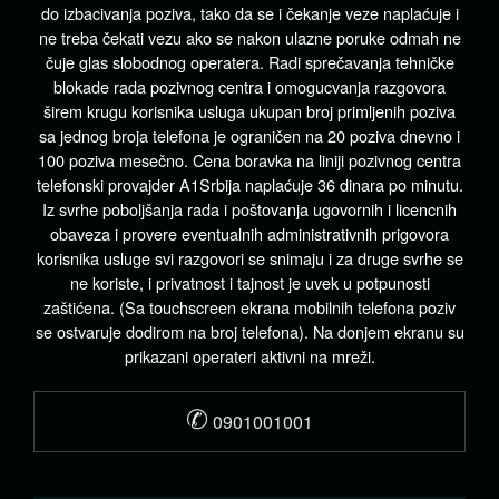
do izbacivanja poziva, tako da se i čekanje veze naplaćuje i
ne treba čekati vezu ako se nakon ulazne poruke odmah ne
čuje glas slobodnog operatera. Radi sprečavanja tehničke
blokade rada pozivnog centra i omogucvanja razgovora
širem krugu korisnika usluga ukupan broj primljenih poziva
sa jednog broja telefona je ograničen na 20 poziva dnevno i
100 poziva mesečno. Cena boravka na liniji pozivnog centra
telefonski provajder A1Srbija naplaćuje 36 dinara po minutu.
Iz svrhe poboljšanja rada i poštovanja ugovornih i licencnih
obaveza i provere eventualnih administrativnih prigovora
korisnika usluge svi razgovori se snimaju i za druge svrhe se
ne koriste, i privatnost i tajnost je uvek u potpunosti
zaštićena. (Sa touchscreen ekrana mobilnih telefona poziv
se ostvaruje dodirom na broj telefona). Na donjem ekranu su
prikazani operateri aktivni na mreži.
✆
0901001001