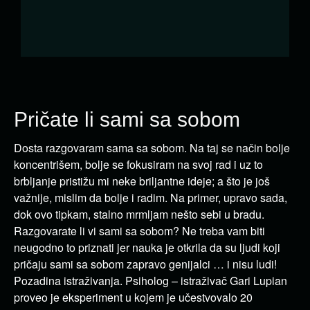
Pričate li sami sa sobom
Dosta razgovaram sama sa sobom. Na taj se način bolje
koncentrišem, bolje se fokusiram na svoj rad i uz to
brbljanje pristižu mi neke briljantne ideje; a što je još
važnije, mislim da bolje i radim. Na primer, upravo sada,
dok ovo tipkam, stalno mrmljam nešto sebi u bradu.
Razgovarate li vi sami sa sobom? Ne treba vam biti
neugodno to priznati jer nauka je otkrila da su ljudi koji
pričaju sami sa sobom zapravo genijalci … i nisu ludi!
Pozadina istraživanja. Psiholog – istraživač Gari Lupian
proveo je eksperiment u kojem je učestvovalo 20