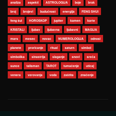
analiza
aspekti
ASTROLOGIJA
boje
brak
broj
brojevi
budućnost
energija
FENG SHUI
feng šui
HOROSKOP
jupiter
kamen
karte
KRISTALI
ljubav
ljubavna
ljubavni
MAGIJA
mars
mesec
novac
NUMEROLOGIJA
odnosi
planete
proricanje
ritual
saturn
simbol
simbolika
sinastrija
slaganje
snovi
sreća
sunce
talisman
TAROT
tumačenje
uticaj
venera
verovanja
voda
zaštita
značenje