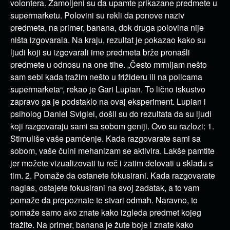
volontera. Zamoljeni su da upamte prikazane predmete u
supermarketu. Polovini su rekli da ponove naziv
predmeta, na primer, banana, dok druga polovina nije
ništa izgovarala. Na kraju, rezultat je pokazao kako su
ljudi koji su izgovarali ime predmeta brže pronašli
predmete u odnosu na one tihe. „Često mrmljam nešto
sam sebi kada tražim nešto u frižideru ili na policama
supermarketa“, rekao je Gari Lupian. To lično iskustvo
zapravo ga je podstaklo na ovaj eksperiment. Lupian i
psiholog Daniel Sviglei, došli su do rezultata da su ljudi
koji razgovaraju sami sa sobom geniji. Ovo su razlozi: 1.
Stimuliše vaše pamćenje. Kada razgovarate sami sa
sobom, vaše čulni mehanizam se aktivira. Lakše pamtite
jer možete vizualizovati tu reč i zatim delovati u skladu s
tim. 2. Pomaže da ostanete fokusirani. Kada razgovarate
naglas, ostajete fokusirani na svoj zadatak, a to vam
pomaže da prepoznate te stvari odmah. Naravno, to
pomaže samo ako znate kako izgleda predmet kojeg
tražite. Na primer, banana je žute boje i znate kako