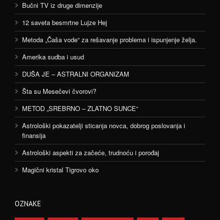
Bučni TV iz druge dimenzije
12 saveta besmrtne Lujze Hej
Metoda „Čaša vode“ za rešavanje problema i ispunjenje želja.
Amerika sudba i usud
DUŠA JE – ASTRALNI ORGANIZAM
Šta su Mesečevi čvorovi?
METOD „SREBRNO – ZLATNO SUNCE“
Astrološki pokazatelji sticanja novca, dobrog poslovanja i
finansija
Astrološki aspekti za začeće, trudnoću i porođaj
Magični kristal Tigrovo oko
OZNAKE