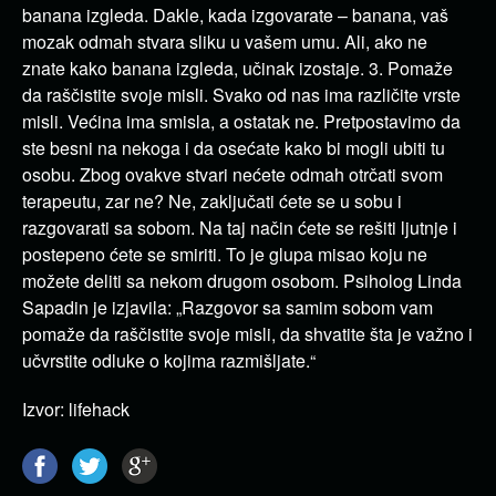
banana izgleda. Dakle, kada izgovarate – banana, vaš
mozak odmah stvara sliku u vašem umu. Ali, ako ne
znate kako banana izgleda, učinak izostaje. 3. Pomaže
da raščistite svoje misli. Svako od nas ima različite vrste
misli. Većina ima smisla, a ostatak ne. Pretpostavimo da
ste besni na nekoga i da osećate kako bi mogli ubiti tu
osobu. Zbog ovakve stvari nećete odmah otrčati svom
terapeutu, zar ne? Ne, zaključati ćete se u sobu i
razgovarati sa sobom. Na taj način ćete se rešiti ljutnje i
postepeno ćete se smiriti. To je glupa misao koju ne
možete deliti sa nekom drugom osobom. Psiholog Linda
Sapadin je izjavila: „Razgovor sa samim sobom vam
pomaže da raščistite svoje misli, da shvatite šta je važno i
učvrstite odluke o kojima razmišljate.“
Izvor: lifehack