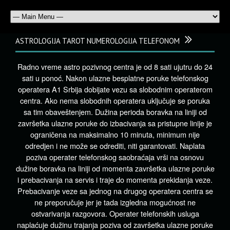
ASTROLOGIJA TAROT NUMEROLOGIJA TELEFONOM
Radno vreme astro pozivnog centra je od 8 sati ujutru do 24
sati u ponoć. Nakon ulazne besplatne poruke telefonskog
operatera A1 Srbija dobijate vezu sa slobodnim operaterom
centra. Ako nema slobodnih operatera uključuje se poruka
sa tim obaveštenjem. Dužina perioda boravka na liniji od
završetka ulazne poruke do izbacivanja sa pristupne linije je
ograničena na maksimalno 10 minuta, minimum nije
odredjen i ne može se odrediti, niti garantovati. Naplata
poziva operater telefonskog saobraćaja vrši na osnovu
dužine boravka na liniji od momenta završetka ulazne poruke
i prebacivanja na servis i traje do momenta prekidanja veze.
Prebacivanje veze sa jednog na drugog operatera centra se
ne preporučuje jer je tada izgledna mogućnost ne
ostvarivanja razgovora. Operater telefonskih usluga
naplaćuje dužinu trajanja poziva od završetka ulazne poruke