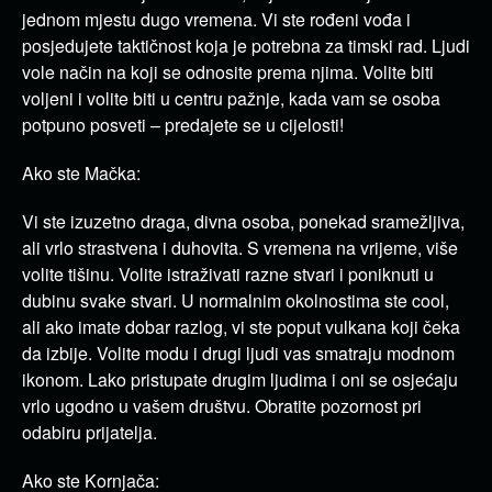
jednom mjestu dugo vremena. Vi ste rođeni vođa i
posjedujete taktičnost koja je potrebna za timski rad. Ljudi
vole način na koji se odnosite prema njima. Volite biti
voljeni i volite biti u centru pažnje, kada vam se osoba
potpuno posveti – predajete se u cijelosti!
Ako ste Mačka:
Vi ste izuzetno draga, divna osoba, ponekad sramežljiva,
ali vrlo strastvena i duhovita. S vremena na vrijeme, više
volite tišinu. Volite istraživati razne stvari i poniknuti u
dubinu svake stvari. U normalnim okolnostima ste cool,
ali ako imate dobar razlog, vi ste poput vulkana koji čeka
da izbije. Volite modu i drugi ljudi vas smatraju modnom
ikonom. Lako pristupate drugim ljudima i oni se osjećaju
vrlo ugodno u vašem društvu. Obratite pozornost pri
odabiru prijatelja.
Ako ste Kornjača: