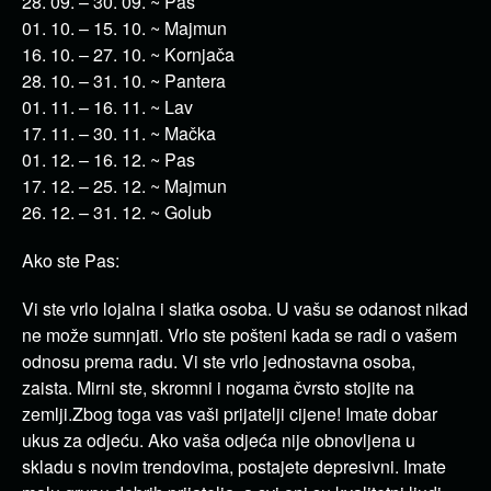
28. 09. – 30. 09. ~ Pas
01. 10. – 15. 10. ~ Majmun
16. 10. – 27. 10. ~ Kornjača
28. 10. – 31. 10. ~ Pantera
01. 11. – 16. 11. ~ Lav
17. 11. – 30. 11. ~ Mačka
01. 12. – 16. 12. ~ Pas
17. 12. – 25. 12. ~ Majmun
26. 12. – 31. 12. ~ Golub
Ako ste Pas:
Vi ste vrlo lojalna i slatka osoba. U vašu se odanost nikad
ne može sumnjati. Vrlo ste pošteni kada se radi o vašem
odnosu prema radu. Vi ste vrlo jednostavna osoba,
zaista. Mirni ste, skromni i nogama čvrsto stojite na
zemlji.Zbog toga vas vaši prijatelji cijene! Imate dobar
ukus za odjeću. Ako vaša odjeća nije obnovljena u
skladu s novim trendovima, postajete depresivni. Imate