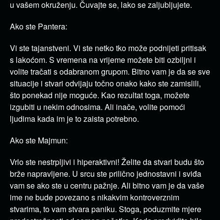
u vašem okruženju. Čuvajte se, lako se zaljubljujete.
Ako ste Pantera:
Vi ste tajanstveni. Vi ste netko tko može podnijeti pritisak
s lakoćom. S vremena na vrijeme možete biti ozbiljni i
volite tračati s odabranom grupom. Bitno vam je da se sve
situacije i stvari odvijaju točno onako kako ste zamislili,
što ponekad nije moguće. Kao rezultat toga, možete
izgubiti u nekim odnosima. Ali inače, volite pomoći
ljudima kada im je to zaista potrebno.
Ako ste Majmun:
Vrlo ste nestrpljivi i hiperaktivni! Želite da stvari budu što
brže napravljene. U srcu ste prilično jednostavni i sviđa
vam se ako ste u centru pažnje. Ali bitno vam je da vaše
ime ne bude povezano s nikakvim kontroverznim
stvarima, to vam stvara paniku. Stoga, poduzmite mjere