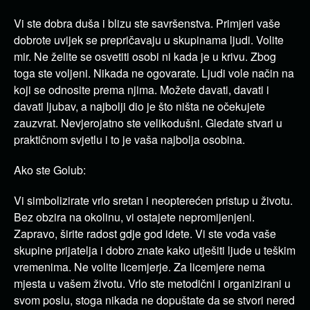
Vi ste dobra duša i blizu ste savršenstva. Primjeri vaše
dobrote uvijek se prepričavaju u skupinama ljudi. Volite
mir. Ne želite se osvetiti osobi ni kada je u krivu. Zbog
toga ste voljeni. Nikada ne ogovarate. Ljudi vole način na
koji se odnosite prema njima. Možete davati, davati i
davati ljubav, a najbolji dio je što ništa ne očekujete
zauzvrat. Nevjerojatno ste velikodušni. Gledate stvari u
praktičnom svjetlu i to je vaša najbolja osobina.
Ako ste Golub:
Vi simbolizirate vrlo sretan i neopterećen pristup u životu.
Bez obzira na okolinu, vi ostajete nepromijenjeni.
Zapravo, širite radost gdje god idete. Vi ste vođa vaše
skupine prijatelja i dobro znate kako utješiti ljude u teškim
vremenima. Ne volite licemjerje. Za licemjere nema
mjesta u vašem životu. Vrlo ste metodični i organizirani u
svom poslu, stoga nikada ne dopuštate da se stvori nered