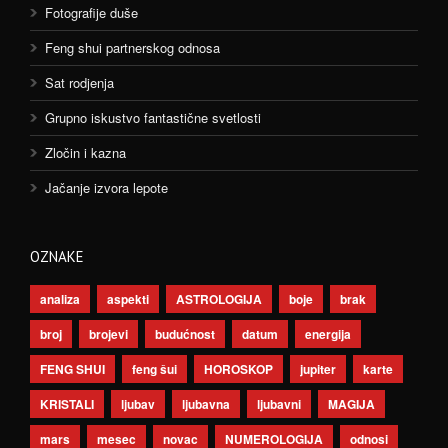
Fotografije duše
Feng shui partnerskog odnosa
Sat rodjenja
Grupno iskustvo fantastične svetlosti
Zločin i kazna
Jačanje izvora lepote
OZNAKE
analiza
aspekti
ASTROLOGIJA
boje
brak
broj
brojevi
budućnost
datum
energija
FENG SHUI
feng šui
HOROSKOP
jupiter
karte
KRISTALI
ljubav
ljubavna
ljubavni
MAGIJA
mars
mesec
novac
NUMEROLOGIJA
odnosi