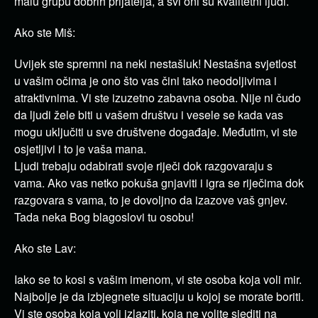
malu grupu dobrih prijatelja, a svi oni su kvalitetni ljudi.
Ako ste Miš:
Uvijek ste spremni na neki nestašluk! Nestašna svjetlost
u vašim očima je ono što vas čini tako neodoljivima i
atraktivnima. Vi ste izuzetno zabavna osoba. Nije ni čudo
da ljudi žele biti u vašem društvu i vesele se kada vas
mogu uključiti u sve društvene događaje. Međutim, vi ste
osjetljivi i to je vaša mana.
Ljudi trebaju odabirati svoje riječi dok razgovaraju s
vama. Ako vas netko pokuša gnjaviti i igra se riječima dok
razgovara s vama, to je dovoljno da izazove vaš gnjev.
Tada neka Bog blagoslovi tu osobu!
Ako ste Lav:
Iako se to kosi s vašim imenom, vi ste osoba koja voli mir.
Najbolje je da izbjegnete situaciju u kojoj se morate boriti.
Vi ste osoba koja voli izlaziti, koja ne volite sjediti na