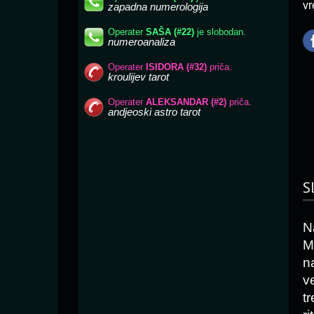
vr
S
N
M
n
v
tr