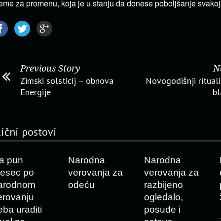
eme za promenu, koja je u stanju da donese poboljšanje svakoj
Previous Story
N
Zimski solsticij – obnova
Novogodišnji rituali
Energije
bl
lični postovi
a pun
Narodna
Narodna
esec po
verovanja za
verovanja za
arodnom
odeću
razbijeno
erovanju
ogledalo,
eba uraditi
posuđe i