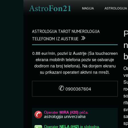
MAGIJA
ASTROLOGIJA
ASTROLOGIJA TAROT NUMEROLOGIJA
P
TELEFONOM IZ AUSTRIJE
n
0.88 eur/min, pozivi iz Austrije (Sa touchscreen
b
ekrana mobilnih telefona poziv se ostvaruje
dodirom na broj telefona). Na donjem ekranu
Od
su prikazani operateri aktivni na mreži.
ve
Su
✆
0900367604
ro
so
ri
sv
sa
sp