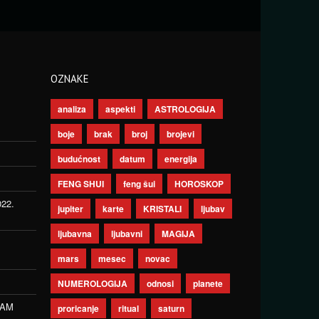
OZNAKE
analiza
aspekti
ASTROLOGIJA
boje
brak
broj
brojevi
budućnost
datum
energija
FENG SHUI
feng šui
HOROSKOP
022.
jupiter
karte
KRISTALI
ljubav
ljubavna
ljubavni
MAGIJA
mars
mesec
novac
NUMEROLOGIJA
odnosi
planete
ZAM
proricanje
ritual
saturn