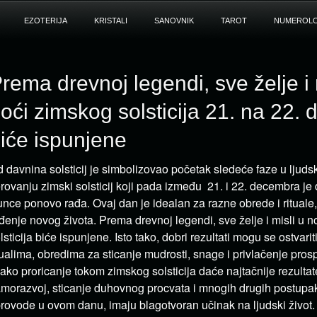
EZOTERIJA
KRISTALI
SANOVNIK
TAROT
NUMEROLO
rema drevnoj legendi, sve želje i 
oći zimskog solsticija 21. na 22.
iće ispunjene
 davnina solsticij je simbolizovao početak sledeće faze u ljud
rovanju zimski solsticij koji pada između 21. i 22. decembra je
nce ponovo rađa. Ovaj dan je idealan za razne obrede i rituale
đenje novog života. Prema drevnoj legendi, sve želje i misli u 
lsticija biće ispunjene. Isto tako, dobri rezultati mogu se ostvariti
tualima, obredima za sticanje mudrosti, snage i privlačenje pros
ako proricanje tokom zimskog solsticija daće najtačnije rezultat
morazvoj, sticanje duhovnog procvata i mnogih drugih postupak
rovode u ovom danu, imaju blagotvoran učinak na ljudski život. Z