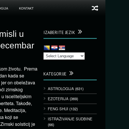
GIJA
KONTAKT
misli u
IZABERITE JEZIK
 decembar
skom životu. Prema
KATEGORIJE
 dan kada se
, jer on obeležava
ASTROLOGIJA
(631)
noći zimskog
 u isceliteljskim
EZOTERIJA
(369)
periteta. Takođe,
FENG SHUI
(132)
e. Meditacija,
a koji se
ISTRAŽIVANJE SUDBINE
imski solsticij je
(66)