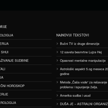
RIJE
OLOGIJA
NAJNOVIJI TEKSTOVI
ERIJA
Bučni TV iz druge dimenzije
 SHUI
12 saveta besmrtne Lujze Hej
AŽIVANJE SUDBINE
Opasnost mentalne manipulacije
TALI
Astrološki aspekti 5.og meseca 2
godine
JA
Metoda „Čaša vode“ za rešavanje
ČNI HOROSKOP
problema i ispunjenje želja.
ERIJE
Amerika sudba i usud
ROLOGIJA
DUŠA JE – ASTRALNI ORGANI