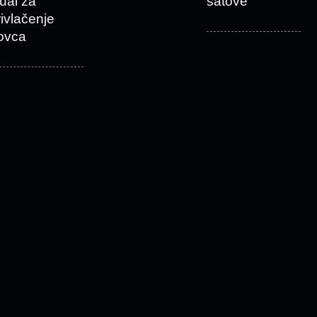
tual za
satove
rivlačenje
ovca