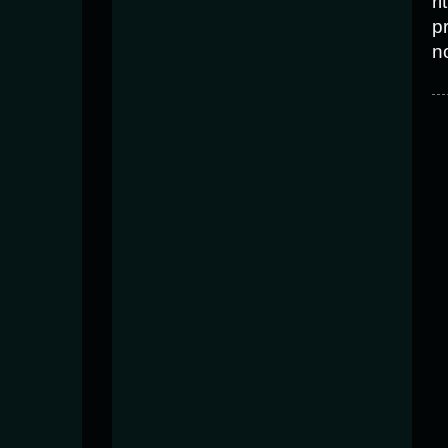
ri
p
n