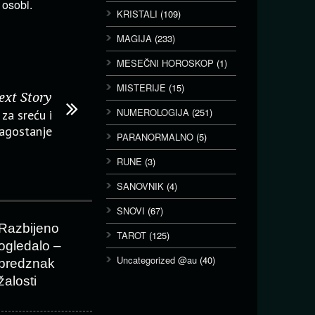
 osobi.
KRISTALI
(109)
MAGIJA
(233)
MESEČNI HOROSKOP
(1)
MISTERIJE
(15)
ext Story
NUMEROLOGIJA
(251)
 za sreću i
agostanje
PARANORMALNO
(5)
RUNE
(3)
SANOVNIK
(4)
SNOVI
(67)
Razbijeno
TAROT
(125)
ogledalo –
Uncategorized @au
(40)
predznak
žalosti