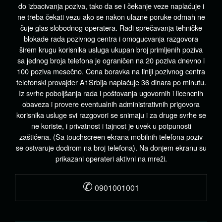
do izbacivanja poziva, tako da se i čekanje veze naplaćuje i
ne treba čekati vezu ako se nakon ulazne poruke odmah ne
čuje glas slobodnog operatera. Radi sprečavanja tehničke
blokade rada pozivnog centra i omogucvanja razgovora
širem krugu korisnika usluga ukupan broj primljenih poziva
sa jednog broja telefona je ograničen na 20 poziva dnevno i
100 poziva mesečno. Cena boravka na liniji pozivnog centra
telefonski provajder A1Srbija naplaćuje 36 dinara po minutu.
Iz svrhe poboljšanja rada i poštovanja ugovornih i licencnih
obaveza i provere eventualnih administrativnih prigovora
korisnika usluge svi razgovori se snimaju i za druge svrhe se
ne koriste, i privatnost i tajnost je uvek u potpunosti
zaštićena. (Sa touchscreen ekrana mobilnih telefona poziv
se ostvaruje dodirom na broj telefona). Na donjem ekranu su
prikazani operateri aktivni na mreži.
✆
0901001001