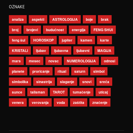
OZNAKE
analiza
aspekti
ASTROLOGIJA
boje
brak
broj
brojevi
budućnost
energija
FENG SHUI
feng šui
HOROSKOP
jupiter
kamen
karte
KRISTALI
ljubav
ljubavna
ljubavni
MAGIJA
mars
mesec
novac
NUMEROLOGIJA
odnosi
planete
proricanje
ritual
saturn
simbol
simbolika
sinastrija
slaganje
snovi
sreća
sunce
talisman
TAROT
tumačenje
uticaj
venera
verovanja
voda
zaštita
značenje