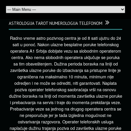
ASTROLOGIJA TAROT NUMEROLOGIJA TELEFONOM
Radno vreme astro pozivnog centra je od 8 sati ujutru do 24
sati u ponoć. Nakon ulazne besplatne poruke telefonskog
operatera A1 Srbija dobijate vezu sa slobodnim operaterom
centra. Ako nema slobodnih operatera uključuje se poruka
sa tim obaveštenjem. Dužina perioda boravka na liniji od
završetka ulazne poruke do izbacivanja sa pristupne linije je
ograničena na maksimalno 10 minuta, minimum nije
odredjen i ne može se odrediti, niti garantovati. Naplata
poziva operater telefonskog saobraćaja vrši na osnovu
dužine boravka na liniji od momenta završetka ulazne poruke
i prebacivanja na servis i traje do momenta prekidanja veze.
Prebacivanje veze sa jednog na drugog operatera centra se
ne preporučuje jer je tada izgledna mogućnost ne
ostvarivanja razgovora. Operater telefonskih usluga
naplaćuje dužinu trajanja poziva od završetka ulazne poruke