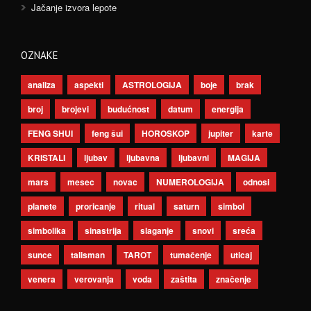
Jačanje izvora lepote
OZNAKE
analiza
aspekti
ASTROLOGIJA
boje
brak
broj
brojevi
budućnost
datum
energija
FENG SHUI
feng šui
HOROSKOP
jupiter
karte
KRISTALI
ljubav
ljubavna
ljubavni
MAGIJA
mars
mesec
novac
NUMEROLOGIJA
odnosi
planete
proricanje
ritual
saturn
simbol
simbolika
sinastrija
slaganje
snovi
sreća
sunce
talisman
TAROT
tumačenje
uticaj
venera
verovanja
voda
zaštita
značenje