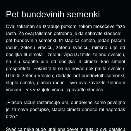
Pet bundevinih semenki
Ovaj talisman se izrađuje petkom, tokom mesečeve faze
rasta. Za ovaj talisman potrebno je da nabavite sledeće:
pet bundevinih semenki, tri štapića cimeta, jedan plaćen
račun, zelenu vrećicu, zelenu svećicu, mirisno ulje od
bosiljka ili cimeta i zelenu vrpcu.Uzmite zelenu svećicu,
na nju kapnite ulje od bosiljka ili cimeta, kao simbol
prosperiteta. Fokusirajte se na novac dok palite svećicu.
Uzmite zelenu vrećicu, dodajte pet bundevinih semenki,
štapić cimeta, plaćen račun i sve ovo zavežite zelenom
vrpcom. Dok vezujete vrpcu, izgovorite sledeće:
„Plaćen račun rasterećuje um, bundevino seme povoljno
je za nove postupke, štapići cimeta doneće mi napredak
brzo.“
Svećica neka bude upaljena devet minuta, a ovu bajalicu