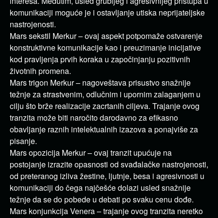
interesa. Međutim, usled grubljeg i agresivnijeg pristupa u
komunikaciji moguće je i ostavljanje utiska neprijateljske
nastrojenosti.
Mars sekstil Merkur – ovaj aspekt potpomaže ostvarenje
konstruktivne komunikacije kao i preuzimanje inicijative
kod pravljenja prvih koraka u započinjanju pozitivnih
životnih promena.
Mars trigon Merkur – nagoveštava prisustvo snažnije
težnje za strastvenim, odlučnim i upornim zalaganjem u
cilju što brže realizacije zacrtanih ciljeva. Trajanje ovog
tranzita može biti naročito darodavno za efikasno
obavljanje raznih intelektualnih izazova a ponajviše za
pisanje.
Mars opozicija Merkur – ovaj tranzit upućuje na
postojanje izrazite opasnosti od svađalačke nastrojenosti,
od preteranog izliva žestine, ljutnje, besa i agresivnosti u
komunikaciji do čega najčešće dolazi usled snažnije
težnje da se do pobede u debati po svaku cenu dođe.
Mars konjunkcija Venera – trajanje ovog tranzita neretko