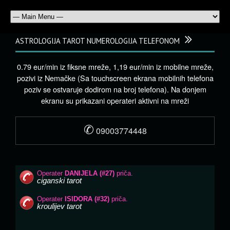
ASTROLOGIJA TAROT NUMEROLOGIJA TELEFONOM
0.79 eur/min iz fiksne mreže, 1,19 eur/min iz mobilne mreže,
pozivi iz Nemačke (Sa touchscreen ekrana mobilnih telefona
poziv se ostvaruje dodirom na broj telefona). Na donjem
ekranu su prikazani operateri aktivni na mreži
✆
09003774448