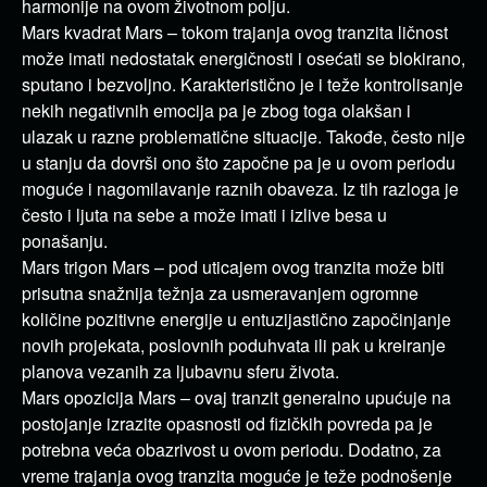
harmonije na ovom životnom polju.
Mars kvadrat Mars – tokom trajanja ovog tranzita ličnost
može imati nedostatak energičnosti i osećati se blokirano,
sputano i bezvoljno. Karakteristično je i teže kontrolisanje
nekih negativnih emocija pa je zbog toga olakšan i
ulazak u razne problematične situacije. Takođe, često nije
u stanju da dovrši ono što započne pa je u ovom periodu
moguće i nagomilavanje raznih obaveza. Iz tih razloga je
često i ljuta na sebe a može imati i izlive besa u
ponašanju.
Mars trigon Mars – pod uticajem ovog tranzita može biti
prisutna snažnija težnja za usmeravanjem ogromne
količine pozitivne energije u entuzijastično započinjanje
novih projekata, poslovnih poduhvata ili pak u kreiranje
planova vezanih za ljubavnu sferu života.
Mars opozicija Mars – ovaj tranzit generalno upućuje na
postojanje izrazite opasnosti od fizičkih povreda pa je
potrebna veća obazrivost u ovom periodu. Dodatno, za
vreme trajanja ovog tranzita moguće je teže podnošenje