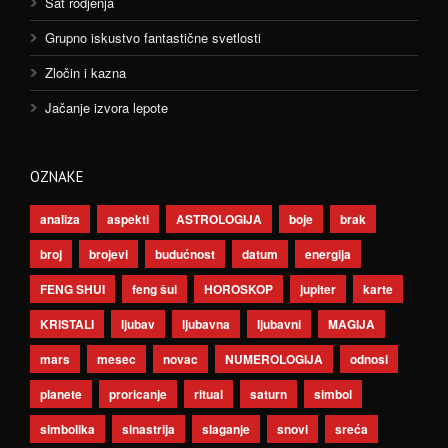
Sat rodjenja
Grupno iskustvo fantastične svetlosti
Zločin i kazna
Jačanje izvora lepote
OZNAKE
analiza
aspekti
ASTROLOGIJA
boje
brak
broj
brojevi
budućnost
datum
energija
FENG SHUI
feng šui
HOROSKOP
jupiter
karte
KRISTALI
ljubav
ljubavna
ljubavni
MAGIJA
mars
mesec
novac
NUMEROLOGIJA
odnosi
planete
proricanje
ritual
saturn
simbol
simbolika
sinastrija
slaganje
snovi
sreća