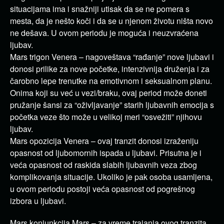
situacijama ima i snažniji utisak da se ne pomera s
mesta, da je nešto koči i da se u njenom životu ništa novo
ne dešava. U ovom periodu je moguća i neuzvraćena
ljubav.
Mars trigon Venera – nagoveštava “rađanje” nove ljubavi i
donosi prilike za nove početke, intenzivnija druženja i za
čarobno lepe trenutke na emotivnom i seksualnom planu.
Onima koji su već u vezi/braku, ovaj period može doneti
pružanje šansi za “oživljavanje” starih ljubavnih emocija s
početka veze što može u velikoj meri “osvežiti” njihovu
ljubav.
Mars opozicija Venera – ovaj tranzit donosi izraženiju
opasnost od ljubomornih ispada u ljubavi. Prisutna je i
veća opasnost od raskida slabih ljubavnih veza zbog
komplikovanja situacije. Ukoliko je pak osoba usamljena,
u ovom periodu postoji veća opasnost od pogrešnog
izbora u ljubavi.
Mars konjunkcija Mars – za vreme trajanja ovog tranzita