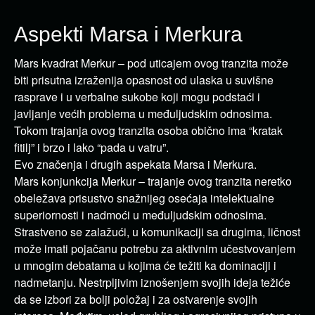
Aspekti Marsa i Merkura
Mars kvadrat Merkur – pod uticajem ovog tranzita može
biti prisutna izraženija opasnost od ulaska u suvišne
rasprave i u verbalne sukobe koji mogu podstaći i
javljanje većih problema u međuljudskim odnosima.
Tokom trajanja ovog tranzita osoba obično ima “kratak
fitilj” i brzo i lako “pada u vatru”.
Evo značenja i drugih aspekata Marsa i Merkura.
Mars konjunkcija Merkur – trajanje ovog tranzita neretko
obeležava prisustvo snažnijeg osećaja intelektualne
superiornosti i nadmoći u međuljudskim odnosima.
Strastveno se zalažući, u komunikaciji sa drugima, ličnost
može imati pojačanu potrebu za aktivnim učestvovanjem
u mnogim debatama u kojima će težiti ka dominaciji i
nadmetanju. Nestrpljivim iznošenjem svojih ideja težiće
da se izbori za bolji položaj i za ostvarenje svojih