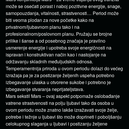
može se osećati porast i naboj pozitivne energije, snage,
samopouzdanja, vitalnosti, strastvenosti… Period može
biti veoma plodan za nove početke kako na
privatnom/ljubavnom planu tako i na
profesionalnom/poslovnom planu. Pružaju se brojne
prilike i šanse a od posebnog značaja je pravilno
usmerenje energije i upotreba svoje energičnosti na
ispravan i konstruktivan način kao i nastojanje na
održavanju skladnih međuljudskih odnosa.
Temperamentnija priroda u ovom periodu dolazi do većeg
izražaja pa je za postizanje željenih uspeha potrebno
izbegavanje ulaska u otvorene sukobe i potrebno je
izbegavanje stvaranja neprijateljstava.
Mars sekstil Mars – ovaj aspekt potpomaže oslobađanje
vatrene strastvenosti na polju ljubavi tako da osoba u
ovom periodu može znatno lakše izražavati svoje želje,
potrebe i težnje u ljubavi što može doprineti i poboljšanju
celokupnog slaganja u ljubavi i postizanju željene