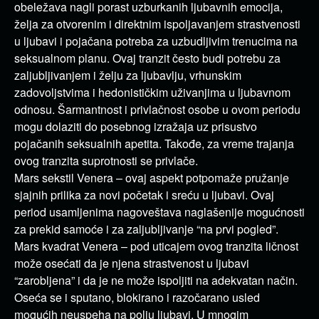
obeležava nagli porast uzburkanih ljubavnih emocija,
želja za otvorenim i direktnim ispoljavanjem strastvenosti
u ljubavi i pojačana potreba za uzbudljivim trenucima na
seksualnom planu. Ovaj tranzit često budi potrebu za
zaljubljivanjem i želju za ljubavlju, vrhunskim
zadovoljstvima i hedonističkim uživanjima u ljubavnom
odnosu. Šarmantnost i privlačnost osobe u ovom periodu
mogu dolaziti do posebnog izražaja uz prisustvo
pojačanih seksualnih apetita. Takođe, za vreme trajanja
ovog tranzita suprotnosti se privlače.
Mars sekstil Venera – ovaj aspekt potpomaže pružanje
sjajnih prilika za novi početak i sreću u ljubavi. Ovaj
period usamljenima nagoveštava naglašenije mogućnosti
za prekid samoće i za zaljubljivanje “na prvi pogled”.
Mars kvadrat Venera – pod uticajem ovog tranzita ličnost
može osećati da je njena strastvenost u ljubavi
“zarobljena” i da je ne može ispoljiti na adekvatan način.
Oseća se i sputano, blokirano i razočarano usled
mogućih neuspeha na polju ljubavi. U mnogim