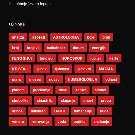
Jačanje izvora lepote
OZNAKE
analiza
aspekti
ASTROLOGIJA
boje
brak
broj
brojevi
budućnost
datum
energija
FENG SHUI
feng šui
HOROSKOP
jupiter
karte
KRISTALI
ljubav
ljubavna
ljubavni
MAGIJA
mars
mesec
novac
NUMEROLOGIJA
odnosi
planete
proricanje
ritual
saturn
simbol
simbolika
sinastrija
slaganje
snovi
sreća
sunce
talisman
TAROT
tumačenje
uticaj
venera
verovanja
voda
zaštita
značenje