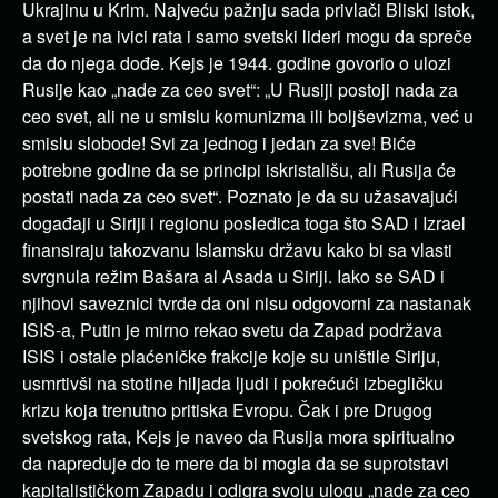
Ukrajinu u Krim. Najveću pažnju sada privlači Bliski istok,
a svet je na ivici rata i samo svetski lideri mogu da spreče
da do njega dođe. Kejs je 1944. godine govorio o ulozi
Rusije kao „nade za ceo svet“: „U Rusiji postoji nada za
ceo svet, ali ne u smislu komunizma ili boljševizma, već u
smislu slobode! Svi za jednog i jedan za sve! Biće
potrebne godine da se principi iskristališu, ali Rusija će
postati nada za ceo svet“. Poznato je da su užasavajući
događaji u Siriji i regionu posledica toga što SAD i Izrael
finansiraju takozvanu Islamsku državu kako bi sa vlasti
svrgnula režim Bašara al Asada u Siriji. Iako se SAD i
njihovi saveznici tvrde da oni nisu odgovorni za nastanak
ISIS-a, Putin je mirno rekao svetu da Zapad podržava
ISIS i ostale plaćeničke frakcije koje su uništile Siriju,
usmrtivši na stotine hiljada ljudi i pokrećući izbegličku
krizu koja trenutno pritiska Evropu. Čak i pre Drugog
svetskog rata, Kejs je naveo da Rusija mora spiritualno
da napreduje do te mere da bi mogla da se suprotstavi
kapitalističkom Zapadu i odigra svoju ulogu „nade za ceo