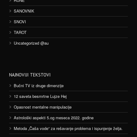
RUNE
SANOVNIK
SNOVI
TAROT
Uncategorized @au
NAJNOVIJI TEKSTOVI
Bučni TV iz druge dimenzije
12 saveta besmrtne Lujze Hej
Opasnost mentalne manipulacije
Astrološki aspekti 5.og meseca 2022. godine
Metoda „Čaša vode“ za rešavanje problema i ispunjenje želja.