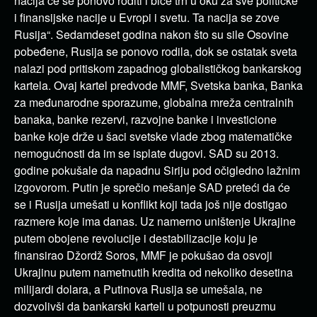
nacija će se ponovo roditi i biće trn u oku za sve političke
i finansijske nacije u Evropi i svetu. Ta nacija se zove
Rusija“. Sedamdeset godina nakon što su sile Osovine
pobeđene, Rusija se ponovo rodila, dok se ostatak sveta
nalazi pod pritiskom zapadnog globalističkog bankarskog
kartela. Ovaj kartel predvode MMF, Svetska banka, Banka
za međunarodne sporazume, globalna mreža centralnih
banaka, banke rezervi, razvojne banke i investicione
banke koje drže u šaci svetske vlade zbog matematičke
nemogućnosti da im se isplate dugovi. SAD su 2013.
godine pokušale da napadnu Siriju pod očigledno lažnim
izgovorom. Putin je sprečio mešanje SAD preteći da će
se i Rusija umešati u konflikt koji tada još nije dostigao
razmere koje ima danas. Uz namerno uništenje Ukrajine
putem obojene revolucije i destabilizacije koju je
finansirao Džordž Soros, MMF je pokušao da osvoji
Ukrajinu putem nametnutih kredita od nekoliko desetina
milijardi dolara, a Putinova Rusija se umešala, ne
dozvolivši da bankarski karteli u potpunosti preuzmu