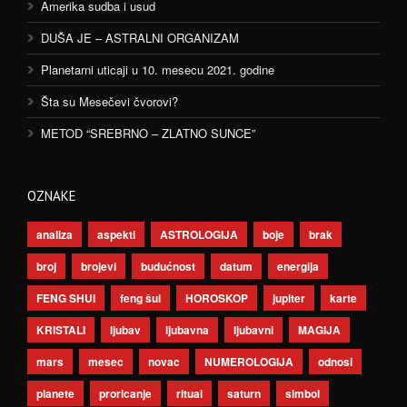
Amerika sudba i usud
DUŠA JE – ASTRALNI ORGANIZAM
Planetarni uticaji u 10. mesecu 2021. godine
Šta su Mesečevi čvorovi?
METOD “SREBRNO – ZLATNO SUNCE”
OZNAKE
analiza
aspekti
ASTROLOGIJA
boje
brak
broj
brojevi
budućnost
datum
energija
FENG SHUI
feng šui
HOROSKOP
jupiter
karte
KRISTALI
ljubav
ljubavna
ljubavni
MAGIJA
mars
mesec
novac
NUMEROLOGIJA
odnosi
planete
proricanje
ritual
saturn
simbol