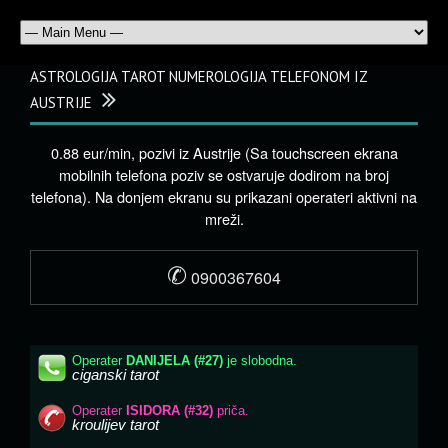
ASTROLOGIJA TAROT NUMEROLOGIJA TELEFONOM IZ
AUSTRIJE
0.88 eur/min, pozivi iz Austrije (Sa touchscreen ekrana
mobilnih telefona poziv se ostvaruje dodirom na broj
telefona). Na donjem ekranu su prikazani operateri aktivni na
mreži.
✆
0900367604