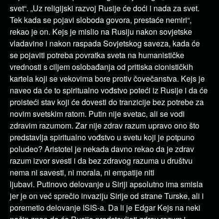
svet“. „Uz religijski razvoj Rusije će doći i nada za svet.
Tek kada se pojavi sloboda govora, prestaće nemiri“,
rekao je on. Kejs je mislio na Rusiju nakon sovjetske
vladavine i nakon raspada Sovjetskog saveza, kada će
se pojaviti potreba povratka sveta na humanističke
vrednosti s ciljem oslobađanja od pritiska cionističkih
kartela koji se vekovima bore protiv čovečanstva. Kejs je
naveo da će to spiritualno vođstvo poteći iz Rusije i da će
proisteći stav koji će dovesti do tranzicije bez potrebe za
novim svetskim ratom. Putin nije svetac, ali se vodi
zdravim razumom. Zar nije zdrav razum upravo ono što
predstavlja spiritualno vođstvo u svetu koji je potpuno
poludeo? Aristotel je nekada davno rekao da je zdrav
razum izvor svesti i da bez zdravog razuma u društvu
nema ni savesti, ni morala, ni empatije niti
ljubavi. Putinovo delovanje u Siriji apsolutno ima smisla
jer je on već sprečio invaziju Sirije od strane Turske, ali i
poremetio delovanje ISIS-a. Da li je Edgar Kejs na neki