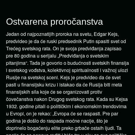
Ostvarena proročanstva
Jedan od najpoznatijih proroka na svetu, Edgar Kejs,
predvideo je da će ruski predsednik Putin spasiti svet od
Trećeg svetskog rata. On je svoja predviđanja zapisao
pre 80 godina u serijalu „Predviđanja o svetskim
pitanjima“. Tada je govorio o budućnosti svetskih finansija
i svetskog vođstva, kolektivnoj spiritualnosti i važnoj ulozi
Rusije na svetskoj sceni. Kejs je predvideo da će svet
pasti u finansijsku krizu i istakao da će Rusija biti meta
finansijskih sila koje će se organizovati protiv
čovečanstva nakon Drugog svetskog rata. Kada su Kejsa
1932. godine pitali o političkim i ekonomskim trendovima
u Evropi, on je rekao: „Evropa će se raspasti. Pre par
godina je došlo do raspada moćne nacije, što je
doprinelo bogaćenju elite preko grbače ostaih ljudi. Ta