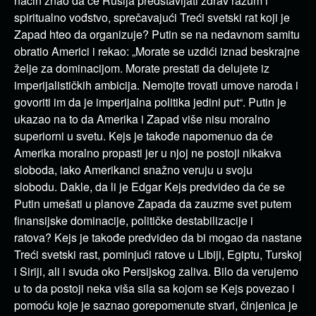
način znao da će Rusija predstavljati zdrav razum i
spiritualno vođstvo, sprečavajući Treći svetski rat koji je
Zapad hteo da organizuje? Putin se na nedavnom samitu
obratio Americi i rekao: „Morate se uzdići iznad beskrajne
želje za dominacijom. Morate prestati da delujete iz
imperijalističkih ambicija. Nemojte trovati umove naroda i
govoriti im da je imperijalna politika jedini put“. Putin je
ukazao na to da Amerika i Zapad više nisu moralno
superiorni u svetu. Kejs je takođe napomenuo da će
Amerika moralno propasti jer u njoj ne postoji nikakva
sloboda, iako Amerikanci snažno veruju u svoju
slobodu. Dakle, da li je Edgar Kejs predvideo da će se
Putin umešati u planove Zapada da zauzme svet putem
finansijske dominacije, političke destabilizacije i
ratova? Kejs je takođe predvideo da bi mogao da nastane
Treći svetski rast, pominjući ratove u Libiji, Egiptu, Turskoj
i Siriji, ali i svuda oko Persijskog zaliva. Bilo da verujemo
u to da postoji neka viša sila sa kojom se Kejs povezao i
pomoću koje je saznao gorepomenute stvari, činjenica je