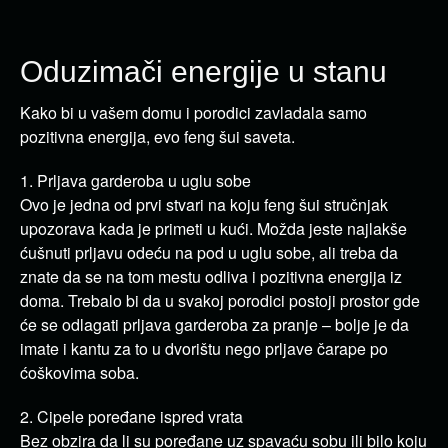
Oduzimači energije u stanu
Kako bi u vašem domu i porodici zavladala samo
pozitivna energija, evo feng šui saveta.
1. Prljava garderoba u uglu sobe
Ovo je jedna od prvi stvari na koju feng šui stručnjak
upozorava kada je primeti u kući. Možda jeste najlakše
ćušnuti prljavu odeću na pod u uglu sobe, ali treba da
znate da se na tom mestu odliva i pozitivna energija iz
doma. Trebalo bi da u svakoj porodici postoji prostor gde
će se odlagati prljava garderoba za pranje – bolje je da
imate i kantu za to u dvorištu nego prljave čarape po
ćoškovima soba.
2. Cipele poređane ispred vrata
Bez obzira da li su poređane uz spavaću sobu ili bilo koju