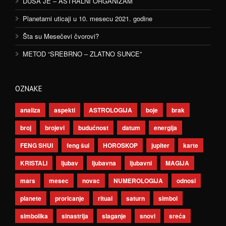
DUŠA JE – ASTRALNI ORGANIZAM
Planetarni uticaji u 10. mesecu 2021. godine
Šta su Mesečevi čvorovi?
METOD “SREBRNO – ZLATNO SUNCE”
OZNAKE
analiza
aspekti
ASTROLOGIJA
boje
brak
broj
brojevi
budućnost
datum
energija
FENG SHUI
feng šui
HOROSKOP
jupiter
karte
KRISTALI
ljubav
ljubavna
ljubavni
MAGIJA
mars
mesec
novac
NUMEROLOGIJA
odnosi
planete
proricanje
ritual
saturn
simbol
simbolika
sinastrija
slaganje
snovi
sreća