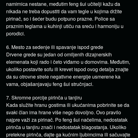
namirnica nestane, međutim feng šui učitelji kažu da
nikada ne treba dopustiti da vam tegle u kojima držite
pirinač, so i šećer budu potpuno prazne. Police sa
praznim teglama u kuhinji utiču na sreću i harmoniju u
porodici.
6. Mesto za sedenje ili spavanje ispod grede
Drvene grede su jedan od omiljenih dizajnerskih
elemenata koji rado i četo viđamo u domovima. Međutim,
ukoliko postavite sofu ili krevet ispod ovog detalja znajte
da su otrovne strele negativne energije usmerene ka
vama, objašanjavaju feng šui stručnjaci.
7. Skromne porcije pirinča u tanjiru
Kada služite hranu gostima ili ukućanima pobrinite se da
svaki član ima hrane više nego dovoljno. Ovo pravilo
najpre važi za pirinač. Po feng šui načelima, nedostatak
pirinča u tanjiru znači i nedostatak blagostanja. Ukoliko
pretekne pirinča, dajte ga kućnim ljubimcima ili sačuvajte