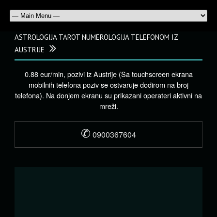
ASTROLOGIJA TAROT NUMEROLOGIJA TELEFONOM IZ
AUSTRIJE
0.88 eur/min, pozivi iz Austrije (Sa touchscreen ekrana
mobilnih telefona poziv se ostvaruje dodirom na broj
telefona). Na donjem ekranu su prikazani operateri aktivni na
mreži.
✆
0900367604