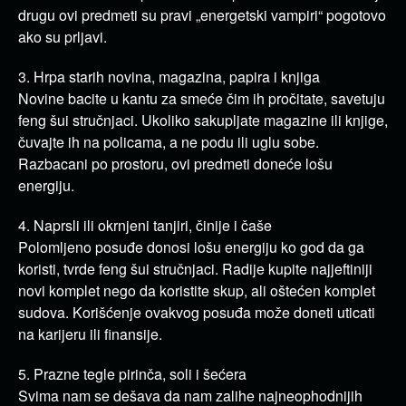
drugu ovi predmeti su pravi „energetski vampiri“ pogotovo
ako su prljavi.
3. Hrpa starih novina, magazina, papira i knjiga
Novine bacite u kantu za smeće čim ih pročitate, savetuju
feng šui stručnjaci. Ukoliko sakupljate magazine ili knjige,
čuvajte ih na policama, a ne podu ili uglu sobe.
Razbacani po prostoru, ovi predmeti doneće lošu
energiju.
4. Naprsli ili okrnjeni tanjiri, činije i čaše
Polomljeno posuđe donosi lošu energiju ko god da ga
koristi, tvrde feng šui stručnjaci. Radije kupite najjeftiniji
novi komplet nego da koristite skup, ali oštećen komplet
sudova. Korišćenje ovakvog posuđa može doneti uticati
na karijeru ili finansije.
5. Prazne tegle pirinča, soli i šećera
Svima nam se dešava da nam zalihe najneophodnijih