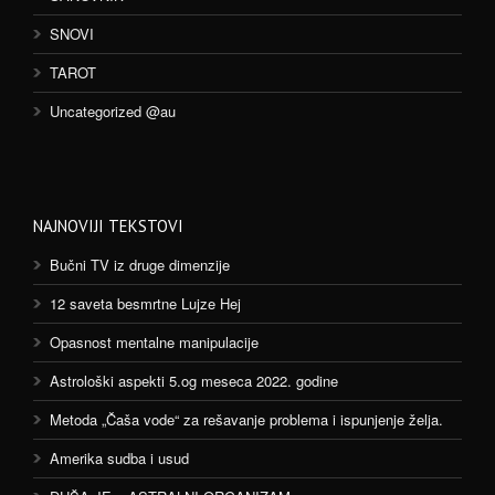
SNOVI
TAROT
Uncategorized @au
NAJNOVIJI TEKSTOVI
Bučni TV iz druge dimenzije
12 saveta besmrtne Lujze Hej
Opasnost mentalne manipulacije
Astrološki aspekti 5.og meseca 2022. godine
Metoda „Čaša vode“ za rešavanje problema i ispunjenje želja.
Amerika sudba i usud