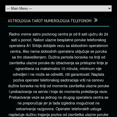
ASTROLOGIJA TAROT NUMEROLOGIJA TELEFONOM
Radno vreme astro pozivnog centra je od 8 sati ujutru do 24
sati u ponoć. Nakon ulazne besplatne poruke telefonskog
operatera A1 Srbija dobijate vezu sa slobodnim operaterom
centra. Ako nema slobodnih operatera uključuje se poruka
sa tim obaveštenjem. Dužina perioda boravka na liniji od
završetka ulazne poruke do izbacivanja sa pristupne linije je
ograničena na maksimalno 10 minuta, minimum nije
odredjen i ne može se odrediti, niti garantovati. Naplata
poziva operater telefonskog saobraćaja vrši na osnovu
dužine boravka na liniji od momenta završetka ulazne poruke
i prebacivanja na servis i traje do momenta prekidanja veze.
Prebacivanje veze sa jednog na drugog operatera centra se
ne preporučuje jer je tada izgledna mogućnost ne
ostvarivanja razgovora. Operater telefonskih usluga
naplaćuje dužinu trajanja poziva od završetka ulazne poruke