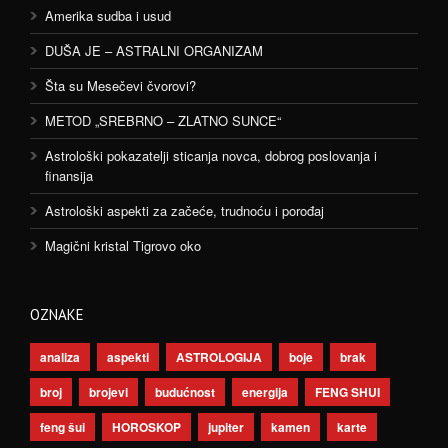
Amerika sudba i usud
DUŠA JE – ASTRALNI ORGANIZAM
Šta su Mesečevi čvorovi?
METOD „SREBRNO – ZLATNO SUNCE“
Astrološki pokazatelji sticanja novca, dobrog poslovanja i
finansija
Astrološki aspekti za začeće, trudnoću i porođaj
Magični kristal Tigrovo oko
OZNAKE
analiza
aspekti
ASTROLOGIJA
boje
brak
broj
brojevi
budućnost
energija
FENG SHUI
feng šui
HOROSKOP
jupiter
kamen
karte