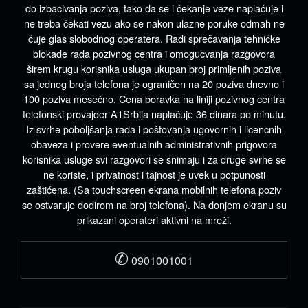
do izbacivanja poziva, tako da se i čekanje veze naplaćuje i
ne treba čekati vezu ako se nakon ulazne poruke odmah ne
čuje glas slobodnog operatera. Radi sprečavanja tehničke
blokade rada pozivnog centra i omogucvanja razgovora
širem krugu korisnika usluga ukupan broj primljenih poziva
sa jednog broja telefona je ograničen na 20 poziva dnevno i
100 poziva mesečno. Cena boravka na liniji pozivnog centra
telefonski provajder A1Srbija naplaćuje 36 dinara po minutu.
Iz svrhe poboljšanja rada i poštovanja ugovornih i licencnih
obaveza i provere eventualnih administrativnih prigovora
korisnika usluge svi razgovori se snimaju i za druge svrhe se
ne koriste, i privatnost i tajnost je uvek u potpunosti
zaštićena. (Sa touchscreen ekrana mobilnih telefona poziv
se ostvaruje dodirom na broj telefona). Na donjem ekranu su
prikazani operateri aktivni na mreži.
✆
0901001001