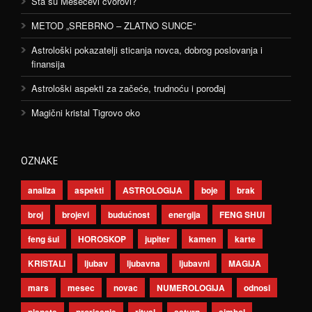
Šta su Mesečevi čvorovi?
METOD „SREBRNO – ZLATNO SUNCE“
Astrološki pokazatelji sticanja novca, dobrog poslovanja i
finansija
Astrološki aspekti za začeće, trudnoću i porođaj
Magični kristal Tigrovo oko
OZNAKE
analiza
aspekti
ASTROLOGIJA
boje
brak
broj
brojevi
budućnost
energija
FENG SHUI
feng šui
HOROSKOP
jupiter
kamen
karte
KRISTALI
ljubav
ljubavna
ljubavni
MAGIJA
mars
mesec
novac
NUMEROLOGIJA
odnosi