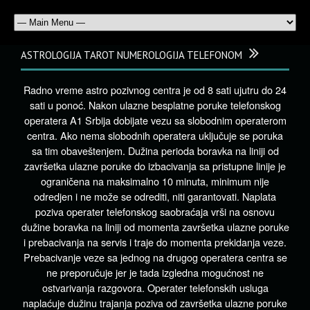
ASTROLOGIJA TAROT NUMEROLOGIJA TELEFONOM
Radno vreme astro pozivnog centra je od 8 sati ujutru do 24
sati u ponoć. Nakon ulazne besplatne poruke telefonskog
operatera A1 Srbija dobijate vezu sa slobodnim operaterom
centra. Ako nema slobodnih operatera uključuje se poruka
sa tim obaveštenjem. Dužina perioda boravka na liniji od
završetka ulazne poruke do izbacivanja sa pristupne linije je
ograničena na maksimalno 10 minuta, minimum nije
odredjen i ne može se odrediti, niti garantovati. Naplata
poziva operater telefonskog saobraćaja vrši na osnovu
dužine boravka na liniji od momenta završetka ulazne poruke
i prebacivanja na servis i traje do momenta prekidanja veze.
Prebacivanje veze sa jednog na drugog operatera centra se
ne preporučuje jer je tada izgledna mogućnost ne
ostvarivanja razgovora. Operater telefonskih usluga
naplaćuje dužinu trajanja poziva od završetka ulazne poruke