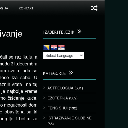
GIJA
KONTAKT
zivanje
IZABERITE JEZIK
ji se razlikuju, a
 između 31.decembra
irom sveta tada se
KATEGORIJE
 loše iza sebe. U
znih vrata i na taj
ASTROLOGIJA
(631)
 je najbolje vreme
vno čišćenje kuće.
EZOTERIJA
(369)
. Po mogućnosti dom
FENG SHUI
(132)
e obavijena sa tri
nergije i belim za
ISTRAŽIVANJE SUDBINE
(66)