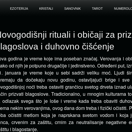
EZOTERIJA
KRISTALI
SANOVNIK
TAROT
NUMEROLO
ovogodišnji rituali i običaji za pri
lagoslova i duhovno čišćenje
va godina je vreme koje ima poseban značaj. Verovanja i običa
ako od njih je potpuno drugačije i jedinstveno. Određeni put,
1. januara je vreme koje u sebi sadrži veliku moć. Ljudi š
remaju da dočekaju novu godinu, ostavljajući brige i sve
vogodišnjoj noći treba ostaviti grančicu svetog drveta iznad ula
čin prizvati blagoslove. Tradicionalno, u mnogim kulturama to
 odlazak svega što je loše i vreme kada treba obaviti duho
ema nekim verovanjima, ovog dana dom treba i fizički očistiti
eba očistiti metlom koja je naprskana svetom vodom i koja j
nca, crvenim za zaštitu, crnim za neutralisanje negativne e
štitu i blagostanje.