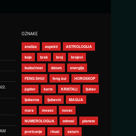
OZNAKE
analiza
aspekti
ASTROLOGIJA
boje
brak
broj
brojevi
budućnost
datum
energija
FENG SHUI
feng šui
HOROSKOP
022.
jupiter
karte
KRISTALI
ljubav
ljubavna
ljubavni
MAGIJA
mars
mesec
novac
NUMEROLOGIJA
odnosi
planete
ZAM
proricanje
ritual
saturn