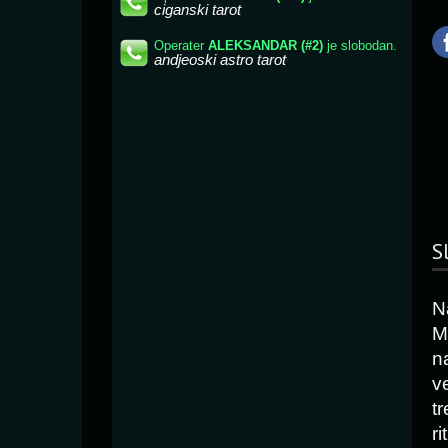
S
N
M
n
v
tr
ri