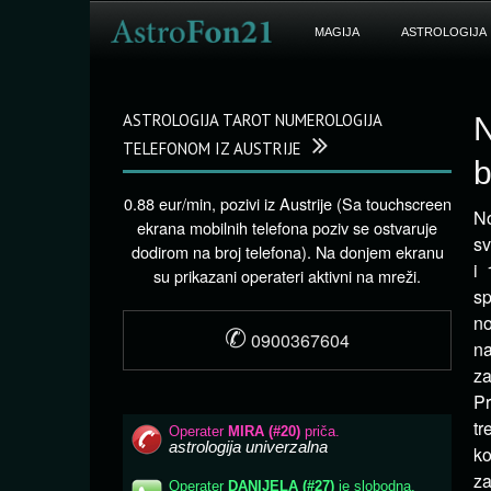
MAGIJA
ASTROLOGIJA
ASTROLOGIJA TAROT NUMEROLOGIJA
N
TELEFONOM IZ AUSTRIJE
b
0.88 eur/min, pozivi iz Austrije (Sa touchscreen
No
ekrana mobilnih telefona poziv se ostvaruje
sv
dodirom na broj telefona). Na donjem ekranu
i 
su prikazani operateri aktivni na mreži.
sp
no
✆
0900367604
na
za
Pr
tr
ko
za