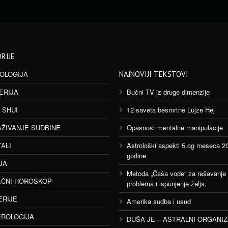
RIJE
OLOGIJA
NAJNOVIJI TEKSTOVI
ERIJA
Bučni TV iz druge dimenzije
 SHUI
12 saveta besmrtne Lujze Hej
AŽIVANJE SUDBINE
Opasnost mentalne manipulacije
TALI
Astrološki aspekti 5.og meseca 2
godine
JA
Metoda „Čaša vode“ za rešavanje
ČNI HOROSKOP
problema i ispunjenje želja.
ERIJE
Amerika sudba i usud
ROLOGIJA
DUŠA JE – ASTRALNI ORGANI