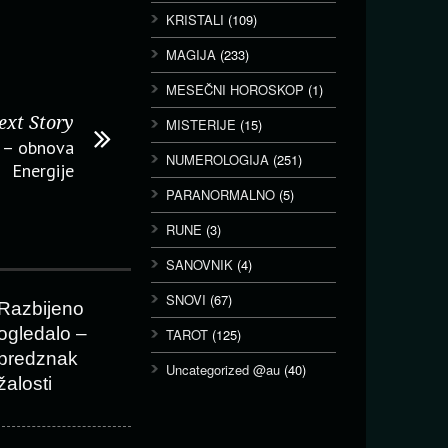
KRISTALI
(109)
MAGIJA
(233)
MESEČNI HOROSKOP
(1)
ext Story
MISTERIJE
(15)
j – obnova
NUMEROLOGIJA
(251)
Energije
PARANORMALNO
(5)
RUNE
(3)
SANOVNIK
(4)
SNOVI
(67)
Razbijeno
ogledalo –
TAROT
(125)
predznak
Uncategorized @au
(40)
žalosti