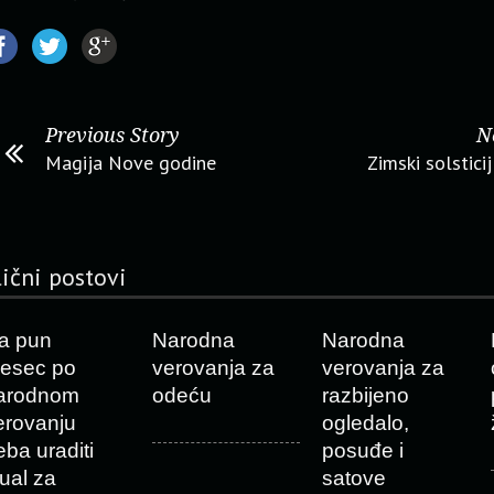
Previous Story
N
Magija Nove godine
Zimski solstici
lični postovi
a pun
Narodna
Narodna
esec po
verovanja za
verovanja za
arodnom
odeću
razbijeno
erovanju
ogledalo,
eba uraditi
posuđe i
tual za
satove