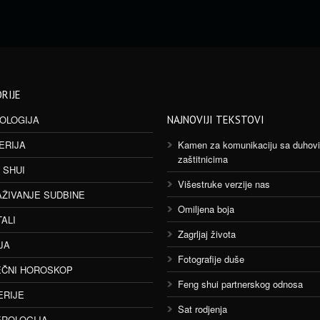
RIJE
OLOGIJA
NAJNOVIJI TEKSTOVI
ERIJA
Kamen za komunikaciju sa duhov
zaštitnicima
 SHUI
Višestruke verzije nas
AŽIVANJE SUDBINE
Omiljena boja
TALI
Zagrljaj života
JA
Fotografije duše
ČNI HOROSKOP
Feng shui partnerskog odnosa
ERIJE
Sat rodjenja
ROLOGIJA