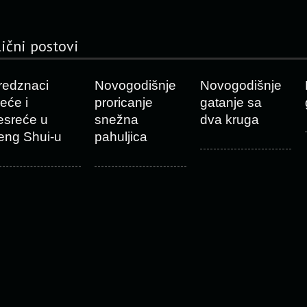
lični postovi
redznaci
Novogodišnje
Novogodišnje
reće i
proricanje
gatanje sa
esreće u
snežna
dva kruga
eng Shui-u
pahuljica