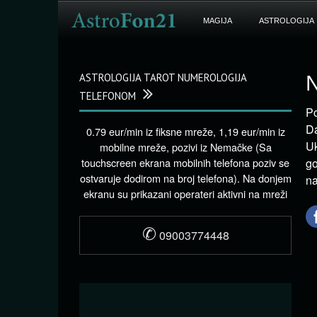
MAGIJA
ASTROLOGIJA
ASTROLOGIJA TAROT NUMEROLOGIJA
N
TELEFONOM
Po
Da
0.79 eur/min iz fiksne mreže, 1,19 eur/min iz
Uk
mobilne mreže, pozivi iz Nemačke (Sa
touchscreen ekrana mobilnih telefona poziv se
go
ostvaruje dodirom na broj telefona). Na donjem
na
ekranu su prikazani operateri aktivni na mreži
✆
09003774448