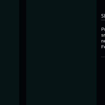
S
P
s
n
F