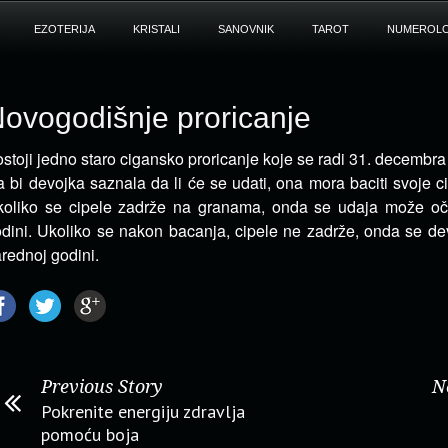
EZOTERIJA
KRISTALI
SANOVNIK
TAROT
NUMEROLO
ovogodišnje proricanje
stoji jedno staro cigansko proricanje koje se radi 31. decembr
 bi devojka saznala da li će se udati, ona mora
baciti svoje c
oliko se cipele zadrže na granama, onda se udaja može oče
dini. Ukoliko se nakon bacanja, cipele ne zadrže, onda se de
rednoj godini.
Previous Story
N
Pokrenite energiju zdravlja
pomoću boja