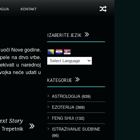
GIJA
KONTAKT
IZABERITE JEZIK
a uoči Nove godine.
ipele na drvo vrbe.
kivati u narednoj
vojka neće udati u
KATEGORIJE
ASTROLOGIJA
(639)
EZOTERIJA
(369)
FENG SHUI
(132)
ext Story
Trepetnik
ISTRAŽIVANJE SUDBINE
(66)