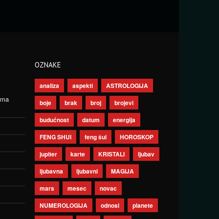
OZNAKE
analiza
aspekti
ASTROLOGIJA
ima
boje
brak
broj
brojevi
budućnost
datum
energija
FENG SHUI
feng šui
HOROSKOP
jupiter
karte
KRISTALI
ljubav
ljubavna
ljubavni
MAGIJA
mars
mesec
novac
NUMEROLOGIJA
odnosi
planete