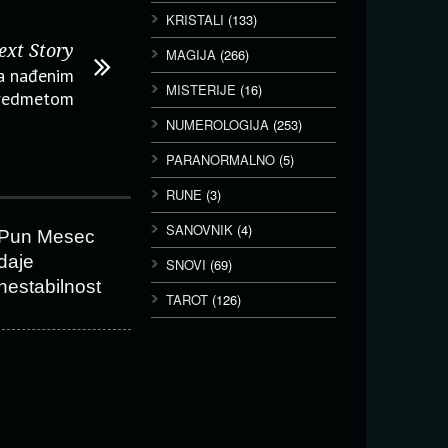
KRISTALI
(133)
ext Story
MAGIJA
(266)
sa nađenim
MISTERIJE
(16)
predmetom
NUMEROLOGIJA
(253)
PARANORMALNO
(5)
RUNE
(3)
SANOVNIK
(4)
Pun Mesec
daje
SNOVI
(69)
nestabilnost
TAROT
(126)