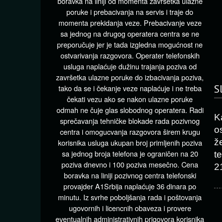
boravka na liniji od momenta završetka ulazne
poruke i prebacivanja na servis i traje do
momenta prekidanja veze. Prebacivanje veze
sa jednog na drugog operatera centra se ne
preporučuje jer je tada izgledna mogućnost ne
ostvarivanja razgovora. Operater telefonskih
usluga naplaćuje dužinu trajanja poziva od
završetka ulazne poruke do izbacivanja poziva,
S
tako da se i čekanje veze naplaćuje i ne treba
čekati vezu ako se nakon ulazne poruke
odmah ne čuje glas slobodnog operatera. Radi
K
sprečavanja tehničke blokade rada pozivnog
o
centra i omogucvanja razgovora širem krugu
ž
korisnika usluga ukupan broj primljenih poziva
sa jednog broja telefona je ograničen na 20
t
poziva dnevno i 100 poziva mesečno. Cena
2
boravka na liniji pozivnog centra telefonski
provajder A1Srbija naplaćuje 36 dinara po
minutu. Iz svrhe poboljšanja rada i poštovanja
ugovornih i licencnih obaveza i provere
eventualnih administrativnih prigovora korisnika