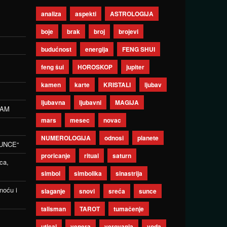
analiza
aspekti
ASTROLOGIJA
boje
brak
broj
brojevi
budućnost
energija
FENG SHUI
feng šui
HOROSKOP
jupiter
kamen
karte
KRISTALI
ljubav
ljubavna
ljubavni
MAGIJA
ZAM
mars
mesec
novac
NUMEROLOGIJA
odnosi
planete
UNCE“
proricanje
ritual
saturn
ca,
simbol
simbolika
sinastrija
noću i
slaganje
snovi
sreća
sunce
talisman
TAROT
tumačenje
uticaj
venera
verovanja
voda