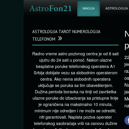
MAGIJA
ASTROLOGIJA
ASTROLOGIJA TAROT NUMEROLOGIJA
N
TELEFONOM
Radno vreme astro pozivnog centra je od 8 sati
22
ujutru do 24 sati u ponoć. Nakon ulazne
je
besplatne poruke telefonskog operatera A1
ra
Srbija dobijate vezu sa slobodnim operaterom
os
centra. Ako nema slobodnih operatera
Na
uključuje se poruka sa tim obaveštenjem.
Dužina perioda boravka na liniji od završetka
je
ulazne poruke do izbacivanja sa pristupne linije
Me
je ograničena na maksimalno 10 minuta,
na
minimum nije odredjen i ne može se odrediti,
niti garantovati. Naplata poziva operater
telefonskog saobraćaja vrši na osnovu dužine