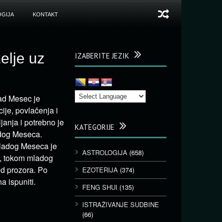
GIJA
KONTAKT
elje uz
IZABERITE JEZIK
lad Mesec je
ije, povlačenja i
anja i potrebno je
KATEGORIJE
adog Meseca.
mladog Meseca je
ASTROLOGIJA
(658)
u, tokom mladog
ed prozora. Po
EZOTERIJA
(374)
 ispuniti.
FENG SHUI
(135)
ISTRAŽIVANJE SUDBINE
(66)