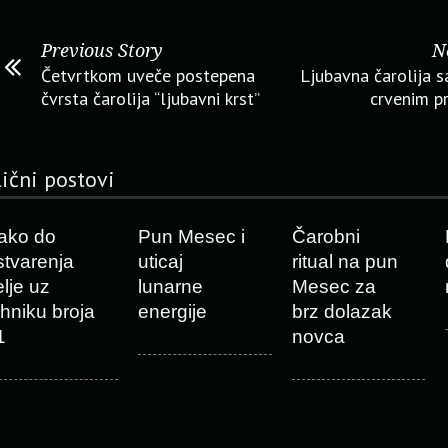
Previous Story
N
Četvrtkom uveče postepena
Ljubavna čarolija 
čvrsta čarolija “ljubavni krst”
crvenim 
lični postovi
ako do
Pun Mesec i
Čarobni
stvarenja
uticaj
ritual na pun
elje uz
lunarne
Mesec za
ehniku broja
energije
brz dolazak
1
novca