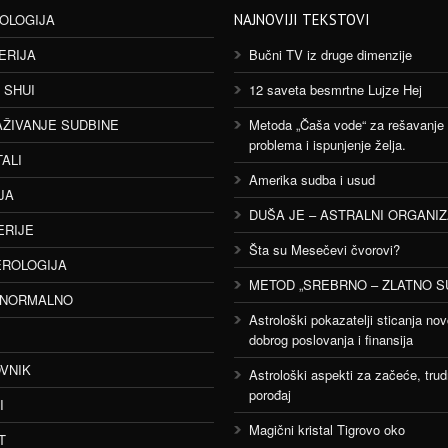
OLOGIJA
NAJNOVIJI TEKSTOVI
ERIJA
Bučni TV iz druge dimenzije
 SHUI
12 saveta besmrtne Lujze Hej
AŽIVANJE SUDBINE
Metoda „Čaša vode“ za rešavanje
problema i ispunjenje želja.
TALI
Amerika sudba i usud
JA
DUŠA JE – ASTRALNI ORGANI
ERIJE
Šta su Mesečevi čvorovi?
ROLOGIJA
METOD „SREBRNO – ZLATNO S
ANORMALNO
Astrološki pokazatelji sticanja nov
dobrog poslovanja i finansija
VNIK
Astrološki aspekti za začeće, trud
porođaj
I
Magični kristal Tigrovo oko
T