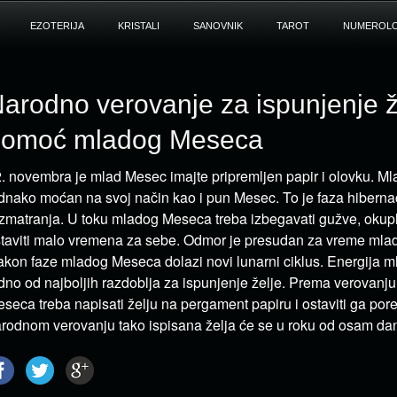
EZOTERIJA
KRISTALI
SANOVNIK
TAROT
NUMEROLO
arodno verovanje za ispunjenje ž
pomoć mladog Meseca
. novembra je mlad Mesec imajte pripremljen papir i olovku. M
dnako moćan na svoj način kao i pun Mesec. To je faza hibernac
zmatranja. U toku mladog Meseca treba izbegavati gužve, okuplj
taviti malo vremena za sebe. Odmor je presudan za vreme ml
kon faze mladog Meseca dolazi novi lunarni ciklus. Energija 
dno od najboljih razdoblja za ispunjenje želje. Prema verovanj
seca treba napisati želju na pergament papiru i ostaviti ga por
rodnom verovanju tako ispisana želja će se u roku od osam dana