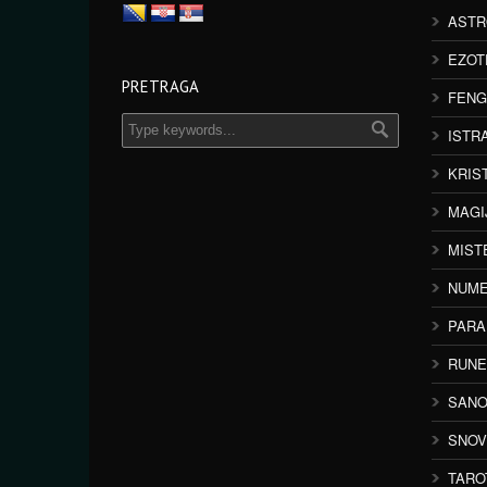
ASTR
EZOT
PRETRAGA
FENG
ISTR
KRIS
MAGI
MIST
NUME
PAR
RUNE
SANO
SNOV
TARO