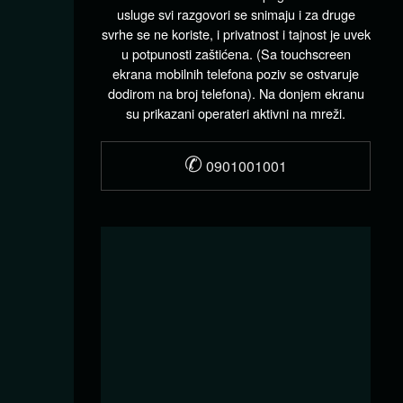
usluge svi razgovori se snimaju i za druge
svrhe se ne koriste, i privatnost i tajnost je uvek
u potpunosti zaštićena. (Sa touchscreen
ekrana mobilnih telefona poziv se ostvaruje
dodirom na broj telefona). Na donjem ekranu
su prikazani operateri aktivni na mreži.
✆
0901001001