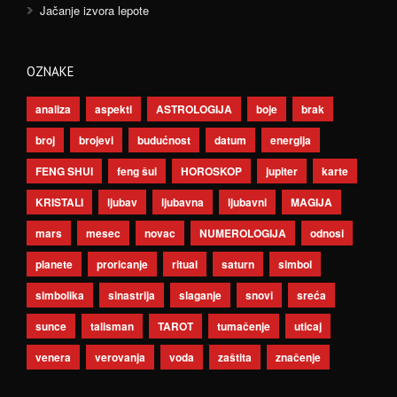
Jačanje izvora lepote
OZNAKE
analiza
aspekti
ASTROLOGIJA
boje
brak
broj
brojevi
budućnost
datum
energija
FENG SHUI
feng šui
HOROSKOP
jupiter
karte
KRISTALI
ljubav
ljubavna
ljubavni
MAGIJA
mars
mesec
novac
NUMEROLOGIJA
odnosi
planete
proricanje
ritual
saturn
simbol
simbolika
sinastrija
slaganje
snovi
sreća
sunce
talisman
TAROT
tumačenje
uticaj
venera
verovanja
voda
zaštita
značenje