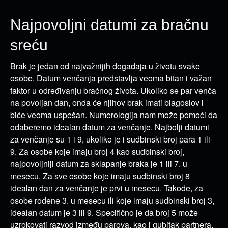
Najpovoljni datumi za bračnu
sreću
Brak je jedan od najvažnijih događaja u životu svake
osobe. Datum venčanja predstavlja veoma bitan i važan
faktor u određivanju bračnog života. Ukoliko se par venča
na povoljan dan, onda će njihov brak imati blagoslov i
biće veoma uspešan. Numerologija nam može pomoći da
odaberemo idealan datum za venčanje. Najbolji datumi
za venčanje su 1 i 9, ukoliko je i sudbinski broj para 1 ili
9. Za osobe koje imaju broj 4 kao sudbinski broj,
najpovoljniji datum za sklapanje braka je 1 ili 7. u
mesecu. Za sve osobe koje imaju sudbinski broj 8
idealan dan za venčanje je prvi u mesecu. Takođe, za
osobe rođene 3. u mesecu ili koje imaju sudbinski broj 3,
idealan datum je 3 ili 9. Specifično je da broj 5 može
uzrokovati razvod između parova, kao i gubitak partnera,