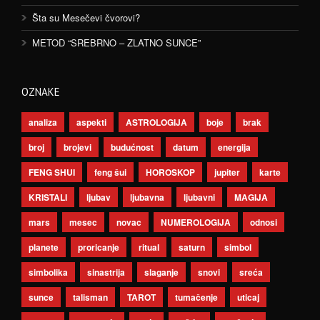
Šta su Mesečevi čvorovi?
METOD “SREBRNO – ZLATNO SUNCE”
OZNAKE
analiza
aspekti
ASTROLOGIJA
boje
brak
broj
brojevi
budućnost
datum
energija
FENG SHUI
feng šui
HOROSKOP
jupiter
karte
KRISTALI
ljubav
ljubavna
ljubavni
MAGIJA
mars
mesec
novac
NUMEROLOGIJA
odnosi
planete
proricanje
ritual
saturn
simbol
simbolika
sinastrija
slaganje
snovi
sreća
sunce
talisman
TAROT
tumačenje
uticaj