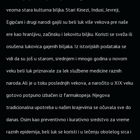
veoma stara kulturna biljka. Stari Kinezi, Indusi, Jevreji,
Egipćani i drugi narodi gajili su beli luk više vekova pre naše
ere kao hranljivu, začinsku i lekovitu biljku. Koristi se sveža ili
osušena lukovica gajenih biljaka. Iz istorijskih podataka se
vidi da su još u starom, srednjem i mnogo godina u novom
veku beli luk priznavale za lek službene medicine raznih
naroda. Ali je u toku poslednjih vekova, a naročito u XIX veku
gotovo potpuno izbačen iz farmakopeja. Njegova
tradicionalna upotreba u našim krajevima se očuvala sve do
danas. Osim kao preventivno i kurativno sredstvo za vreme
raznih epidemija, beli luk se koristi i u lečenju obolelog srca i