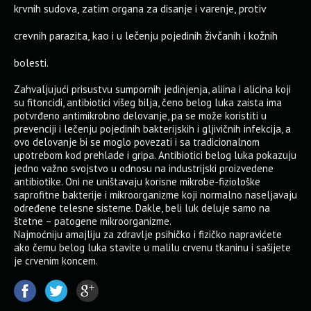
krvnih sudova, zatim organa za disanje i varenje, protiv
crevnih parazita, kao i u lečenju pojedinih živčanih i kožnih
bolesti.
Zahvaljujući prisustvu sumpornih jedinjenja, aliina i alicina koji
su fitoncidi, antibiotici višeg bilja, čeno belog luka zaista ima
potvrđeno antimikrobno delovanje, pa se može koristiti u
prevenciji i lečenju pojedinih bakterijskih i gljivičnih infekcija, a
ovo delovanje bi se moglo povezati i sa tradicionalnom
upotrebom kod prehlade i gripa. Antibiotici belog luka pokazuju
jedno važno svojstvo u odnosu na industrijski proizvedene
antibiotike. Oni ne uništavaju korisne mikrobe-fiziološke
saprofitne bakterije i mikroorganizme koji normalno naseljavaju
određene telesne sisteme. Dakle, beli luk deluje samo na
štetne – patogene mikroorganizme.
Najmoćniju amajliju za zdravlje psihičko i fizičko napravićete
ako čemu belog luka stavite u malilu crvenu tkaninu i sašijete
je crvenim koncem.